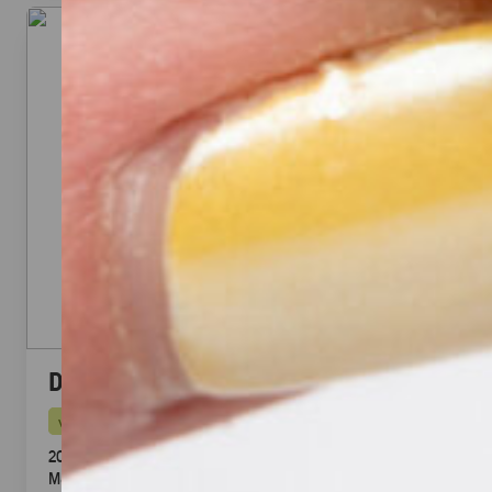
Dubai Halloumi Platte (20 Stück)
vegetarisch
20 knusprige Halloumi Sticks im Fadenteig mit Honig
Mascarpone Dip