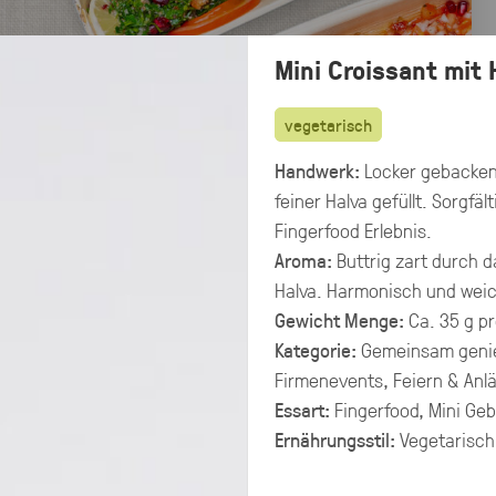
Mini Croissant mit
vegetarisch
Handwerk:
Locker gebackene
feiner Halva gefüllt. Sorgfä
Fingerfood Erlebnis.
Aroma:
Buttrig zart durch 
Halva. Harmonisch und weic
Gewicht Menge:
Ca. 35 g pr
Kategorie:
Gemeinsam geni
Firmenevents, Feiern & Anl
Essart:
Fingerfood, Mini Ge
Preisangaben in:
Ernährungsstil:
Vegetarisch
Allergene
Brutto
Netto
hervorheben