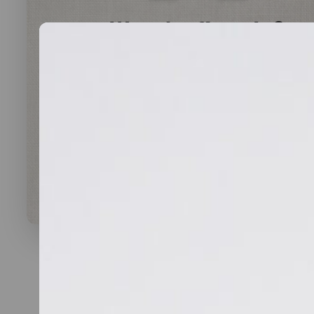
Was darf’s sein?
lauwarme Buffetplatten
auch mit heißen Gerichten
VORSCHLAG ANSEHEN
Alles
vegan
vegetarisch
Fleisch