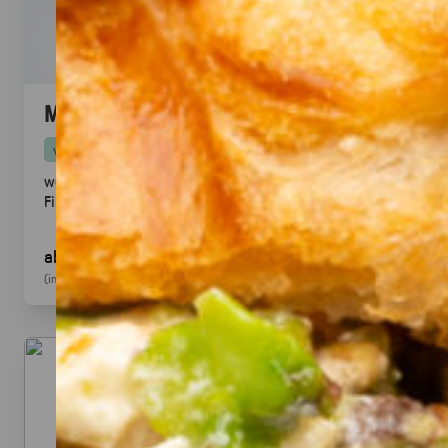
Mini Pitabrot
vegan
weicher Hefeteig · ideal zum füllen, dippen & teilen.
Fingerfood
· für Mezze & Buffets
ab 17,00 €
für 20
Stück
(inkl. MwSt.)