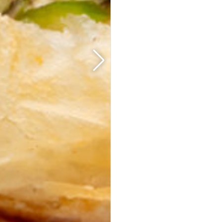
35er Falafel-Halloumi Mix
vegan
vegetarisch
Falafel und Halloumi mit zwei Soßen · kräftig,
handgemacht, zum teilen.
Fingerfood
· für Buffets &
Veranstaltungen
39,50 €
(inkl. MwSt.)