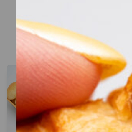
CATERIN
Hier kannst du dir dein Cat
Beispiel: bei 20 Personen rei
Denk an eine gute Mischun
Aufstriche, Sa