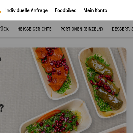
Individuelle Anfrage
Foodbikes
Mein Konto
TÜCK
HEISSE GERICHTE
PORTIONEN (EINZELN)
DESSERT, 
?
?