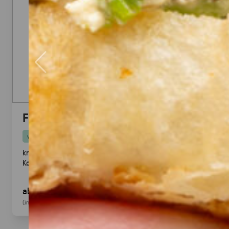
Falafel mit Tahini
vegan
knusprige Falafel aus Kichererbsen mit frischem
Koriander & Tahini.
Fingerfood
· ideal für Mezze &
Buffets
ab 25,00 €
für 20
Stück
(inkl. MwSt.)