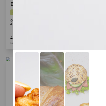
Gegrillte Halloumi Veggie (24 Stück)
vegetarisch
gegrillter Halloumi mit mediterranem Gemüse ·
fingerfood
44,90 €
(inkl. MwSt.)