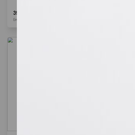
39,90 €
(inkl. MwSt.)