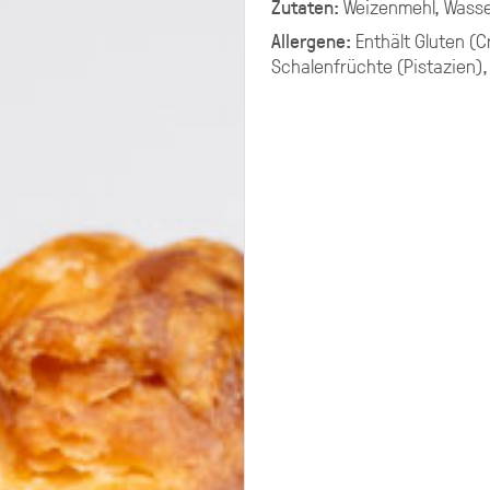
Zutaten:
Weizenmehl, Wasser
G PLATTEN
Allergene:
Enthält
Gluten (C
Schalenfrüchte (Pistazien
ering selbst zusammenstellen.
chen ungefähr 10-11 XL-Platten.
g aus mehreren Platten Brot,
late, Fingerfood.