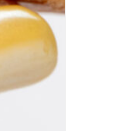
Halloumi Pesto Fries
vegetarisch
knusprige Halloumi Fries mit Basilikum Pesto ·
Fingerfood,
Mezze & Dips