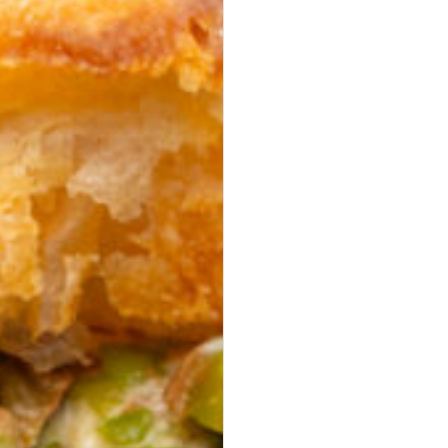
Mini Falafel Bites
vegan
100 % Kichererbsen, fein gewürzt, mit cremigem Tahini.
pflanzlich · ideal für Events & Buffets
19,90 €
für 1
Platten
(inkl. MwSt.)