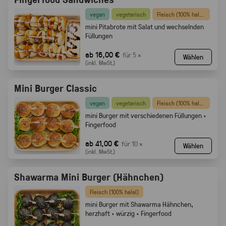
vegan
vegetarisch
Fleisch (100% halal)
mini Pitabrote mit Salat und wechselnden
Füllungen
ab 16,00 €
für 5 ×
Wählen
(inkl. MwSt.)
Mini Burger Classic
vegan
vegetarisch
Fleisch (100% halal)
mini Burger mit verschiedenen Füllungen ·
Fingerfood
ab 41,00 €
für 10 ×
Wählen
(inkl. MwSt.)
Shawarma Mini Burger (Hähnchen)
Fleisch (100% halal)
mini Burger mit Shawarma Hähnchen,
herzhaft · würzig · Fingerfood