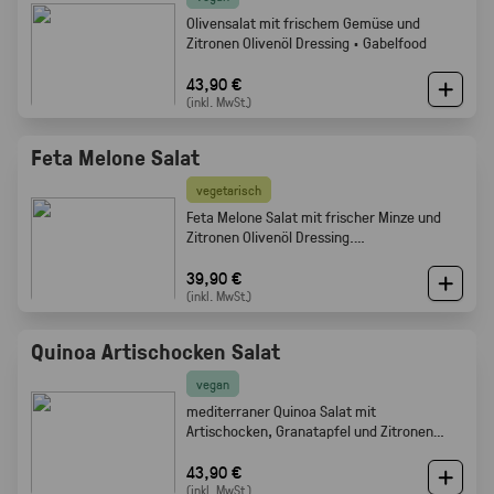
Olivensalat mit frischem Gemüse und
Zitronen Olivenöl Dressing · Gabelfood
43,90 €
(inkl. MwSt.)
Feta Melone Salat
vegetarisch
Feta Melone Salat mit frischer Minze und
Zitronen Olivenöl Dressing.
Sommerlich, fruchtig und perfekt als Buffet
Beilage · Gabelfood
39,90 €
(inkl. MwSt.)
Quinoa Artischocken Salat
vegan
mediterraner Quinoa Salat mit
Artischocken, Granatapfel und Zitronen
Olivenöl Dressing · Frisch · leicht ·
Gabelfood
43,90 €
(inkl. MwSt.)