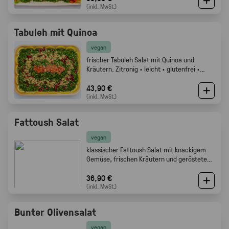
(inkl. MwSt.)
Tabuleh mit Quinoa
vegan
frischer Tabuleh Salat mit Quinoa und
Kräutern. Zitronig · leicht · glutenfrei ·
Gabelfood
43,90 €
(inkl. MwSt.)
Fattoush Salat
vegan
klassischer Fattoush Salat mit knackigem
Gemüse, frischen Kräutern und geröstetem
Fladenbrot. Frisch, zitronig und perfekt als
Mezze oder Buffet Beilage · Gabelfood
36,90 €
(inkl. MwSt.)
Bunter Olivensalat
vegan