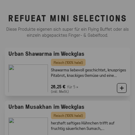
REFUEAT MINI SELECTIONS
Diese Produkte eigenen sich super für ein Flying Buffet oder als
einzeln abgepacktes Finger- & Gabelfood.
Urban Shawarma im Weckglas
Fleisch (100% halal)
Shawarma liebevoll geschichtet, knuspriges
Pitabrot, knackiges Gemüse und eine
cremige Tahini-Sauce
26,25 €
für 5 ×
(inkl. MwSt.)
Urban Musakhan im Weckglas
Fleisch (100% halal)
herzhaft saftiges Hähnchen trifft auf
fruchtig säuerlichen Sumach,
karamellisierten Zwiebeln und feine