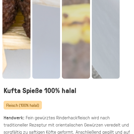
vegetarisch
20 knusprige Halloumi Sticks im Fadenteig
mit Honig Mascarpone Dip
39,90 €
(inkl. MwSt.)
Halloumi Pesto Fries
vegetarisch
knusprige Halloumi Fries mit Basilikum Pesto
·
Fingerfood,
Mezze & Dips
ab 32,40 €
für 20 ×
(inkl. MwSt.)
Kufta Spieße 100% halal
Gegrillte Halloumi Veggie (24 Stück)
Fleisch (100% halal)
vegetarisch
gegrillter Halloumi mit mediterranem
Handwerk:
Fein gewürztes Rinderhackfleisch wird nach
Gemüse · fingerfood
traditioneller Rezeptur mit orientalischen Gewürzen veredelt und
sorgfältig zu saftigen Köfte geformt. Anschließend gegillt und auf
44,90 €