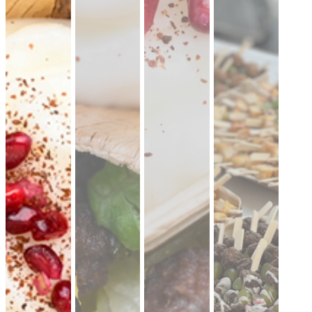
CATERING PLATTEN
Hier kannst du dir dein Catering selbst zusammenstellen.
Beispiel: bei 20 Personen reichen ungefähr 10-11 XL-Platten.
Denk an eine gute Mischung aus mehreren Platten Brot,
Aufstriche, Salate, Fingerfood.
Mini Pitabrot
vegan
weicher Hefeteig · ideal zum füllen, dippen
& teilen.
Fingerfood
· für Mezze & Buffets
ab 17,00 €
für 20 ×
(inkl. MwSt.)
Mini Falafel Bites
vegan
100 % Kichererbsen, fein gewürzt, mit
cremigem Tahini.
pflanzlich · ideal für
Events & Buffets