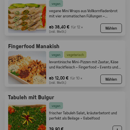
vegan
vegane Mini Wraps aus Vollkornfladenbrot
mit vier aromatischen Füllungen ·
Fingerfood
ab 38,40 €
für 12 ×
Wählen
(inkl. MwSt.)
Fingerfood Manakish
vegan
vegetarisch
levantinische Mini-Pizzen mit Zaatar, Käse
und Hackfleisch · Fingerfood · Events und
Buffets.
ab 12,00 €
für 10 ×
Wählen
(inkl. MwSt.)
Tabuleh mit Bulgur
vegan
frischer Tabuleh Salat, kräuterbetont und
perfekt als Beilage · Gabelfood
39,90 €