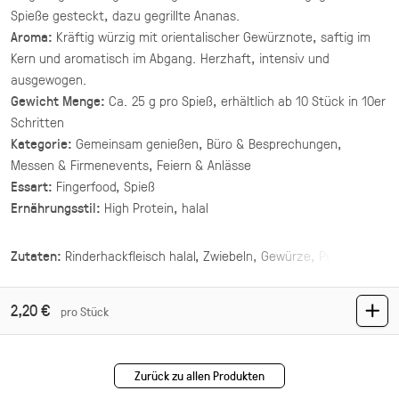
(inkl. MwSt.)
Spieße gesteckt, dazu gegrillte Ananas.
Aroma:
Kräftig würzig mit orientalischer Gewürznote, saftig im
Asiatische Brokkoli Platte
Kern und aromatisch im Abgang. Herzhaft, intensiv und
ausgewogen.
vegan
Gewicht Menge:
Ca. 25 g pro Spieß, erhältlich ab 10 Stück in 10er
gegrillter Brokkoli und Champignons in
asiatischer Marinade mit Sesam und Ingwer.
Schritten
Kategorie:
Gemeinsam genießen, Büro & Besprechungen,
34,90 €
für 1 ×
Messen & Firmenevents, Feiern & Anlässe
(inkl. MwSt.)
Essart:
Fingerfood, Spieß
Ernährungsstil:
High Protein, halal
Mezze Mix Deluxe
vegan
Zutaten:
Rinderhackfleisch halal, Zwiebeln, Gewürze, Petersilie,
vier Hummus Variationen mit Toppings ·
Öl, Ananas
Mezze & Dip
2,20 €
44,00 €
pro Stück
(inkl. MwSt.)
Mezze Mix
Zurück zu allen Produkten
vegan
vegetarisch