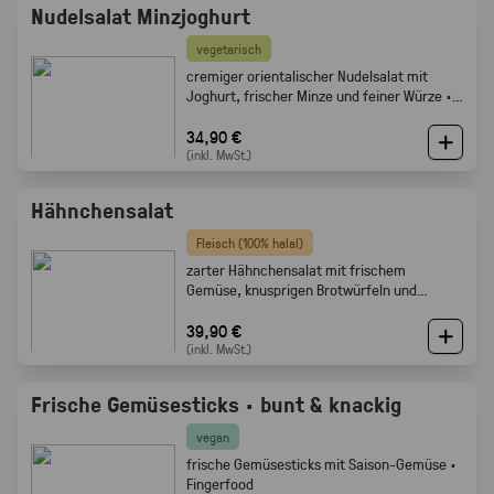
Nudelsalat Minzjoghurt
vegetarisch
cremiger orientalischer Nudelsalat mit
Joghurt, frischer Minze und feiner Würze ·
Gabelfood
34,90 €
(inkl. MwSt.)
Hähnchensalat
Fleisch (100% halal)
zarter Hähnchensalat mit frischem
Gemüse, knusprigen Brotwürfeln und
cremigem Dressing · Gabelfood
39,90 €
(inkl. MwSt.)
Frische Gemüsesticks · bunt & knackig
vegan
frische Gemüsesticks mit Saison-Gemüse ·
Fingerfood