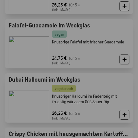
Röstaromen vom knusprigen Brot
26,25 €
für 5 ×
(inkl. MwSt.)
Falafel-Guacamole im Weckglas
vegan
Knusprige Falafel mit frischer Guacamole
24,75 €
für 5 ×
(inkl. MwSt.)
Dubai Halloumi im Weckglas
vegetarisch
Knuspriger Halloumi im Fadenteig mit
fruchtig würzigem Süß Sauer Dip.
26,25 €
für 5 ×
(inkl. MwSt.)
Crispy Chicken mit hausgemachtem Kartoffelsalat