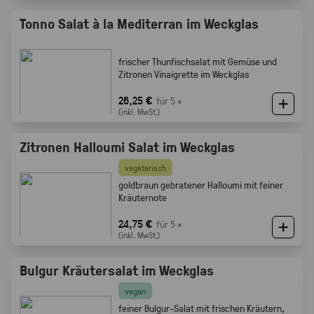
Tonno Salat à la Mediterran im Weckglas
frischer Thunfischsalat mit Gemüse und
Zitronen Vinaigrette im Weckglas
26,25 €
für 5 ×
(inkl. MwSt.)
Zitronen Halloumi Salat im Weckglas
vegetarisch
goldbraun gebratener Halloumi mit feiner
Kräuternote
24,75 €
für 5 ×
(inkl. MwSt.)
Bulgur Kräutersalat im Weckglas
vegan
feiner Bulgur-Salat mit frischen Kräutern,