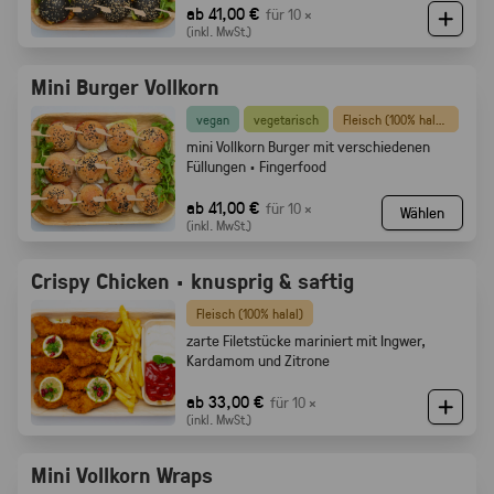
ab 41,00 €
für 10 ×
(inkl. MwSt.)
Mini Burger Vollkorn
vegan
vegetarisch
Fleisch (100% halal)
mini Vollkorn Burger mit verschiedenen
Füllungen · Fingerfood
ab 41,00 €
für 10 ×
Wählen
(inkl. MwSt.)
Crispy Chicken · knusprig & saftig
Fleisch (100% halal)
zarte Filetstücke mariniert mit Ingwer,
Kardamom und Zitrone
ab 33,00 €
für 10 ×
(inkl. MwSt.)
Mini Vollkorn Wraps