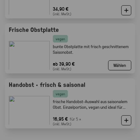
34,90 €
(inkl. MwSt.)
Frische Obstplatte
vegan
bunte Obstplatte mit frisch geschnittenem
Saisonobst.
ab 39,90 €
Wählen
(inkl. MwSt.)
Handobst · frisch & saisonal
vegan
frische Handobst-Auswahl aus saisonalem
Obst. Einzelportion, vegan und ideal für
Meetings, Pausen und Events.
16,95 €
für 5 ×
(inkl. MwSt.)