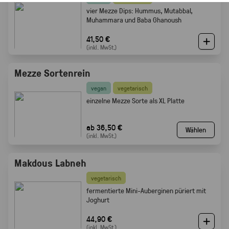
vier Mezze Dips: Hummus, Mutabbal,
Muhammara und Baba Ghanoush
41,50 €
(inkl. MwSt.)
Mezze Sortenrein
vegan
vegetarisch
einzelne Mezze Sorte als XL Platte
ab 36,50 €
Wählen
(inkl. MwSt.)
Makdous Labneh
vegetarisch
f
ermentierte Mini-Auberginen püriert mit
Joghurt
44,90 €
(inkl. MwSt.)