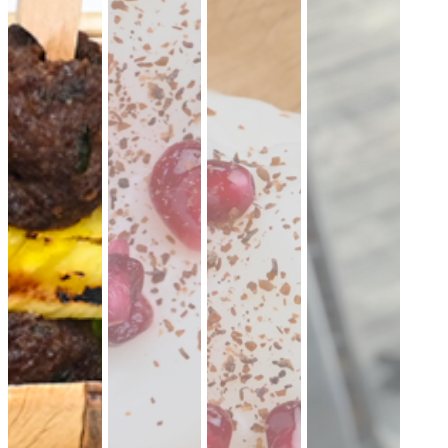
lauwarme Buffetplatten
auch mit heißen Gerichten
VORSCHLAG ANSEHEN
Alles
vegan
vegetarisch
Fleisch
Allergene hervorheben
Preisangaben in:
Brutto
Netto