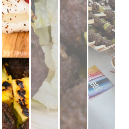
19,90 €
für 1 ×
(inkl. MwSt.)
Falafel mit Tahini
vegan
knusprige Falafel aus Kichererbsen mit
frischem Koriander & Tahini.
Fingerfood
·
ideal für Mezze & Buffets
ab 25,00 €
für 20 ×
(inkl. MwSt.)
35er Falafel-Halloumi Mix
vegan
vegetarisch
Falafel und Halloumi mit zwei Soßen ·
kräftig, handgemacht, zum teilen.
Fingerfood
· für Buffets & Veranstaltungen
39,50 €
(inkl. MwSt.)
Dubai Halloumi Platte (20 Stück)