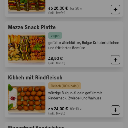
ab 26,00 €
für 20 ×
(inkl. MwSt.)
Mezze Snack Platte
vegan
gefüllte Weinblätter, Bulgur Kräuterbällchen
und frittiertes Gemüse
48,90 €
(inkl. MwSt.)
Kibbeh mit Rindfleisch
Fleisch (100% halal)
würzige Bulgur-Kugeln gefüllt mit
Rinderhack, Zwiebel und Walnuss
ab 24,90 €
für 10 ×
(inkl. MwSt.)
Fingerfood Sandwiches