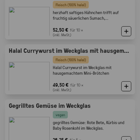
Fleisch (100% halal)
herzhaft saftiges Hähnchen trifft auf
fruchtig säuerlichen Sumach,
karamellisierten Zwiebeln und feine
Röstaromen vom knusprigen Brot
52,50 €
für 10 ×
(inkl. MwSt.)
Halal Currywurst im Weckglas mit hausgemachtem Mini-Brötchen
Fleisch (100% halal)
Halal Currywurst im Weckglas mit
hausgemachtem Mini-Brötchen
49,50 €
für 10 ×
(inkl. MwSt.)
Gegrilltes Gemüse im Weckglas
vegan
gegrilltes Gemüse: Rote Bete, Kürbis und
Baby Rosenkohl im Weckglas.
26,25 €
für 5 ×