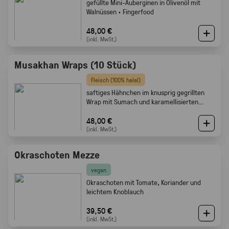
gefüllte Mini-Auberginen in Olivenöl mit
Walnüssen · Fingerfood
48,00 €
(inkl. MwSt.)
Musakhan Wraps (10 Stück)
Fleisch (100% halal)
saftiges Hähnchen im knusprig gegrillten
Wrap mit Sumach und karamellisierten
Zwiebeln
48,00 €
(inkl. MwSt.)
Okraschoten Mezze
vegan
Okraschoten mit Tomate, Koriander und
leichtem Knoblauch
39,50 €
(inkl. MwSt.)