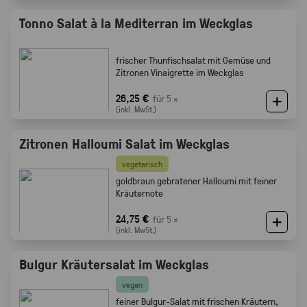
Tonno Salat à la Mediterran im Weckglas
frischer Thunfischsalat mit Gemüse und
Zitronen Vinaigrette im Weckglas
26,25 €
für 5 ×
(inkl. MwSt.)
Zitronen Halloumi Salat im Weckglas
vegetarisch
goldbraun gebratener Halloumi mit feiner
Kräuternote
24,75 €
für 5 ×
(inkl. MwSt.)
Bulgur Kräutersalat im Weckglas
vegan
feiner Bulgur-Salat mit frischen Kräutern,