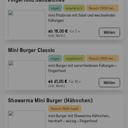
vegan
vegetarisch
Fleisch (100% halal)
mini Pitabrote mit Salat und wechselnden
Füllungen
ab 16,00 €
für 5 ×
Wählen
(inkl. MwSt.)
Mini Burger Classic
vegan
vegetarisch
Fleisch (100% halal)
mini Burger mit verschiedenen Füllungen ·
Fingerfood
ab 41,00 €
für 10 ×
Wählen
(inkl. MwSt.)
Shawarma Mini Burger (Hähnchen)
Fleisch (100% halal)
mini Burger mit Shawarma Hähnchen,
herzhaft · würzig · Fingerfood