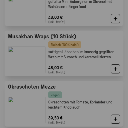
gefüllte Mini-Auberginen in Olivenöl mit
Walnüssen · Fingerfood
48,00 €
(inkl. MwSt.)
Musakhan Wraps (10 Stück)
Fleisch (100% halal)
saftiges Hähnchen im knusprig gegrillten
Wrap mit Sumach und karamellisierten
Zwiebeln
48,00 €
(inkl. MwSt.)
Okraschoten Mezze
vegan
Okraschoten mit Tomate, Koriander und
leichtem Knoblauch
39,50 €
(inkl. MwSt.)