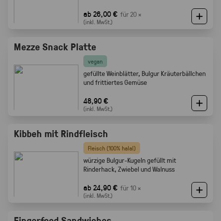
ab 26,00 €
für 20 ×
(inkl. MwSt.)
Mezze Snack Platte
vegan
gefüllte Weinblätter, Bulgur Kräuterbällchen
und frittiertes Gemüse
48,90 €
(inkl. MwSt.)
Kibbeh mit Rindfleisch
Fleisch (100% halal)
würzige Bulgur-Kugeln gefüllt mit
Rinderhack, Zwiebel und Walnuss
ab 24,90 €
für 10 ×
(inkl. MwSt.)
Fingerfood Sandwiches