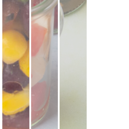
19,90 €
für 1 ×
(inkl. MwSt.)
Falafel mit Tahini
vegan
knusprige Falafel aus Kichererbsen mit
frischem Koriander & Tahini.
Fingerfood
·
ideal für Mezze & Buffets
ab 25,00 €
für 20 ×
(inkl. MwSt.)
35er Falafel-Halloumi Mix
vegan
vegetarisch
Falafel und Halloumi mit zwei Soßen ·
kräftig, handgemacht, zum teilen.
Fingerfood
· für Buffets & Veranstaltungen
39,50 €
(inkl. MwSt.)
Dubai Halloumi Platte (20 Stück)