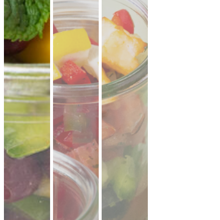
CATERING PLATTEN
Hier kannst du dir dein Catering selbst zusammenstellen.
Beispiel: bei 20 Personen reichen ungefähr 10-11 XL-Platten.
Denk an eine gute Mischung aus mehreren Platten Brot,
Aufstriche, Salate, Fingerfood.
Mini Pitabrot
vegan
weicher Hefeteig · ideal zum füllen, dippen
& teilen.
Fingerfood
· für Mezze & Buffets
ab 17,00 €
für 20 ×
(inkl. MwSt.)
Mini Falafel Bites
vegan
100 % Kichererbsen, fein gewürzt, mit
cremigem Tahini.
pflanzlich · ideal für
Events & Buffets