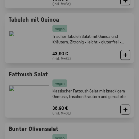
(inkl. MwSt.)
Tabuleh mit Quinoa
vegan
frischer Tabuleh Salat mit Quinoa und
Kräutern. Zitronig · leicht · glutenfrei ·
Gabelfood
43,90 €
(inkl. MwSt.)
Fattoush Salat
vegan
klassischer Fattoush Salat mit knackigem
Gemüse, frischen Kräutern und geröstetem
Fladenbrot. Frisch, zitronig und perfekt als
Mezze oder Buffet Beilage · Gabelfood
36,90 €
(inkl. MwSt.)
Bunter Olivensalat
vegan