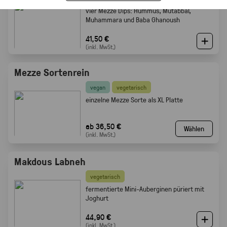
vier Mezze Dips: Hummus, Mutabbal,
Muhammara und Baba Ghanoush
41,50 €
(inkl. MwSt.)
Mezze Sortenrein
vegan
vegetarisch
einzelne Mezze Sorte als XL Platte
ab 36,50 €
Wählen
(inkl. MwSt.)
Makdous Labneh
vegetarisch
f
ermentierte Mini-Auberginen püriert mit
Joghurt
44,90 €
(inkl. MwSt.)