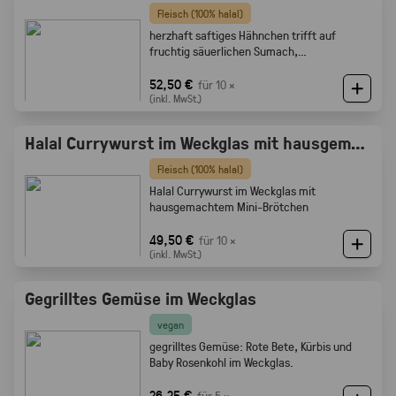
Fleisch (100% halal)
herzhaft saftiges Hähnchen trifft auf
fruchtig säuerlichen Sumach,
karamellisierten Zwiebeln und feine
Röstaromen vom knusprigen Brot
52,50 €
für 10 ×
(inkl. MwSt.)
Halal Currywurst im Weckglas mit hausgemachtem Mini-Brötchen
Fleisch (100% halal)
Halal Currywurst im Weckglas mit
hausgemachtem Mini-Brötchen
49,50 €
für 10 ×
(inkl. MwSt.)
Gegrilltes Gemüse im Weckglas
vegan
gegrilltes Gemüse: Rote Bete, Kürbis und
Baby Rosenkohl im Weckglas.
26,25 €
für 5 ×