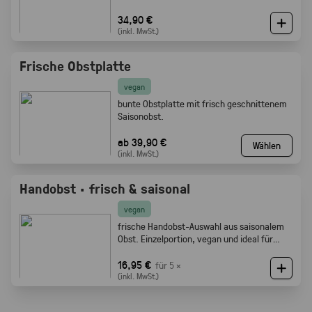
34,90 €
(inkl. MwSt.)
Frische Obstplatte
vegan
bunte Obstplatte mit frisch geschnittenem
Saisonobst.
ab 39,90 €
Wählen
(inkl. MwSt.)
Handobst · frisch & saisonal
vegan
frische Handobst-Auswahl aus saisonalem
Obst. Einzelportion, vegan und ideal für
Meetings, Pausen und Events.
16,95 €
für 5 ×
(inkl. MwSt.)