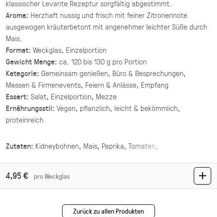
klassischer Levante Rezeptur sorgfältig abgestimmt.
(inkl. MwSt.)
Aroma:
Herzhaft nussig und frisch mit feiner Zitronennote
ausgewogen kräuterbetont mit angenehmer leichter Süße durch
Asiatische Brokkoli Platte
Mais.
vegan
Format:
Weckglas, Einzelportion
gegrillter Brokkoli und Champignons in
Gewicht Menge:
ca. 120 bis 130 g pro Portion
asiatischer Marinade mit Sesam und Ingwer.
Kategorie:
Gemeinsam genießen, Büro & Besprechungen,
34,90 €
für 1 ×
Messen & Firmenevents, Feiern & Anlässe, Empfang
(inkl. MwSt.)
Essart:
Salat, Einzelportion, Mezze
Ernährungsstil:
Vegan, pflanzlich, leicht & bekömmlich,
Mezze Mix Deluxe
proteinreich
vegan
vier Hummus Variationen mit Toppings ·
Zutaten:
Kidneybohnen, Mais, Paprika, Tomaten,
Mezze & Dip
Frühlingszwiebeln, Petersilie, Rucola, Zitronensaft, Olivenöl, Salz,
Pfeffer
44,00 €
4,95 €
pro Weckglas
(inkl. MwSt.)
Mezze Mix
Zurück zu allen Produkten
vegan
vegetarisch