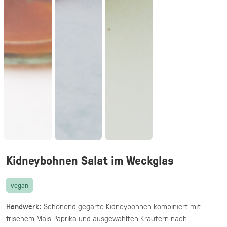
vegetarisch
20 knusprige Halloumi Sticks im Fadenteig
mit Honig Mascarpone Dip
39,90 €
(inkl. MwSt.)
Halloumi Pesto Fries
vegetarisch
knusprige Halloumi Fries mit Basilikum Pesto
·
Fingerfood,
Mezze & Dips
ab 32,40 €
für 20 ×
(inkl. MwSt.)
Kidneybohnen Salat im Weckglas
Gegrillte Halloumi Veggie (24 Stück)
vegan
vegetarisch
gegrillter Halloumi mit mediterranem
Handwerk:
Schonend gegarte Kidneybohnen kombiniert mit
Gemüse · fingerfood
frischem Mais Paprika und ausgewählten Kräutern nach
44,90 €