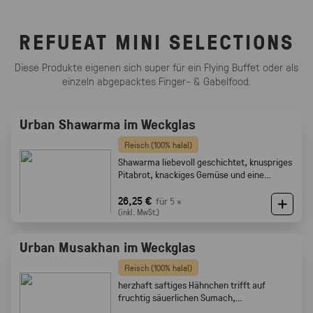
REFUEAT MINI SELECTIONS
Diese Produkte eigenen sich super für ein Flying Buffet oder als
einzeln abgepacktes Finger- & Gabelfood.
Urban Shawarma im Weckglas
Fleisch (100% halal)
Shawarma liebevoll geschichtet, knuspriges
Pitabrot, knackiges Gemüse und eine
cremige Tahini-Sauce
26,25 €
für 5 ×
(inkl. MwSt.)
Urban Musakhan im Weckglas
Fleisch (100% halal)
herzhaft saftiges Hähnchen trifft auf
fruchtig säuerlichen Sumach,
karamellisierten Zwiebeln und feine