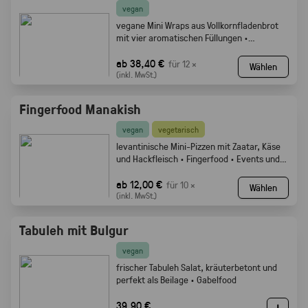
vegan
vegane Mini Wraps aus Vollkornfladenbrot
mit vier aromatischen Füllungen ·
Fingerfood
ab 38,40 €
für 12 ×
Wählen
(inkl. MwSt.)
Fingerfood Manakish
vegan
vegetarisch
levantinische Mini-Pizzen mit Zaatar, Käse
und Hackfleisch · Fingerfood · Events und
Buffets.
ab 12,00 €
für 10 ×
Wählen
(inkl. MwSt.)
Tabuleh mit Bulgur
vegan
frischer Tabuleh Salat, kräuterbetont und
perfekt als Beilage · Gabelfood
39,90 €