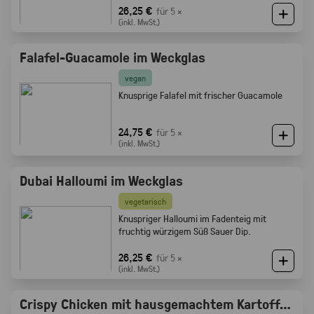
Röstaromen vom knusprigen Brot
26,25 €
für 5 ×
(inkl. MwSt.)
Falafel-Guacamole im Weckglas
vegan
Knusprige Falafel mit frischer Guacamole
24,75 €
für 5 ×
(inkl. MwSt.)
Dubai Halloumi im Weckglas
vegetarisch
Knuspriger Halloumi im Fadenteig mit
fruchtig würzigem Süß Sauer Dip.
26,25 €
für 5 ×
(inkl. MwSt.)
Crispy Chicken mit hausgemachtem Kartoffelsalat