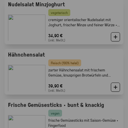
Nudelsalat Minzjoghurt
vegetarisch
cremiger orientalischer Nudelsalat mit
Joghurt, frischer Minze und feiner Würze ·
Gabelfood
34,90 €
(inkl. MwSt.)
Hähnchensalat
Fleisch (100% halal)
zarter Hähnchensalat mit frischem
Gemüse, knusprigen Brotwürfeln und
cremigem Dressing · Gabelfood
39,90 €
(inkl. MwSt.)
Frische Gemüsesticks · bunt & knackig
vegan
frische Gemüsesticks mit Saison-Gemüse ·
Fingerfood