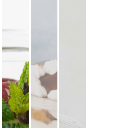
lauwarme Buffetplatten
auch mit heißen Gerichten
VORSCHLAG ANSEHEN
Alles
vegan
vegetarisch
Fleisch
Allergene hervorheben
Preisangaben in:
Brutto
Netto