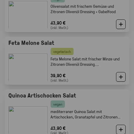
Olivensalat mit frischem Gemüse und
Zitronen Olivenöl Dressing · Gabelfood
43,90 €
(inkl. MwSt.)
Feta Melone Salat
vegetarisch
Feta Melone Salat mit frischer Minze und
Zitronen Olivenöl Dressing.
Sommerlich, fruchtig und perfekt als Buffet
Beilage · Gabelfood
39,90 €
(inkl. MwSt.)
Quinoa Artischocken Salat
vegan
mediterraner Quinoa Salat mit
Artischocken, Granatapfel und Zitronen
Olivenöl Dressing · Frisch · leicht ·
Gabelfood
43,90 €
(inkl. MwSt.)