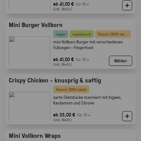
ab 41,00 €
für 10 ×
(inkl. MwSt.)
Mini Burger Vollkorn
vegan
vegetarisch
Fleisch (100% halal)
mini Vollkorn Burger mit verschiedenen
Füllungen · Fingerfood
ab 41,00 €
für 10 ×
Wählen
(inkl. MwSt.)
Crispy Chicken · knusprig & saftig
Fleisch (100% halal)
zarte Filetstücke mariniert mit Ingwer,
Kardamom und Zitrone
ab 33,00 €
für 10 ×
(inkl. MwSt.)
Mini Vollkorn Wraps