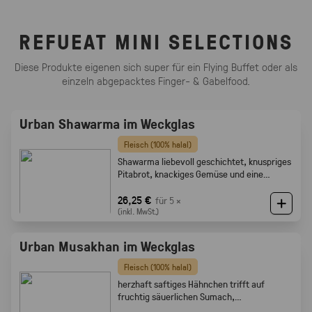
REFUEAT MINI SELECTIONS
Diese Produkte eigenen sich super für ein Flying Buffet oder als
einzeln abgepacktes Finger- & Gabelfood.
Urban Shawarma im Weckglas
Fleisch (100% halal)
Shawarma liebevoll geschichtet, knuspriges
Pitabrot, knackiges Gemüse und eine
cremige Tahini-Sauce
26,25 €
für 5 ×
(inkl. MwSt.)
Urban Musakhan im Weckglas
Fleisch (100% halal)
herzhaft saftiges Hähnchen trifft auf
fruchtig säuerlichen Sumach,
karamellisierten Zwiebeln und feine