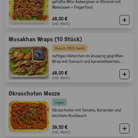
gefüllte Mini-Auberginen in Olivenöl mit
Walnüssen · Fingerfood
48,00 €
(inkl. MwSt.)
Musakhan Wraps (10 Stück)
Fleisch (100% halal)
saftiges Hähnchen im knusprig gegrillten
Wrap mit Sumach und karamellisierten
Zwiebeln
48,00 €
(inkl. MwSt.)
Okraschoten Mezze
vegan
Okraschoten mit Tomate, Koriander und
leichtem Knoblauch
39,50 €
(inkl. MwSt.)