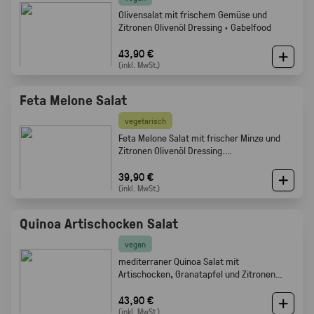
Olivensalat mit frischem Gemüse und
Zitronen Olivenöl Dressing · Gabelfood
43,90 €
(inkl. MwSt.)
Feta Melone Salat
vegetarisch
Feta Melone Salat mit frischer Minze und
Zitronen Olivenöl Dressing.
Sommerlich, fruchtig und perfekt als Buffet
Beilage · Gabelfood
39,90 €
(inkl. MwSt.)
Quinoa Artischocken Salat
vegan
mediterraner Quinoa Salat mit
Artischocken, Granatapfel und Zitronen
Olivenöl Dressing · Frisch · leicht ·
Gabelfood
43,90 €
(inkl. MwSt.)