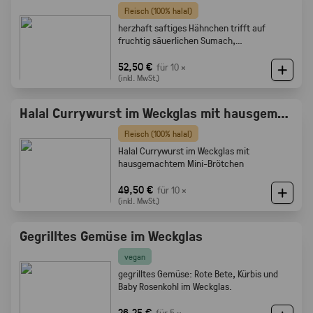
Fleisch (100% halal)
herzhaft saftiges Hähnchen trifft auf
fruchtig säuerlichen Sumach,
karamellisierten Zwiebeln und feine
Röstaromen vom knusprigen Brot
52,50 €
für 10 ×
(inkl. MwSt.)
Halal Currywurst im Weckglas mit hausgemachtem Mini-Brötchen
Fleisch (100% halal)
Halal Currywurst im Weckglas mit
hausgemachtem Mini-Brötchen
49,50 €
für 10 ×
(inkl. MwSt.)
Gegrilltes Gemüse im Weckglas
vegan
gegrilltes Gemüse: Rote Bete, Kürbis und
Baby Rosenkohl im Weckglas.
26,25 €
für 5 ×