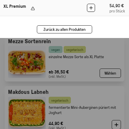
54,90 €
XL Premium
vier Mezze Dips: Hummus, Mutabbal,
pro Stück
Muhammara und Baba Ghanoush
41,50 €
(inkl. MwSt.)
Zurück zu allen Produkten
Mezze Sortenrein
vegan
vegetarisch
einzelne Mezze Sorte als XL Platte
ab 36,50 €
Wählen
(inkl. MwSt.)
Makdous Labneh
vegetarisch
f
ermentierte Mini-Auberginen püriert mit
Joghurt
44,90 €
(inkl. MwSt.)