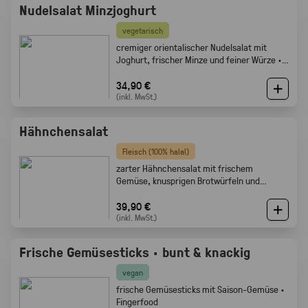
Nudelsalat Minzjoghurt
vegetarisch
cremiger orientalischer Nudelsalat mit
Joghurt, frischer Minze und feiner Würze ·
Gabelfood
34,90 €
(inkl. MwSt.)
Hähnchensalat
Fleisch (100% halal)
zarter Hähnchensalat mit frischem
Gemüse, knusprigen Brotwürfeln und
cremigem Dressing · Gabelfood
39,90 €
(inkl. MwSt.)
Frische Gemüsesticks · bunt & knackig
vegan
frische Gemüsesticks mit Saison-Gemüse ·
Fingerfood