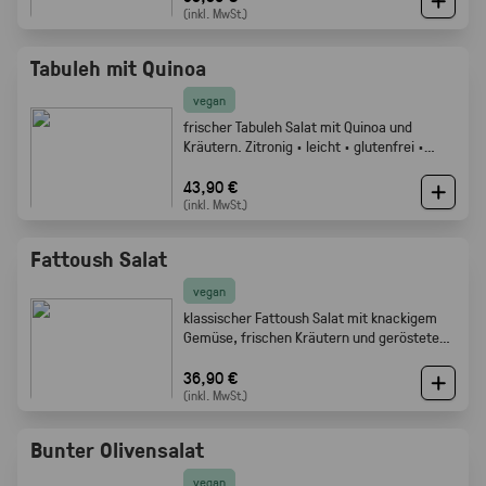
(inkl. MwSt.)
Tabuleh mit Quinoa
vegan
frischer Tabuleh Salat mit Quinoa und
Kräutern. Zitronig · leicht · glutenfrei ·
Gabelfood
43,90 €
(inkl. MwSt.)
Fattoush Salat
vegan
klassischer Fattoush Salat mit knackigem
Gemüse, frischen Kräutern und geröstetem
Fladenbrot. Frisch, zitronig und perfekt als
Mezze oder Buffet Beilage · Gabelfood
36,90 €
(inkl. MwSt.)
Bunter Olivensalat
vegan