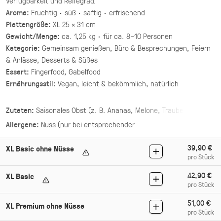
Verfügbarkeit und Reifegrad.
(inkl. MwSt.)
Aroma:
Fruchtig · süß · saftig · erfrischend
Plattengröße:
XL 25 × 31 cm
Asiatische Brokkoli Platte
Gewicht/Menge:
ca. 1,25 kg · für ca. 8–10 Personen
vegan
Kategorie:
Gemeinsam genießen, Büro & Besprechungen, Feiern
gegrillter Brokkoli und Champignons in
& Anlässe, Desserts & Süßes
asiatischer Marinade mit Sesam und Ingwer.
Essart:
Fingerfood, Gabelfood
Ernährungsstil:
Vegan, leicht & bekömmlich, natürlich
34,90 €
für 1 ×
(inkl. MwSt.)
Zutaten:
Saisonales Obst (z. B. Ananas, Melone, Trauben,
Mezze Mix Deluxe
Erdbeeren, Beeren, Apfel, Orange, Kiwi)
Allergene:
Nuss (nur bei entsprechender
vegan
Auswahl),Schalenfrüchte (nur bei entsprechender Auswahl)
vier Hummus Variationen mit Toppings ·
39,90 €
XL Basic ohne Nüsse
Mezze & Dip
pro Stück
44,00 €
42,90 €
XL Basic
(inkl. MwSt.)
pro Stück
51,00 €
Mezze Mix
XL Premium ohne Nüsse
pro Stück
vegan
vegetarisch