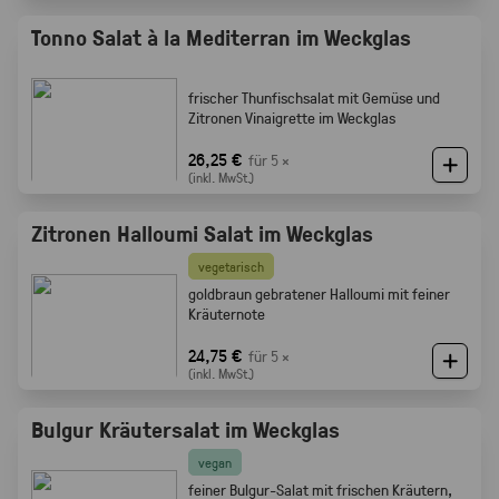
Tonno Salat à la Mediterran im Weckglas
frischer Thunfischsalat mit Gemüse und
Zitronen Vinaigrette im Weckglas
26,25 €
für 5 ×
(inkl. MwSt.)
Zitronen Halloumi Salat im Weckglas
vegetarisch
goldbraun gebratener Halloumi mit feiner
Kräuternote
24,75 €
für 5 ×
(inkl. MwSt.)
Bulgur Kräutersalat im Weckglas
vegan
feiner Bulgur-Salat mit frischen Kräutern,