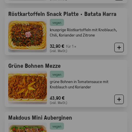
Röstkartoffeln Snack Platte · Batata Harra
vegan
knusprige Röstkartoffeln mit Knoblauch,
Chili, Koriander und Zitrone
32,90 €
für 1 ×
(inkl. MwSt.)
Grüne Bohnen Mezze
vegan
grüne Bohnen in Tomatensauce mit
Knoblauch und Koriander
43,90 €
(inkl. MwSt.)
Makdous Mini Auberginen
vegan