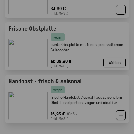
34,90 €
(inkl. MwSt.)
Frische Obstplatte
vegan
bunte Obstplatte mit frisch geschnittenem
Saisonobst.
ab 39,90 €
Wählen
(inkl. MwSt.)
Handobst · frisch & saisonal
vegan
frische Handobst-Auswahl aus saisonalem
Obst. Einzelportion, vegan und ideal für
Meetings, Pausen und Events.
16,95 €
für 5 ×
(inkl. MwSt.)