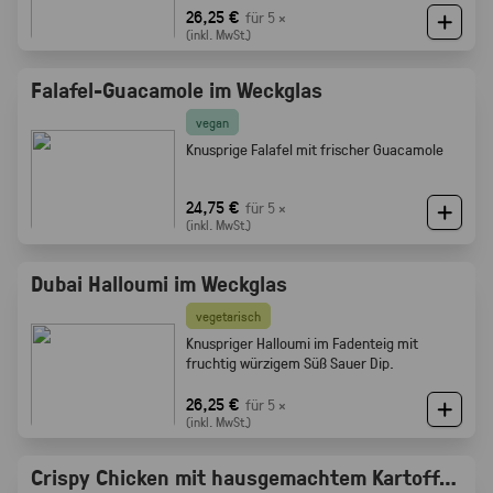
Röstaromen vom knusprigen Brot
26,25 €
für 5 ×
(inkl. MwSt.)
Falafel-Guacamole im Weckglas
vegan
Knusprige Falafel mit frischer Guacamole
24,75 €
für 5 ×
(inkl. MwSt.)
Dubai Halloumi im Weckglas
vegetarisch
Knuspriger Halloumi im Fadenteig mit
fruchtig würzigem Süß Sauer Dip.
26,25 €
für 5 ×
(inkl. MwSt.)
Crispy Chicken mit hausgemachtem Kartoffelsalat