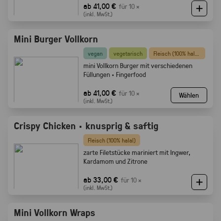
ab 41,00 €
für 10 ×
(inkl. MwSt.)
Mini Burger Vollkorn
vegan
vegetarisch
Fleisch (100% halal)
mini Vollkorn Burger mit verschiedenen
Füllungen · Fingerfood
ab 41,00 €
für 10 ×
Wählen
(inkl. MwSt.)
Crispy Chicken · knusprig & saftig
Fleisch (100% halal)
zarte Filetstücke mariniert mit Ingwer,
Kardamom und Zitrone
ab 33,00 €
für 10 ×
(inkl. MwSt.)
Mini Vollkorn Wraps