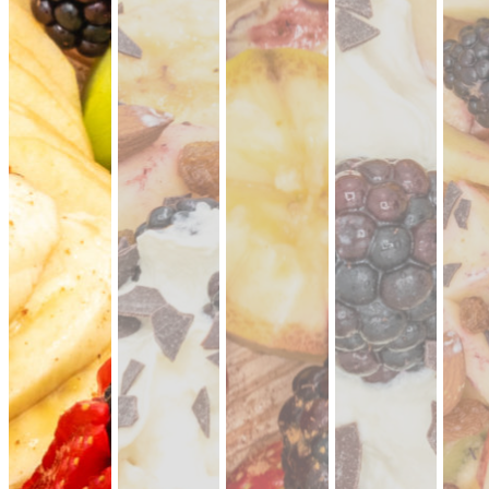
CATERING PLATTEN
Hier kannst du dir dein Catering selbst zusammenstellen.
Beispiel: bei 20 Personen reichen ungefähr 10-11 XL-Platten.
Denk an eine gute Mischung aus mehreren Platten Brot,
Aufstriche, Salate, Fingerfood.
Mini Pitabrot
vegan
weicher Hefeteig · ideal zum füllen, dippen
& teilen.
Fingerfood
· für Mezze & Buffets
ab 17,00 €
für 20 ×
(inkl. MwSt.)
Mini Falafel Bites
vegan
100 % Kichererbsen, fein gewürzt, mit
cremigem Tahini.
pflanzlich · ideal für
Events & Buffets