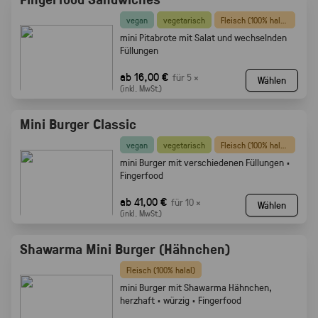
vegan
vegetarisch
Fleisch (100% halal)
mini Pitabrote mit Salat und wechselnden
Füllungen
ab 16,00 €
für 5 ×
Wählen
(inkl. MwSt.)
Mini Burger Classic
vegan
vegetarisch
Fleisch (100% halal)
mini Burger mit verschiedenen Füllungen ·
Fingerfood
ab 41,00 €
für 10 ×
Wählen
(inkl. MwSt.)
Shawarma Mini Burger (Hähnchen)
Fleisch (100% halal)
mini Burger mit Shawarma Hähnchen,
herzhaft · würzig · Fingerfood