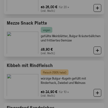
ab 26,00 €
für 20 ×
(inkl. MwSt.)
Mezze Snack Platte
vegan
gefüllte Weinblätter, Bulgur Kräuterbällchen
und frittiertes Gemüse
48,90 €
(inkl. MwSt.)
Kibbeh mit Rindfleisch
Fleisch (100% halal)
würzige Bulgur-Kugeln gefüllt mit
Rinderhack, Zwiebel und Walnuss
ab 24,90 €
für 10 ×
(inkl. MwSt.)
Fingerfood Sandwiches