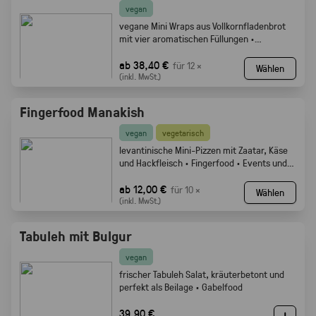
vegan
vegane Mini Wraps aus Vollkornfladenbrot
mit vier aromatischen Füllungen ·
Fingerfood
ab 38,40 €
für 12 ×
Wählen
(inkl. MwSt.)
Fingerfood Manakish
vegan
vegetarisch
levantinische Mini-Pizzen mit Zaatar, Käse
und Hackfleisch · Fingerfood · Events und
Buffets.
ab 12,00 €
für 10 ×
Wählen
(inkl. MwSt.)
Tabuleh mit Bulgur
vegan
frischer Tabuleh Salat, kräuterbetont und
perfekt als Beilage · Gabelfood
39,90 €