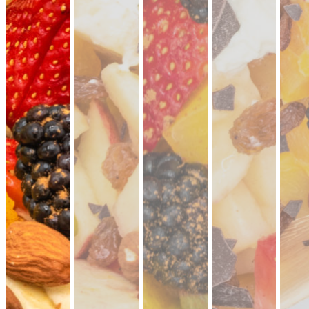
19,90 €
für 1 ×
(inkl. MwSt.)
Falafel mit Tahini
vegan
knusprige Falafel aus Kichererbsen mit
frischem Koriander & Tahini.
Fingerfood
·
ideal für Mezze & Buffets
ab 25,00 €
für 20 ×
(inkl. MwSt.)
35er Falafel-Halloumi Mix
vegan
vegetarisch
Falafel und Halloumi mit zwei Soßen ·
kräftig, handgemacht, zum teilen.
Fingerfood
· für Buffets & Veranstaltungen
39,50 €
(inkl. MwSt.)
Dubai Halloumi Platte (20 Stück)