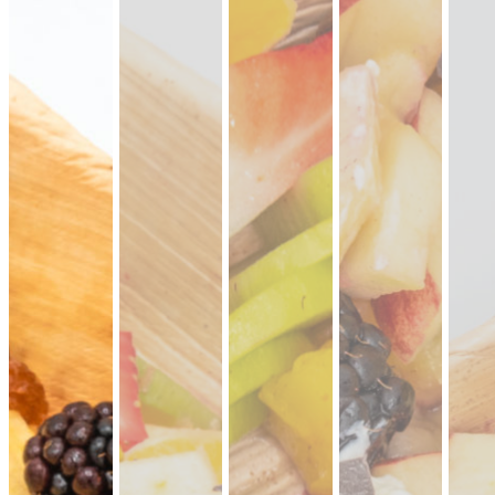
lauwarme Buffetplatten
auch mit heißen Gerichten
VORSCHLAG ANSEHEN
Alles
vegan
vegetarisch
Fleisch
Allergene hervorheben
Preisangaben in:
Brutto
Netto