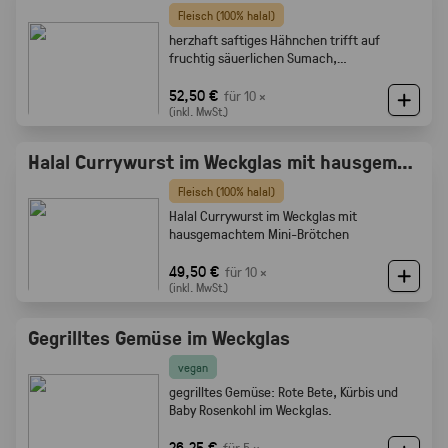
Fleisch (100% halal)
herzhaft saftiges Hähnchen trifft auf
fruchtig säuerlichen Sumach,
karamellisierten Zwiebeln und feine
Röstaromen vom knusprigen Brot
52,50 €
für 10 ×
(inkl. MwSt.)
Halal Currywurst im Weckglas mit hausgemachtem Mini-Brötchen
Fleisch (100% halal)
Halal Currywurst im Weckglas mit
hausgemachtem Mini-Brötchen
49,50 €
für 10 ×
(inkl. MwSt.)
Gegrilltes Gemüse im Weckglas
vegan
gegrilltes Gemüse: Rote Bete, Kürbis und
Baby Rosenkohl im Weckglas.
26,25 €
für 5 ×