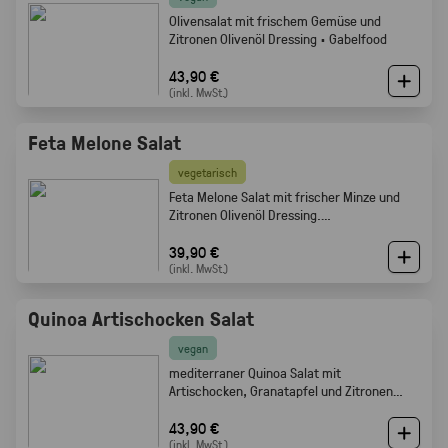
Olivensalat mit frischem Gemüse und
Zitronen Olivenöl Dressing · Gabelfood
43,90 €
(inkl. MwSt.)
Feta Melone Salat
vegetarisch
Feta Melone Salat mit frischer Minze und
Zitronen Olivenöl Dressing.
Sommerlich, fruchtig und perfekt als Buffet
Beilage · Gabelfood
39,90 €
(inkl. MwSt.)
Quinoa Artischocken Salat
vegan
mediterraner Quinoa Salat mit
Artischocken, Granatapfel und Zitronen
Olivenöl Dressing · Frisch · leicht ·
Gabelfood
43,90 €
(inkl. MwSt.)