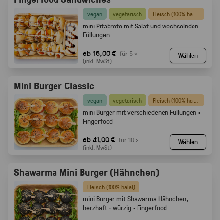
vegan
vegetarisch
Fleisch (100% halal)
mini Pitabrote mit Salat und wechselnden
Füllungen
ab 16,00 €
für 5 ×
Wählen
(inkl. MwSt.)
Mini Burger Classic
vegan
vegetarisch
Fleisch (100% halal)
mini Burger mit verschiedenen Füllungen ·
Fingerfood
ab 41,00 €
für 10 ×
Wählen
(inkl. MwSt.)
Shawarma Mini Burger (Hähnchen)
Fleisch (100% halal)
mini Burger mit Shawarma Hähnchen,
herzhaft · würzig · Fingerfood