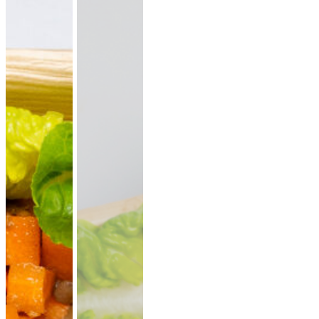
lauwarme Buffetplatten
auch mit heißen Gerichten
VORSCHLAG ANSEHEN
Alles
vegan
vegetarisch
Fleisch
Allergene hervorheben
Preisangaben in:
Brutto
Netto