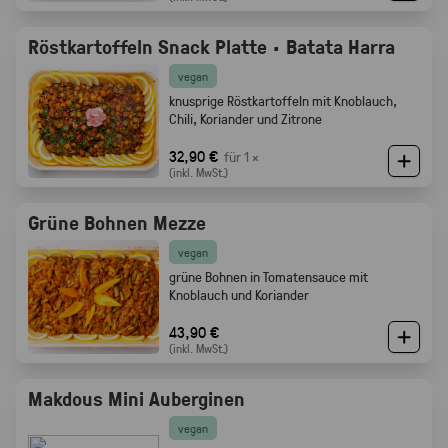
Röstkartoffeln Snack Platte · Batata Harra
vegan
knusprige Röstkartoffeln mit Knoblauch,
Chili, Koriander und Zitrone
32,90 €
für 1 ×
(inkl. MwSt.)
Grüne Bohnen Mezze
vegan
grüne Bohnen in Tomatensauce mit
Knoblauch und Koriander
43,90 €
(inkl. MwSt.)
Makdous Mini Auberginen
vegan