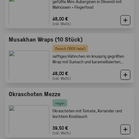
gefüllte Mini-Auberginen in Olivenöl mit
Walnüssen · Fingerfood
48,00 €
(inkl. MwSt.)
Musakhan Wraps (10 Stück)
Fleisch (100% halal)
saftiges Hähnchen im knusprig gegrillten
Wrap mit Sumach und karamellisierten
Zwiebeln
48,00 €
(inkl. MwSt.)
Okraschoten Mezze
vegan
Okraschoten mit Tomate, Koriander und
leichtem Knoblauch
39,50 €
(inkl. MwSt.)