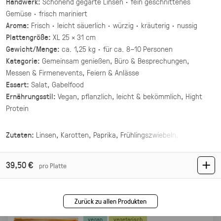
Handwerk:
Schonend gegarte Linsen · fein geschnittenes
(inkl. MwSt.)
Gemüse · frisch mariniert
Aroma:
Frisch · leicht säuerlich · würzig · kräuterig · nussig
Asiatische Brokkoli Platte
Plattengröße:
XL 25 × 31 cm
vegan
Gewicht/Menge:
ca. 1,25 kg · für ca. 8–10 Personen
gegrillter Brokkoli und Champignons in
Kategorie:
Gemeinsam genießen, Büro & Besprechungen,
asiatischer Marinade mit Sesam und Ingwer.
Messen & Firmenevents, Feiern & Anlässe
Essart:
Salat, Gabelfood
34,90 €
für 1 ×
(inkl. MwSt.)
Ernährungsstil:
Vegan, pflanzlich, leicht & bekömmlich, Hight
Protein
Mezze Mix Deluxe
vegan
Zutaten:
Linsen, Karotten, Paprika, Frühlingszwiebeln,
Granatapfelkerne, Zitronensaft, Olivenöl, frische Kräuter, Salz,
vier Hummus Variationen mit Toppings ·
Mezze & Dip
Pfeffer
39,50 €
pro Platte
44,00 €
(inkl. MwSt.)
Zurück zu allen Produkten
Mezze Mix
vegan
vegetarisch