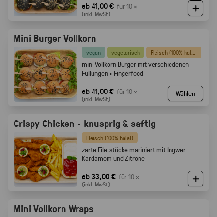
ab 41,00 €
für 10 ×
(inkl. MwSt.)
Mini Burger Vollkorn
vegan
vegetarisch
Fleisch (100% halal)
mini Vollkorn Burger mit verschiedenen
Füllungen · Fingerfood
ab 41,00 €
für 10 ×
Wählen
(inkl. MwSt.)
Crispy Chicken · knusprig & saftig
Fleisch (100% halal)
zarte Filetstücke mariniert mit Ingwer,
Kardamom und Zitrone
ab 33,00 €
für 10 ×
(inkl. MwSt.)
Mini Vollkorn Wraps