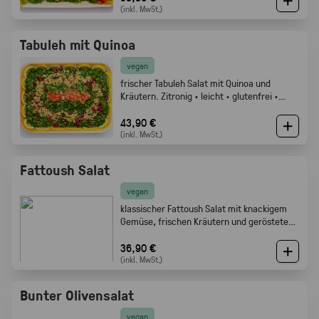
(inkl. MwSt.)
Tabuleh mit Quinoa
vegan
frischer Tabuleh Salat mit Quinoa und
Kräutern. Zitronig · leicht · glutenfrei ·
Gabelfood
43,90 €
(inkl. MwSt.)
Fattoush Salat
vegan
klassischer Fattoush Salat mit knackigem
Gemüse, frischen Kräutern und geröstetem
Fladenbrot. Frisch, zitronig und perfekt als
Mezze oder Buffet Beilage · Gabelfood
36,90 €
(inkl. MwSt.)
Bunter Olivensalat
vegan