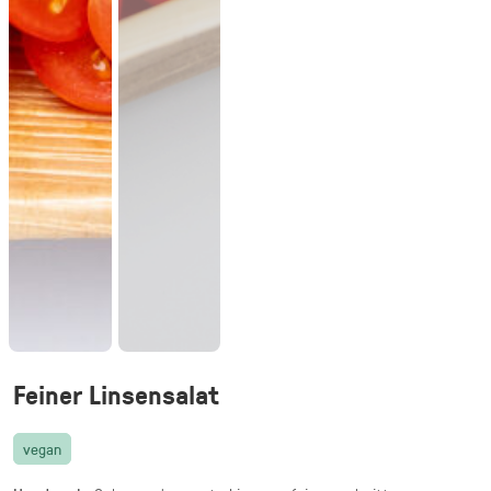
vegetarisch
20 knusprige Halloumi Sticks im Fadenteig
mit Honig Mascarpone Dip
39,90 €
(inkl. MwSt.)
Halloumi Pesto Fries
vegetarisch
knusprige Halloumi Fries mit Basilikum Pesto
·
Fingerfood,
Mezze & Dips
ab 32,40 €
für 20 ×
(inkl. MwSt.)
Gegrillte Halloumi Veggie (24 Stück)
Feiner Linsensalat
vegetarisch
gegrillter Halloumi mit mediterranem
Gemüse · fingerfood
vegan
44,90 €