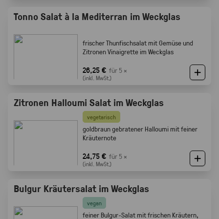
Tonno Salat à la Mediterran im Weckglas
frischer Thunfischsalat mit Gemüse und
Zitronen Vinaigrette im Weckglas
26,25 €
für 5 ×
(inkl. MwSt.)
Zitronen Halloumi Salat im Weckglas
vegetarisch
goldbraun gebratener Halloumi mit feiner
Kräuternote
24,75 €
für 5 ×
(inkl. MwSt.)
Bulgur Kräutersalat im Weckglas
vegan
feiner Bulgur-Salat mit frischen Kräutern,