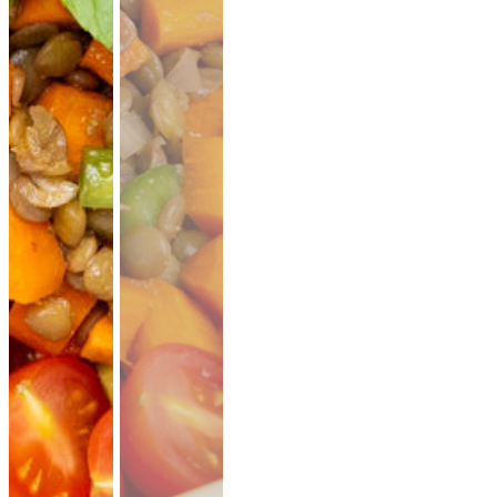
19,90 €
für 1 ×
(inkl. MwSt.)
Falafel mit Tahini
vegan
knusprige Falafel aus Kichererbsen mit
frischem Koriander & Tahini.
Fingerfood
·
ideal für Mezze & Buffets
ab 25,00 €
für 20 ×
(inkl. MwSt.)
35er Falafel-Halloumi Mix
vegan
vegetarisch
Falafel und Halloumi mit zwei Soßen ·
kräftig, handgemacht, zum teilen.
Fingerfood
· für Buffets & Veranstaltungen
39,50 €
(inkl. MwSt.)
Dubai Halloumi Platte (20 Stück)