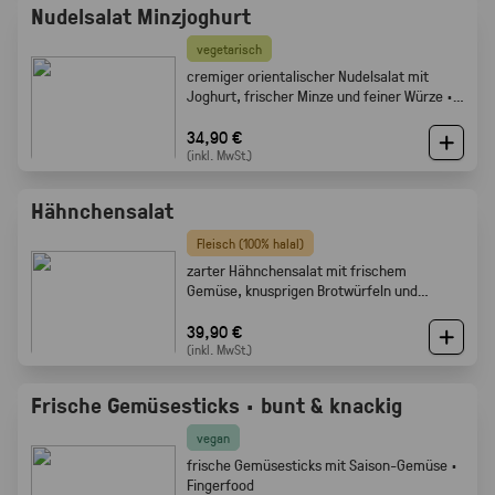
Nudelsalat Minzjoghurt
vegetarisch
cremiger orientalischer Nudelsalat mit
Joghurt, frischer Minze und feiner Würze ·
Gabelfood
34,90 €
(inkl. MwSt.)
Hähnchensalat
Fleisch (100% halal)
zarter Hähnchensalat mit frischem
Gemüse, knusprigen Brotwürfeln und
cremigem Dressing · Gabelfood
39,90 €
(inkl. MwSt.)
Frische Gemüsesticks · bunt & knackig
vegan
frische Gemüsesticks mit Saison-Gemüse ·
Fingerfood