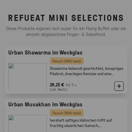
REFUEAT MINI SELECTIONS
Diese Produkte eigenen sich super für ein Flying Buffet oder als
einzeln abgepacktes Finger- & Gabelfood.
Urban Shawarma im Weckglas
Fleisch (100% halal)
Shawarma liebevoll geschichtet, knuspriges
Pitabrot, knackiges Gemüse und eine
cremige Tahini-Sauce
26,25 €
für 5 ×
(inkl. MwSt.)
Urban Musakhan im Weckglas
Fleisch (100% halal)
herzhaft saftiges Hähnchen trifft auf
fruchtig säuerlichen Sumach,
karamellisierten Zwiebeln und feine