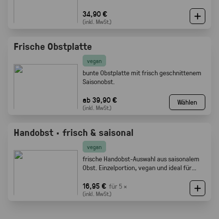
34,90 €
(inkl. MwSt.)
Frische Obstplatte
vegan
bunte Obstplatte mit frisch geschnittenem
Saisonobst.
ab 39,90 €
Wählen
(inkl. MwSt.)
Handobst · frisch & saisonal
vegan
frische Handobst-Auswahl aus saisonalem
Obst. Einzelportion, vegan und ideal für
Meetings, Pausen und Events.
16,95 €
für 5 ×
(inkl. MwSt.)