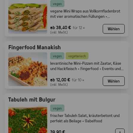
vegan
vegane Mini Wraps aus Vollkornfladenbrot
mit vier aromatischen Füllungen ·
Fingerfood
ab 38,40 €
für 12 ×
Wählen
(inkl. MwSt.)
Fingerfood Manakish
vegan
vegetarisch
levantinische Mini-Pizzen mit Zaatar, Käse
und Hackfleisch · Fingerfood · Events und
Buffets.
ab 12,00 €
für 10 ×
Wählen
(inkl. MwSt.)
Tabuleh mit Bulgur
vegan
frischer Tabuleh Salat, kräuterbetont und
perfekt als Beilage · Gabelfood
39,90 €