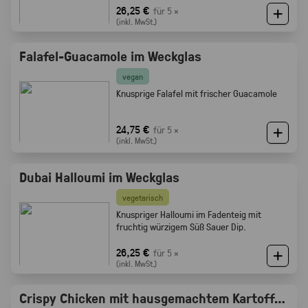
Röstaromen vom knusprigen Brot
26,25 €
für 5 ×
(inkl. MwSt.)
Falafel-Guacamole im Weckglas
vegan
Knusprige Falafel mit frischer Guacamole
24,75 €
für 5 ×
(inkl. MwSt.)
Dubai Halloumi im Weckglas
vegetarisch
Knuspriger Halloumi im Fadenteig mit
fruchtig würzigem Süß Sauer Dip.
26,25 €
für 5 ×
(inkl. MwSt.)
Crispy Chicken mit hausgemachtem Kartoffelsalat