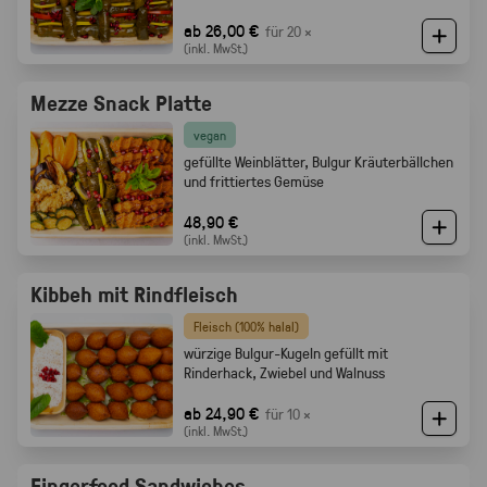
ab 26,00 €
für 20 ×
(inkl. MwSt.)
Mezze Snack Platte
vegan
gefüllte Weinblätter, Bulgur Kräuterbällchen
und frittiertes Gemüse
48,90 €
(inkl. MwSt.)
Kibbeh mit Rindfleisch
Fleisch (100% halal)
würzige Bulgur-Kugeln gefüllt mit
Rinderhack, Zwiebel und Walnuss
ab 24,90 €
für 10 ×
(inkl. MwSt.)
Fingerfood Sandwiches