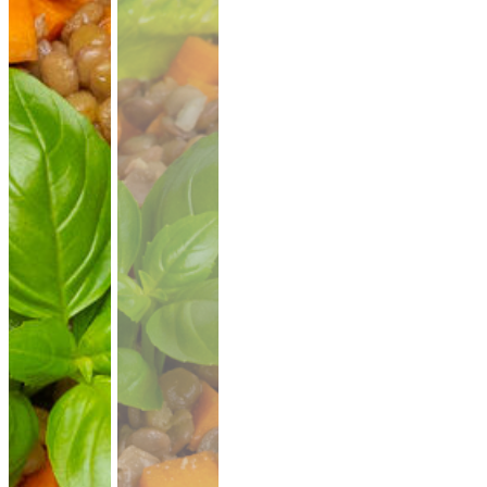
CATERING PLATTEN
Hier kannst du dir dein Catering selbst zusammenstellen.
Beispiel: bei 20 Personen reichen ungefähr 10-11 XL-Platten.
Denk an eine gute Mischung aus mehreren Platten Brot,
Aufstriche, Salate, Fingerfood.
Mini Pitabrot
vegan
weicher Hefeteig · ideal zum füllen, dippen
& teilen.
Fingerfood
· für Mezze & Buffets
ab 17,00 €
für 20 ×
(inkl. MwSt.)
Mini Falafel Bites
vegan
100 % Kichererbsen, fein gewürzt, mit
cremigem Tahini.
pflanzlich · ideal für
Events & Buffets