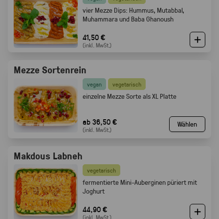
vier Mezze Dips: Hummus, Mutabbal,
Muhammara und Baba Ghanoush
41,50 €
(inkl. MwSt.)
Mezze Sortenrein
vegan
vegetarisch
einzelne Mezze Sorte als XL Platte
ab 36,50 €
Wählen
(inkl. MwSt.)
Makdous Labneh
vegetarisch
f
ermentierte Mini-Auberginen püriert mit
Joghurt
44,90 €
(inkl. MwSt.)