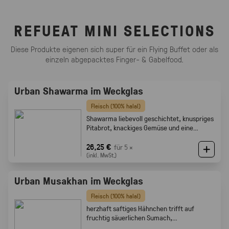
REFUEAT MINI SELECTIONS
Diese Produkte eigenen sich super für ein Flying Buffet oder als
einzeln abgepacktes Finger- & Gabelfood.
Urban Shawarma im Weckglas
Fleisch (100% halal)
Shawarma liebevoll geschichtet, knuspriges
Pitabrot, knackiges Gemüse und eine
cremige Tahini-Sauce
26,25 €
für 5 ×
(inkl. MwSt.)
Urban Musakhan im Weckglas
Fleisch (100% halal)
herzhaft saftiges Hähnchen trifft auf
fruchtig säuerlichen Sumach,
karamellisierten Zwiebeln und feine