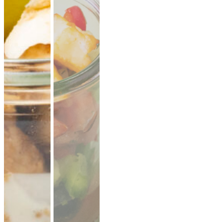
CATERING PLATTEN
Hier kannst du dir dein Catering selbst zusammenstellen.
Beispiel: bei 20 Personen reichen ungefähr 10-11 XL-Platten.
Denk an eine gute Mischung aus mehreren Platten Brot,
Aufstriche, Salate, Fingerfood.
Mini Pitabrot
vegan
weicher Hefeteig · ideal zum füllen, dippen
& teilen.
Fingerfood
· für Mezze & Buffets
ab 17,00 €
für 20 ×
(inkl. MwSt.)
Mini Falafel Bites
vegan
100 % Kichererbsen, fein gewürzt, mit
cremigem Tahini.
pflanzlich · ideal für
Events & Buffets