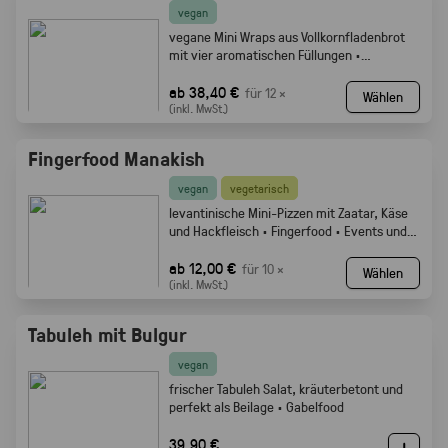
vegan
vegane Mini Wraps aus Vollkornfladenbrot
mit vier aromatischen Füllungen ·
Fingerfood
ab 38,40 €
für 12 ×
Wählen
(inkl. MwSt.)
Fingerfood Manakish
vegan
vegetarisch
levantinische Mini-Pizzen mit Zaatar, Käse
und Hackfleisch · Fingerfood · Events und
Buffets.
ab 12,00 €
für 10 ×
Wählen
(inkl. MwSt.)
Tabuleh mit Bulgur
vegan
frischer Tabuleh Salat, kräuterbetont und
perfekt als Beilage · Gabelfood
39,90 €