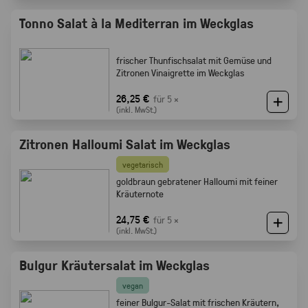
Tonno Salat à la Mediterran im Weckglas
frischer Thunfischsalat mit Gemüse und
Zitronen Vinaigrette im Weckglas
26,25 €
für 5 ×
(inkl. MwSt.)
Zitronen Halloumi Salat im Weckglas
vegetarisch
goldbraun gebratener Halloumi mit feiner
Kräuternote
24,75 €
für 5 ×
(inkl. MwSt.)
Bulgur Kräutersalat im Weckglas
vegan
feiner Bulgur-Salat mit frischen Kräutern,