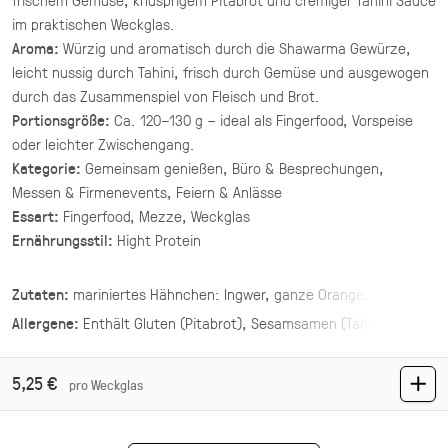
(inkl. MwSt.)
im praktischen Weckglas.
Aroma:
Würzig und aromatisch durch die Shawarma Gewürze,
Asiatische Brokkoli Platte
leicht nussig durch Tahini, frisch durch Gemüse und ausgewogen
vegan
durch das Zusammenspiel von Fleisch und Brot.
gegrillter Brokkoli und Champignons in
Portionsgröße:
Ca. 120–130 g – ideal als Fingerfood, Vorspeise
asiatischer Marinade mit Sesam und Ingwer.
oder leichter Zwischengang.
Kategorie:
Gemeinsam genießen, Büro & Besprechungen,
34,90 €
für 1 ×
(inkl. MwSt.)
Messen & Firmenevents, Feiern & Anlässe
Essart:
Fingerfood, Mezze, Weckglas
Mezze Mix Deluxe
Ernährungsstil:
Hight Protein
vegan
Zutaten:
mariniertes Hähnchen: Ingwer, ganze Orange,
vier Hummus Variationen mit Toppings ·
Mezze & Dip
Kardamom, Paprika, ganze Zitrone, Milch, Olivenöl, Apfelessig, 7-
Allergene:
Enthält
Gluten (Pitabrot), Sesamsamen (Tahini Soße)
.
arabischer-Pfeffer, Knoblauch, Pitabrot, Tahini-Sauce
44,00 €
(inkl. MwSt.)
5,25 €
pro Weckglas
Mezze Mix
vegan
vegetarisch