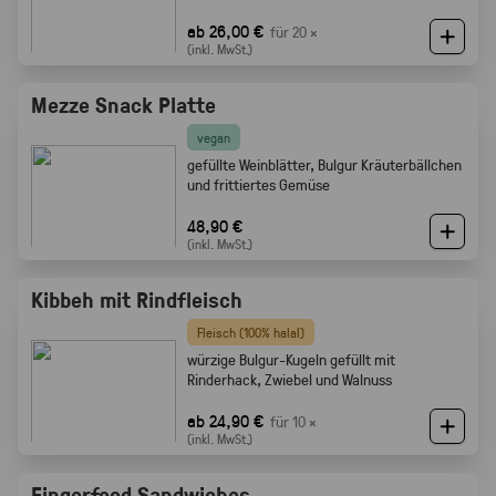
ab 26,00 €
für 20 ×
(inkl. MwSt.)
Mezze Snack Platte
vegan
gefüllte Weinblätter, Bulgur Kräuterbällchen
und frittiertes Gemüse
48,90 €
(inkl. MwSt.)
Kibbeh mit Rindfleisch
Fleisch (100% halal)
würzige Bulgur-Kugeln gefüllt mit
Rinderhack, Zwiebel und Walnuss
ab 24,90 €
für 10 ×
(inkl. MwSt.)
Fingerfood Sandwiches