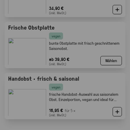
34,90 €
(inkl. MwSt.)
Frische Obstplatte
vegan
bunte Obstplatte mit frisch geschnittenem
Saisonobst.
ab 39,90 €
Wählen
(inkl. MwSt.)
Handobst · frisch & saisonal
vegan
frische Handobst-Auswahl aus saisonalem
Obst. Einzelportion, vegan und ideal für
Meetings, Pausen und Events.
16,95 €
für 5 ×
(inkl. MwSt.)