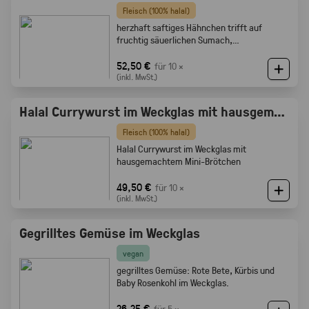
Fleisch (100% halal)
herzhaft saftiges Hähnchen trifft auf
fruchtig säuerlichen Sumach,
karamellisierten Zwiebeln und feine
Röstaromen vom knusprigen Brot
52,50 €
für 10 ×
(inkl. MwSt.)
Halal Currywurst im Weckglas mit hausgemachtem Mini-Brötchen
Fleisch (100% halal)
Halal Currywurst im Weckglas mit
hausgemachtem Mini-Brötchen
49,50 €
für 10 ×
(inkl. MwSt.)
Gegrilltes Gemüse im Weckglas
vegan
gegrilltes Gemüse: Rote Bete, Kürbis und
Baby Rosenkohl im Weckglas.
26,25 €
für 5 ×