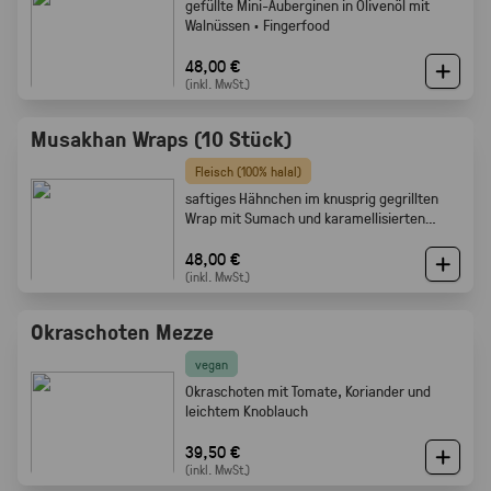
gefüllte Mini-Auberginen in Olivenöl mit
Walnüssen · Fingerfood
48,00 €
(inkl. MwSt.)
Musakhan Wraps (10 Stück)
Fleisch (100% halal)
saftiges Hähnchen im knusprig gegrillten
Wrap mit Sumach und karamellisierten
Zwiebeln
48,00 €
(inkl. MwSt.)
Okraschoten Mezze
vegan
Okraschoten mit Tomate, Koriander und
leichtem Knoblauch
39,50 €
(inkl. MwSt.)