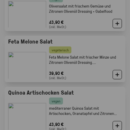
Olivensalat mit frischem Gemüse und
Zitronen Olivenöl Dressing · Gabelfood
43,90 €
(inkl. MwSt.)
Feta Melone Salat
vegetarisch
Feta Melone Salat mit frischer Minze und
Zitronen Olivenöl Dressing.
Sommerlich, fruchtig und perfekt als Buffet
Beilage · Gabelfood
39,90 €
(inkl. MwSt.)
Quinoa Artischocken Salat
vegan
mediterraner Quinoa Salat mit
Artischocken, Granatapfel und Zitronen
Olivenöl Dressing · Frisch · leicht ·
Gabelfood
43,90 €
(inkl. MwSt.)