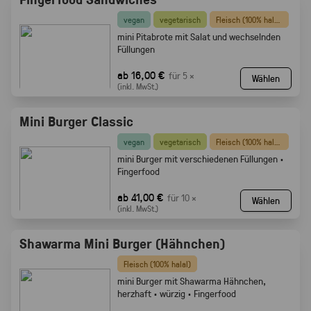
vegan
vegetarisch
Fleisch (100% halal)
mini Pitabrote mit Salat und wechselnden
Füllungen
ab 16,00 €
für 5 ×
Wählen
(inkl. MwSt.)
Mini Burger Classic
vegan
vegetarisch
Fleisch (100% halal)
mini Burger mit verschiedenen Füllungen ·
Fingerfood
ab 41,00 €
für 10 ×
Wählen
(inkl. MwSt.)
Shawarma Mini Burger (Hähnchen)
Fleisch (100% halal)
mini Burger mit Shawarma Hähnchen,
herzhaft · würzig · Fingerfood