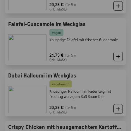
Röstaromen vom knusprigen Brot
26,25 €
für 5 ×
(inkl. MwSt.)
Falafel-Guacamole im Weckglas
vegan
Knusprige Falafel mit frischer Guacamole
24,75 €
für 5 ×
(inkl. MwSt.)
Dubai Halloumi im Weckglas
vegetarisch
Knuspriger Halloumi im Fadenteig mit
fruchtig würzigem Süß Sauer Dip.
26,25 €
für 5 ×
(inkl. MwSt.)
Crispy Chicken mit hausgemachtem Kartoffelsalat