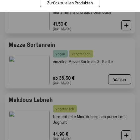
Zurück zu allen Produkten
vier Mezze Dips: Hummus, Mutabbal,
Muhammara und Baba Ghanoush
41,50 €
(inkl. MwSt.)
Mezze Sortenrein
vegan
vegetarisch
einzelne Mezze Sorte als XL Platte
ab 36,50 €
Wählen
(inkl. MwSt.)
Makdous Labneh
vegetarisch
f
ermentierte Mini-Auberginen püriert mit
Joghurt
44,90 €
(inkl. MwSt.)