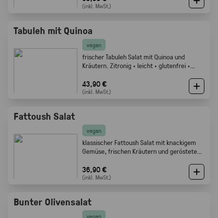
(inkl. MwSt.)
Tabuleh mit Quinoa
vegan
frischer Tabuleh Salat mit Quinoa und
Kräutern. Zitronig · leicht · glutenfrei ·
Gabelfood
43,90 €
(inkl. MwSt.)
Fattoush Salat
vegan
klassischer Fattoush Salat mit knackigem
Gemüse, frischen Kräutern und geröstetem
Fladenbrot. Frisch, zitronig und perfekt als
Mezze oder Buffet Beilage · Gabelfood
36,90 €
(inkl. MwSt.)
Bunter Olivensalat
vegan