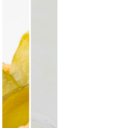
lauwarme Buffetplatten
auch mit heißen Gerichten
VORSCHLAG ANSEHEN
Alles
vegan
vegetarisch
Fleisch
Allergene hervorheben
Preisangaben in:
Brutto
Netto