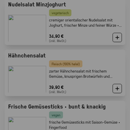
Nudelsalat Minzjoghurt
vegetarisch
cremiger orientalischer Nudelsalat mit
Joghurt, frischer Minze und feiner Würze ·
Gabelfood
34,90 €
(inkl. MwSt.)
Hähnchensalat
Fleisch (100% halal)
zarter Hähnchensalat mit frischem
Gemüse, knusprigen Brotwürfeln und
cremigem Dressing · Gabelfood
39,90 €
(inkl. MwSt.)
Frische Gemüsesticks · bunt & knackig
vegan
frische Gemüsesticks mit Saison-Gemüse ·
Fingerfood