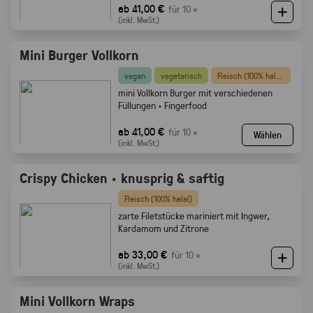
ab 41,00 €
für 10 ×
(inkl. MwSt.)
Mini Burger Vollkorn
vegan
vegetarisch
Fleisch (100% halal)
mini Vollkorn Burger mit verschiedenen
Füllungen · Fingerfood
ab 41,00 €
für 10 ×
Wählen
(inkl. MwSt.)
Crispy Chicken · knusprig & saftig
Fleisch (100% halal)
zarte Filetstücke mariniert mit Ingwer,
Kardamom und Zitrone
ab 33,00 €
für 10 ×
(inkl. MwSt.)
Mini Vollkorn Wraps