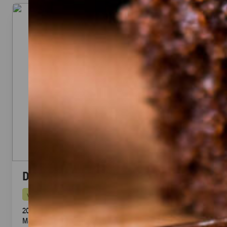
Dubai Halloumi Platte (20 Stück)
vegetarisch
20 knusprige Halloumi Sticks im Fadenteig mit Honig
Mascarpone Dip