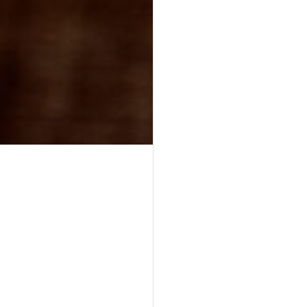
Asiatische Brokkoli Platte
vegan
gegrillter Brokkoli und Champignons in asiatischer
Marinade mit Sesam und Ingwer.
34,90 €
für 1
Platten
(inkl. MwSt.)