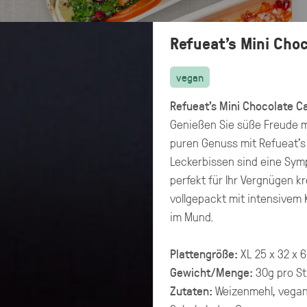
Refueat's Mini Cho
vegan
Refueat's Mini Chocolate C
Genießen Sie süße Freude m
puren Genuss mit Refueat's
Leckerbissen sind eine Sym
perfekt für Ihr Vergnügen kr
vollgepackt mit intensive
im Mund.
Plattengröße:
XL 25 x 32 x 6
Preisangaben in:
Gewicht/Menge:
30g pro St
Allergene
Brutto
Netto
hervorheben
Zutaten:
Weizenmehl
,
vegan