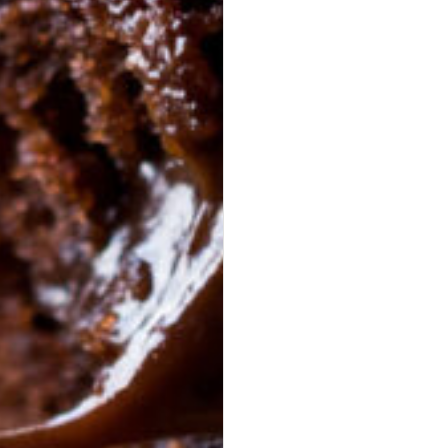
Halloumi Pesto Fries
vegetarisch
knusprige Halloumi Fries mit Basilikum Pesto ·
Fingerfood,
Mezze & Dips