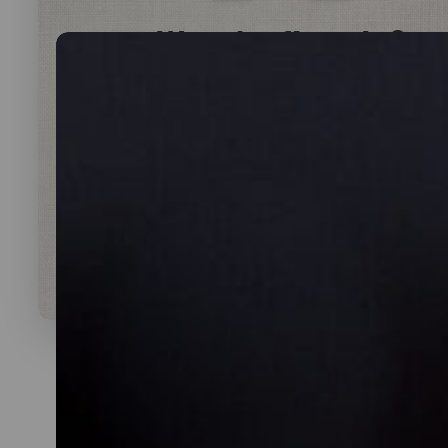
Was darf’s sein?
lauwarme Buffetplatten
auch mit heißen Gerichten
VORSCHLAG ANSEHEN
Alles
vegan
vegetarisch
Fleisch