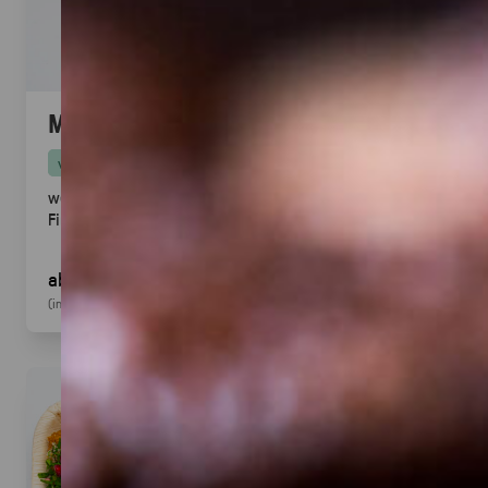
Mini Pitabrot
vegan
weicher Hefeteig · ideal zum füllen, dippen & teilen.
Fingerfood
· für Mezze & Buffets
ab 17,00 €
für 20
Stück
(inkl. MwSt.)