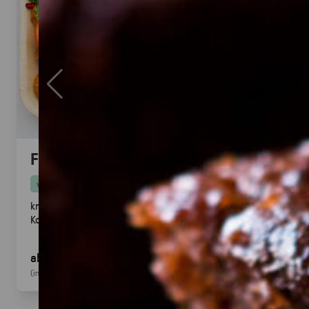
Falafel mit Tahini
vegan
knusprige Falafel aus Kichererbsen mit frischem
Koriander & Tahini.
Fingerfood
· ideal für Mezze &
Buffets
ab 25,00 €
für 20
Stück
(inkl. MwSt.)