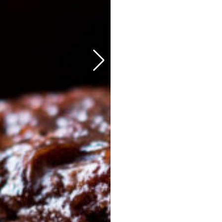
35er Falafel-Halloumi Mix
vegan
vegetarisch
Falafel und Halloumi mit zwei Soßen · kräftig,
handgemacht, zum teilen.
Fingerfood
· für Buffets &
Veranstaltungen
39,50 €
(inkl. MwSt.)