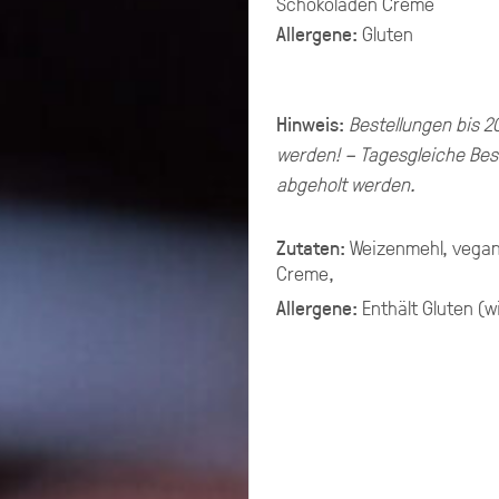
Schokoladen Creme
Allergene:
Gluten
G PLATTEN
ering selbst zusammenstellen.
Hinweis:
Bestellungen bis 2
chen ungefähr 10-11 XL-Platten.
werden! – Tagesgleiche Bes
g aus mehreren Platten Brot,
abgeholt werden.
late, Fingerfood.
Zutaten:
Weizenmehl, vegane
Creme,
Allergene:
Enthält
Gluten (w