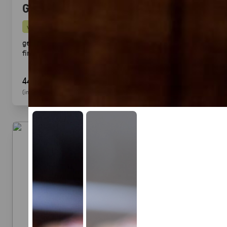
Gegrillte Halloumi Veggie (24 Stück)
vegetarisch
gegrillter Halloumi mit mediterranem Gemüse ·
fingerfood
44,90 €
(inkl. MwSt.)