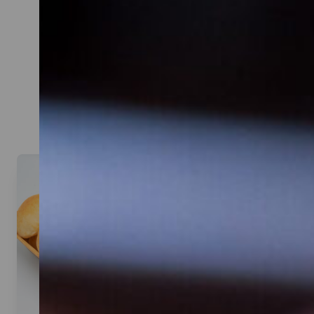
CATERIN
Hier kannst du dir dein Cat
Beispiel: bei 20 Personen rei
Denk an eine gute Mischun
Aufstriche, Sa