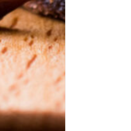
ab 32,40 €
für 20
Stück
(inkl. MwSt.)