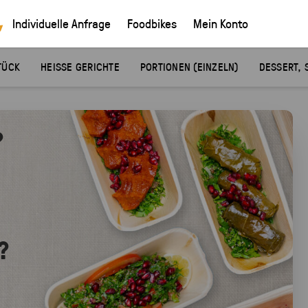
Individuelle Anfrage
Foodbikes
Mein Konto
TÜCK
HEISSE GERICHTE
PORTIONEN (EINZELN)
DESSERT, 
?
?