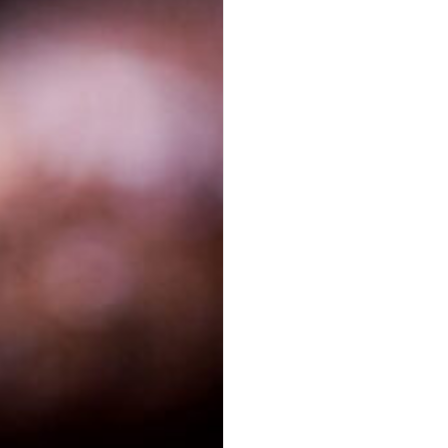
Mini Falafel Bites
vegan
100 % Kichererbsen, fein gewürzt, mit cremigem Tahini.
pflanzlich · ideal für Events & Buffets
19,90 €
für 1
Platten
(inkl. MwSt.)