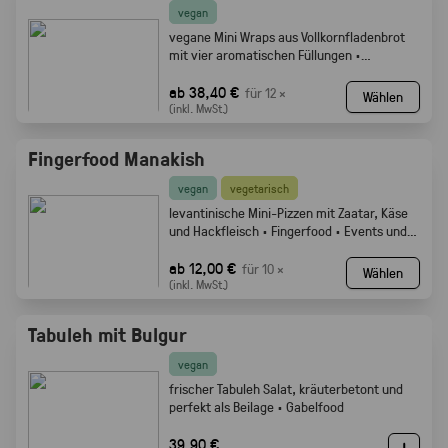
vegan
vegane Mini Wraps aus Vollkornfladenbrot
mit vier aromatischen Füllungen ·
Fingerfood
ab 38,40 €
für 12 ×
Wählen
(inkl. MwSt.)
Fingerfood Manakish
vegan
vegetarisch
levantinische Mini-Pizzen mit Zaatar, Käse
und Hackfleisch · Fingerfood · Events und
Buffets.
ab 12,00 €
für 10 ×
Wählen
(inkl. MwSt.)
Tabuleh mit Bulgur
vegan
frischer Tabuleh Salat, kräuterbetont und
perfekt als Beilage · Gabelfood
39,90 €