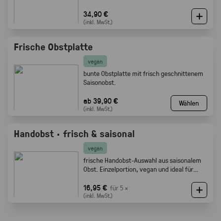
34,90 €
(inkl. MwSt.)
Frische Obstplatte
vegan
bunte Obstplatte mit frisch geschnittenem
Saisonobst.
ab 39,90 €
Wählen
(inkl. MwSt.)
Handobst · frisch & saisonal
vegan
frische Handobst-Auswahl aus saisonalem
Obst. Einzelportion, vegan und ideal für
Meetings, Pausen und Events.
16,95 €
für 5 ×
(inkl. MwSt.)