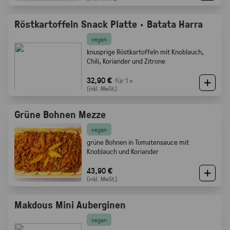
Röstkartoffeln Snack Platte · Batata Harra
vegan
knusprige Röstkartoffeln mit Knoblauch,
Chili, Koriander und Zitrone
32,90 €
für 1 ×
(inkl. MwSt.)
Grüne Bohnen Mezze
vegan
grüne Bohnen in Tomatensauce mit
Knoblauch und Koriander
43,90 €
(inkl. MwSt.)
Makdous Mini Auberginen
vegan