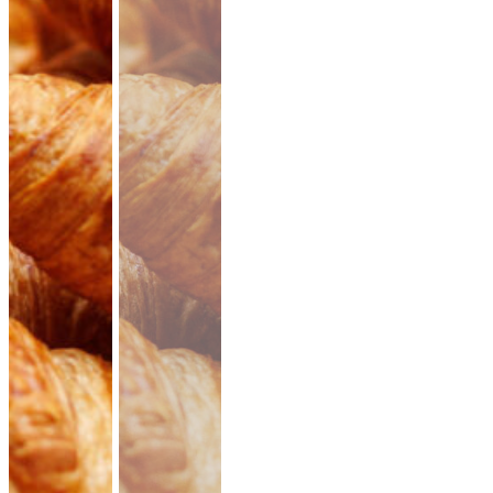
19,90 €
für 1 ×
(inkl. MwSt.)
Falafel mit Tahini
vegan
knusprige Falafel aus Kichererbsen mit
frischem Koriander & Tahini.
Fingerfood
·
ideal für Mezze & Buffets
ab 25,00 €
für 20 ×
(inkl. MwSt.)
35er Falafel-Halloumi Mix
vegan
vegetarisch
Falafel und Halloumi mit zwei Soßen ·
kräftig, handgemacht, zum teilen.
Fingerfood
· für Buffets & Veranstaltungen
39,50 €
(inkl. MwSt.)
Dubai Halloumi Platte (20 Stück)