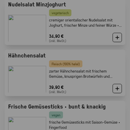
Nudelsalat Minzjoghurt
vegetarisch
cremiger orientalischer Nudelsalat mit
Joghurt, frischer Minze und feiner Würze ·
Gabelfood
34,90 €
(inkl. MwSt.)
Hähnchensalat
Fleisch (100% halal)
zarter Hähnchensalat mit frischem
Gemüse, knusprigen Brotwürfeln und
cremigem Dressing · Gabelfood
39,90 €
(inkl. MwSt.)
Frische Gemüsesticks · bunt & knackig
vegan
frische Gemüsesticks mit Saison-Gemüse ·
Fingerfood