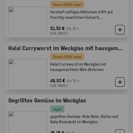
Fleisch (100% halal)
herzhaft saftiges Hähnchen trifft auf
fruchtig säuerlichen Sumach,
karamellisierten Zwiebeln und feine
Röstaromen vom knusprigen Brot
52,50 €
für 10 ×
(inkl. MwSt.)
Halal Currywurst im Weckglas mit hausgemachtem Mini-Brötchen
Fleisch (100% halal)
Halal Currywurst im Weckglas mit
hausgemachtem Mini-Brötchen
49,50 €
für 10 ×
(inkl. MwSt.)
Gegrilltes Gemüse im Weckglas
vegan
gegrilltes Gemüse: Rote Bete, Kürbis und
Baby Rosenkohl im Weckglas.
26,25 €
für 5 ×