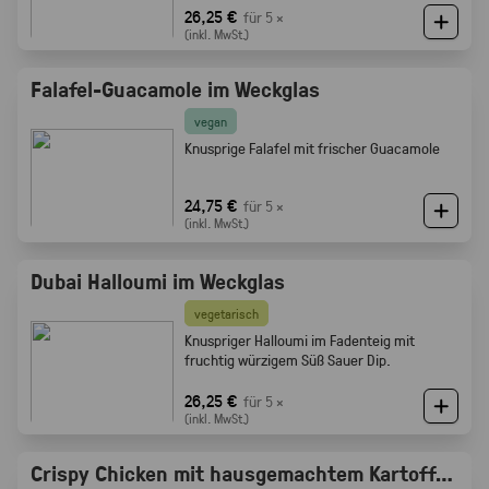
Röstaromen vom knusprigen Brot
26,25 €
für 5 ×
(inkl. MwSt.)
Falafel-Guacamole im Weckglas
vegan
Knusprige Falafel mit frischer Guacamole
24,75 €
für 5 ×
(inkl. MwSt.)
Dubai Halloumi im Weckglas
vegetarisch
Knuspriger Halloumi im Fadenteig mit
fruchtig würzigem Süß Sauer Dip.
26,25 €
für 5 ×
(inkl. MwSt.)
Crispy Chicken mit hausgemachtem Kartoffelsalat