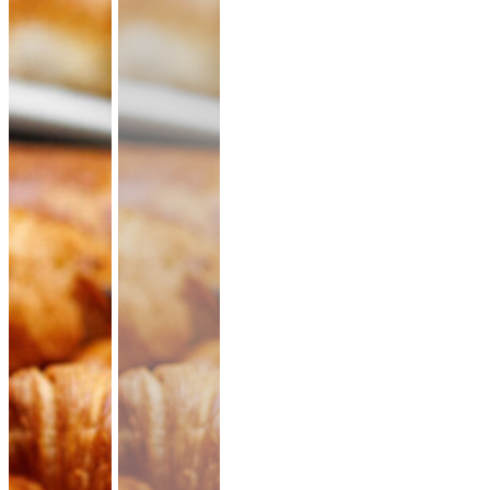
CATERING PLATTEN
Hier kannst du dir dein Catering selbst zusammenstellen.
Beispiel: bei 20 Personen reichen ungefähr 10-11 XL-Platten.
Denk an eine gute Mischung aus mehreren Platten Brot,
Aufstriche, Salate, Fingerfood.
Mini Pitabrot
vegan
weicher Hefeteig · ideal zum füllen, dippen
& teilen.
Fingerfood
· für Mezze & Buffets
ab 17,00 €
für 20 ×
(inkl. MwSt.)
Mini Falafel Bites
vegan
100 % Kichererbsen, fein gewürzt, mit
cremigem Tahini.
pflanzlich · ideal für
Events & Buffets