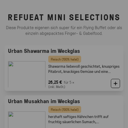
REFUEAT MINI SELECTIONS
Diese Produkte eigenen sich super für ein Flying Buffet oder als
einzeln abgepacktes Finger- & Gabelfood.
Urban Shawarma im Weckglas
Fleisch (100% halal)
Shawarma liebevoll geschichtet, knuspriges
Pitabrot, knackiges Gemüse und eine
cremige Tahini-Sauce
26,25 €
für 5 ×
(inkl. MwSt.)
Urban Musakhan im Weckglas
Fleisch (100% halal)
herzhaft saftiges Hähnchen trifft auf
fruchtig säuerlichen Sumach,
karamellisierten Zwiebeln und feine