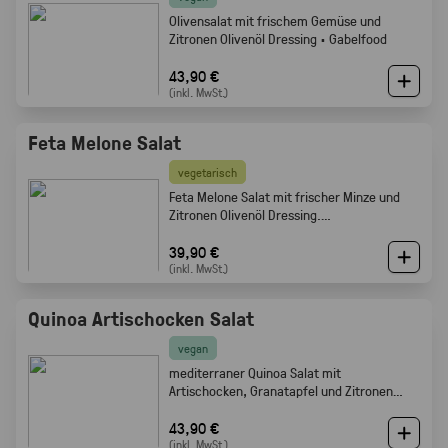
Olivensalat mit frischem Gemüse und
Zitronen Olivenöl Dressing · Gabelfood
43,90 €
(inkl. MwSt.)
Feta Melone Salat
vegetarisch
Feta Melone Salat mit frischer Minze und
Zitronen Olivenöl Dressing.
Sommerlich, fruchtig und perfekt als Buffet
Beilage · Gabelfood
39,90 €
(inkl. MwSt.)
Quinoa Artischocken Salat
vegan
mediterraner Quinoa Salat mit
Artischocken, Granatapfel und Zitronen
Olivenöl Dressing · Frisch · leicht ·
Gabelfood
43,90 €
(inkl. MwSt.)