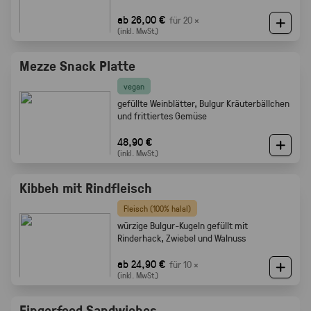
ab 26,00 €
für 20 ×
(inkl. MwSt.)
Mezze Snack Platte
vegan
gefüllte Weinblätter, Bulgur Kräuterbällchen
und frittiertes Gemüse
48,90 €
(inkl. MwSt.)
Kibbeh mit Rindfleisch
Fleisch (100% halal)
würzige Bulgur-Kugeln gefüllt mit
Rinderhack, Zwiebel und Walnuss
ab 24,90 €
für 10 ×
(inkl. MwSt.)
Fingerfood Sandwiches