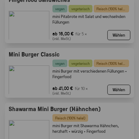
vegan
vegetarisch
Fleisch (100% halal)
mini Pitabrote mit Salat und wechselnden
Füllungen
ab 16,00 €
für 5 ×
Wählen
(inkl. MwSt.)
Mini Burger Classic
vegan
vegetarisch
Fleisch (100% halal)
mini Burger mit verschiedenen Füllungen ·
Fingerfood
ab 41,00 €
für 10 ×
Wählen
(inkl. MwSt.)
Shawarma Mini Burger (Hähnchen)
Fleisch (100% halal)
mini Burger mit Shawarma Hähnchen,
herzhaft · würzig · Fingerfood