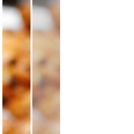
lauwarme Buffetplatten
auch mit heißen Gerichten
VORSCHLAG ANSEHEN
Alles
vegan
vegetarisch
Fleisch
Allergene hervorheben
Preisangaben in:
Brutto
Netto