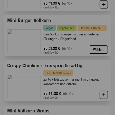
ab 41,00 €
für 10 ×
(inkl. MwSt.)
Mini Burger Vollkorn
vegan
vegetarisch
Fleisch (100% halal)
mini Vollkorn Burger mit verschiedenen
Füllungen · Fingerfood
ab 41,00 €
für 10 ×
Wählen
(inkl. MwSt.)
Crispy Chicken · knusprig & saftig
Fleisch (100% halal)
zarte Filetstücke mariniert mit Ingwer,
Kardamom und Zitrone
ab 33,00 €
für 10 ×
(inkl. MwSt.)
Mini Vollkorn Wraps