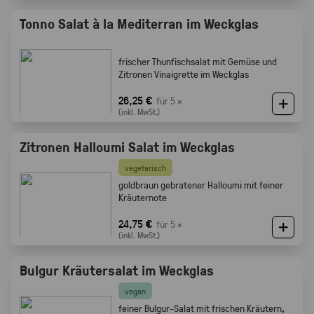
Tonno Salat à la Mediterran im Weckglas
frischer Thunfischsalat mit Gemüse und
Zitronen Vinaigrette im Weckglas
26,25 €
für 5 ×
(inkl. MwSt.)
Zitronen Halloumi Salat im Weckglas
vegetarisch
goldbraun gebratener Halloumi mit feiner
Kräuternote
24,75 €
für 5 ×
(inkl. MwSt.)
Bulgur Kräutersalat im Weckglas
vegan
feiner Bulgur-Salat mit frischen Kräutern,