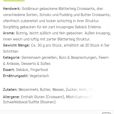
(inkl. MwSt.)
Handwerk:
Goldbraun gebackene Blätterteig Croissants, drei
verschiedene Sorten, Schoko und Pudding und Butter Croissants,
Asiatische Brokkoli Platte
ofenfrisch zubereitet und locker schichtig in ihrer Struktur.
vegan
Sorgfältig gebacken für ein zart knuspriges Gebäck Erlebnis.
gegrillter Brokkoli und Champignons in
Aroma:
Buttrig, leicht süßlich und fein gebacken. Außen knusprig,
asiatischer Marinade mit Sesam und Ingwer.
innen weich und luftig mit zarter Blätterteig Struktur.
34,90 €
für 1 ×
Gewicht Menge:
Ca. 30 g pro Stück, erhältlich ab 20 Stück in 5er
(inkl. MwSt.)
Schritten
Kategorie:
Gemeinsam genießen, Büro & Besprechungen, Feiern
Mezze Mix Deluxe
& Anlässe, Desserts & Süßes
vegan
Essart:
Gebäck, Fingerfood
vier Hummus Variationen mit Toppings ·
Ernährungsstil:
Vegetarisch
Mezze & Dip
44,00 €
Zutaten:
Weizenmehl, Butter, Wasser, Zucker, Hefe, Eier, Salz,
(inkl. MwSt.)
Schokoladen Creme, Pudding, Rosinen
Allergene:
Enthält
Gluten (Croissant), Milch/Laktose (Pudding),
Schwefeldioxid/Sulfite (Rosinen)
.
Mezze Mix
vegan
vegetarisch