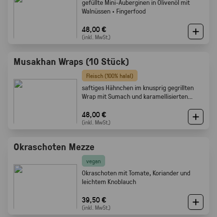
gefüllte Mini-Auberginen in Olivenöl mit
Walnüssen · Fingerfood
48,00 €
(inkl. MwSt.)
Musakhan Wraps (10 Stück)
Fleisch (100% halal)
saftiges Hähnchen im knusprig gegrillten
Wrap mit Sumach und karamellisierten
Zwiebeln
48,00 €
(inkl. MwSt.)
Okraschoten Mezze
vegan
Okraschoten mit Tomate, Koriander und
leichtem Knoblauch
39,50 €
(inkl. MwSt.)