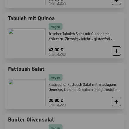
(inkl. MwSt.)
Tabuleh mit Quinoa
vegan
frischer Tabuleh Salat mit Quinoa und
Kräutern. Zitronig · leicht · glutenfrei ·
Gabelfood
43,90 €
(inkl. MwSt.)
Fattoush Salat
vegan
klassischer Fattoush Salat mit knackigem
Gemüse, frischen Kräutern und geröstetem
Fladenbrot. Frisch, zitronig und perfekt als
Mezze oder Buffet Beilage · Gabelfood
36,90 €
(inkl. MwSt.)
Bunter Olivensalat
vegan