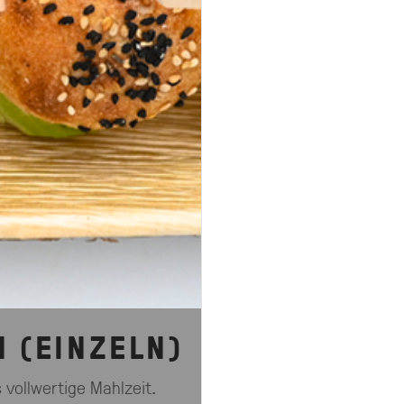
STÜCK
GERICHTE
Personen – serviert im Chafing-
mhaltebehälter.
 (EINZELN)
s vollwertige Mahlzeit.