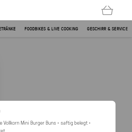
ETRÄNKE
FOODBIKES & LIVE COOKING
GESCHIRR & SERVICE
n
 Vollkorn Mini Burger Buns · saftig belegt ·
tet