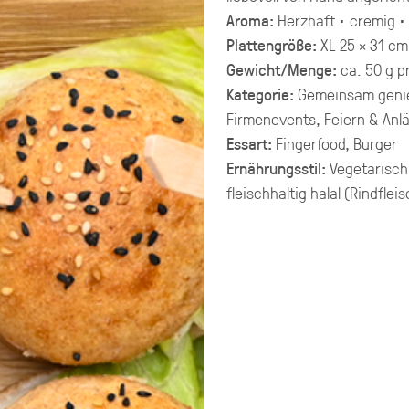
Aroma:
Herzhaft · cremig · 
Plattengröße:
XL 25 × 31 cm
Gewicht/Menge:
ca. 50 g p
Kategorie:
Gemeinsam geni
Firmenevents, Feiern & Anl
Essart:
Fingerfood, Burger
Ernährungsstil:
Vegetarisch
fleischhaltig halal (Rindflei
Preisangaben in:
Allergene
Brutto
Netto
hervorheben