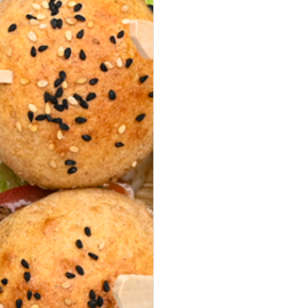
G PLATTEN
ering selbst zusammenstellen.
chen ungefähr 10-11 XL-Platten.
g aus mehreren Platten Brot,
late, Fingerfood.
I SELECTIONS
uper für ein Flying Buffet oder
es Finger- & Gabelfood.