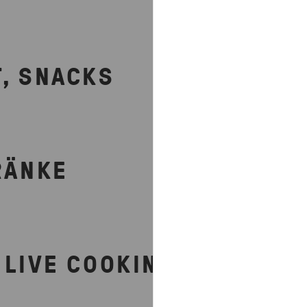
, SNACKS
RÄNKE
 LIVE COOKING