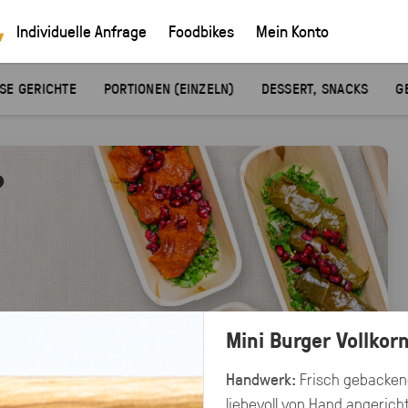
Individuelle Anfrage
Foodbikes
Mein Konto
SE GERICHTE
PORTIONEN (EINZELN)
DESSERT, SNACKS
G
?
?
Mini Burger Vollkor
Handwerk:
Frisch gebackene
liebevoll von Hand angerich