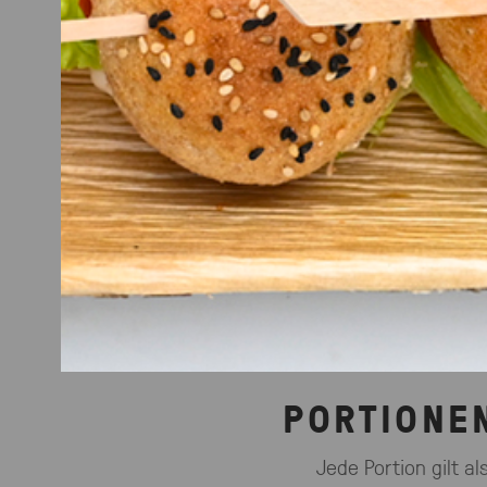
FRÜH
HEISSE 
Unsere heißen Gerichte ab 20 
Dish oder War
PORTIONEN
Jede Portion gilt al