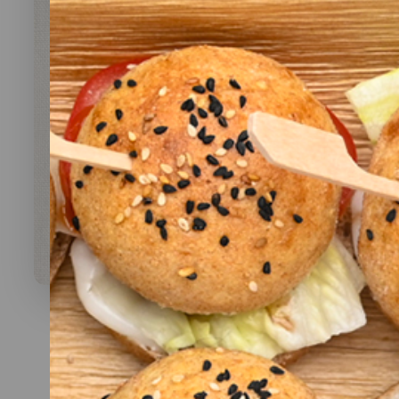
Was darf’s sein?
lauwarme Buffetplatten
auch mit heißen Gerichten
VORSCHLAG ANSEHEN
Alles
vegan
vegetarisch
Fleisch