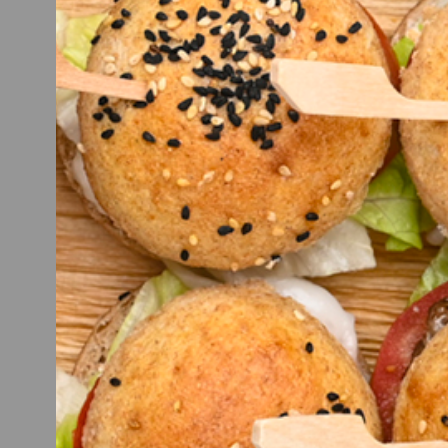
CATERIN
Hier kannst du dir dein Cat
Beispiel: bei 20 Personen rei
Denk an eine gute Mischun
Aufstriche, Sa
REFUEAT MIN
Diese Produkte eigenen sich s
als einzeln abgepackt