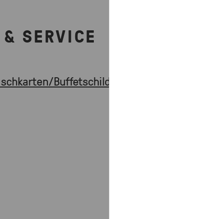
 & SERVICE
ischkarten/Buffetschilder.