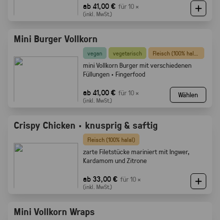
ab 41,00 €
für 10 ×
(inkl. MwSt.)
Mini Burger Vollkorn
vegan
vegetarisch
Fleisch (100% halal)
mini Vollkorn Burger mit verschiedenen
Füllungen · Fingerfood
ab 41,00 €
für 10 ×
Wählen
(inkl. MwSt.)
Crispy Chicken · knusprig & saftig
Fleisch (100% halal)
zarte Filetstücke mariniert mit Ingwer,
Kardamom und Zitrone
ab 33,00 €
für 10 ×
(inkl. MwSt.)
Mini Vollkorn Wraps