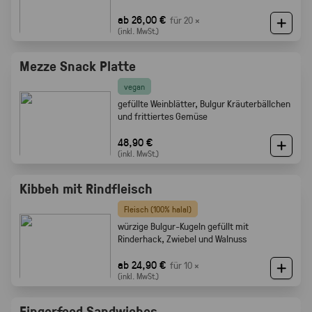
ab 26,00 €
für 20 ×
(inkl. MwSt.)
Mezze Snack Platte
vegan
gefüllte Weinblätter, Bulgur Kräuterbällchen
und frittiertes Gemüse
48,90 €
(inkl. MwSt.)
Kibbeh mit Rindfleisch
Fleisch (100% halal)
würzige Bulgur-Kugeln gefüllt mit
Rinderhack, Zwiebel und Walnuss
ab 24,90 €
für 10 ×
(inkl. MwSt.)
Fingerfood Sandwiches