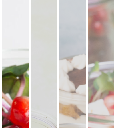
lauwarme Buffetplatten
auch mit heißen Gerichten
VORSCHLAG ANSEHEN
Alles
vegan
vegetarisch
Fleisch
Allergene hervorheben
Preisangaben in:
Brutto
Netto