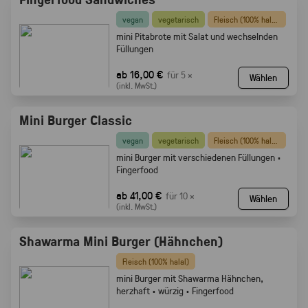
vegan
vegetarisch
Fleisch (100% halal)
mini Pitabrote mit Salat und wechselnden
Füllungen
ab 16,00 €
für 5 ×
Wählen
(inkl. MwSt.)
Mini Burger Classic
vegan
vegetarisch
Fleisch (100% halal)
mini Burger mit verschiedenen Füllungen ·
Fingerfood
ab 41,00 €
für 10 ×
Wählen
(inkl. MwSt.)
Shawarma Mini Burger (Hähnchen)
Fleisch (100% halal)
mini Burger mit Shawarma Hähnchen,
herzhaft · würzig · Fingerfood