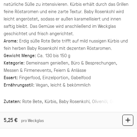
natürliche Süße zu intensivieren. Kürbis erhält durch das Grillen
(inkl. MwSt.)
feine Röstaromen und eine zarte Textur. Baby Rosenkohl wird
Asiatische Brokkoli Platte
leicht angeröstet, sodass er außen karamellisiert und innen
saftig bleibt. Das Gemüse wird anschließend im Weckglas
vegan
geschichtet und frisch angerichtet.
gegrillter Brokkoli und Champignons in
Aroma:
Erdig süße Rote Bete trifft auf mild nussigen Kürbis und
asiatischer Marinade mit Sesam und Ingwer.
fein herben Baby Rosenkohl mit dezenten Röstaromen.
34,90 €
für 1 ×
Gewicht Menge:
Ca. 130 bis 150 g
(inkl. MwSt.)
Kategorie:
Gemeinsam genießen, Büro & Besprechungen,
Messen & Firmenevents, Feiern & Anlässe
Mezze Mix Deluxe
Essart:
Fingerfood, Einzelportion, Gabelfood
vegan
Ernährungsstil:
Vegan, leicht & bekömmlich
vier Hummus Variationen mit Toppings ·
Mezze & Dip
Zutaten:
Rote Bete, Kürbis, Baby Rosenkohl, Olivenöl, Gewürze
44,00 €
(inkl. MwSt.)
5,25 €
pro Weckglas
Mezze Mix
vegan
vegetarisch