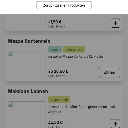
Zurück zu allen Produkten
vier Mezze Dips: Hummus, Mutabbal,
Muhammara und Baba Ghanoush
41,50 €
(inkl. MwSt.)
Mezze Sortenrein
vegan
vegetarisch
einzelne Mezze Sorte als XL Platte
ab 36,50 €
Wählen
(inkl. MwSt.)
Makdous Labneh
vegetarisch
f
ermentierte Mini-Auberginen püriert mit
Joghurt
44,90 €
(inkl. MwSt.)