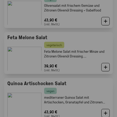
Olivensalat mit frischem Gemüse und
Zitronen Olivenöl Dressing · Gabelfood
43,90 €
(inkl. MwSt.)
Feta Melone Salat
vegetarisch
Feta Melone Salat mit frischer Minze und
Zitronen Olivenöl Dressing.
Sommerlich, fruchtig und perfekt als Buffet
Beilage · Gabelfood
39,90 €
(inkl. MwSt.)
Quinoa Artischocken Salat
vegan
mediterraner Quinoa Salat mit
Artischocken, Granatapfel und Zitronen
Olivenöl Dressing · Frisch · leicht ·
Gabelfood
43,90 €
(inkl. MwSt.)