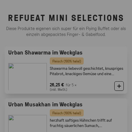
REFUEAT MINI SELECTIONS
Diese Produkte eigenen sich super für ein Flying Buffet oder als
einzeln abgepacktes Finger- & Gabelfood.
Urban Shawarma im Weckglas
Fleisch (100% halal)
Shawarma liebevoll geschichtet, knuspriges
Pitabrot, knackiges Gemüse und eine
cremige Tahini-Sauce
26,25 €
für 5 ×
(inkl. MwSt.)
Urban Musakhan im Weckglas
Fleisch (100% halal)
herzhaft saftiges Hähnchen trifft auf
fruchtig säuerlichen Sumach,
karamellisierten Zwiebeln und feine