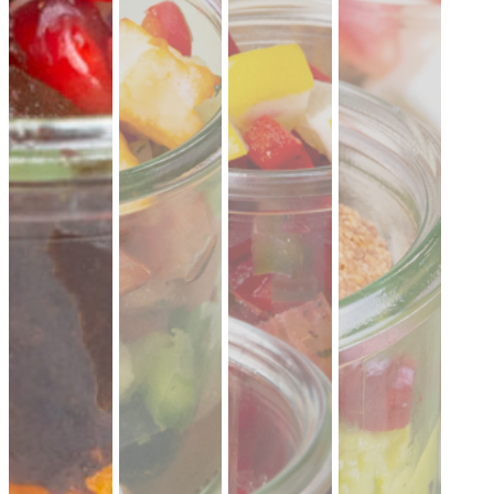
CATERING PLATTEN
Hier kannst du dir dein Catering selbst zusammenstellen.
Beispiel: bei 20 Personen reichen ungefähr 10-11 XL-Platten.
Denk an eine gute Mischung aus mehreren Platten Brot,
Aufstriche, Salate, Fingerfood.
Mini Pitabrot
vegan
weicher Hefeteig · ideal zum füllen, dippen
& teilen.
Fingerfood
· für Mezze & Buffets
ab 17,00 €
für 20 ×
(inkl. MwSt.)
Mini Falafel Bites
vegan
100 % Kichererbsen, fein gewürzt, mit
cremigem Tahini.
pflanzlich · ideal für
Events & Buffets