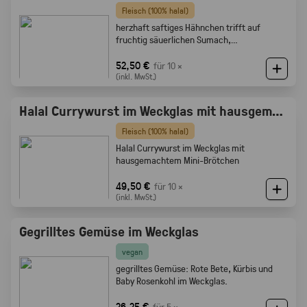
Fleisch (100% halal)
herzhaft saftiges Hähnchen trifft auf
fruchtig säuerlichen Sumach,
karamellisierten Zwiebeln und feine
Röstaromen vom knusprigen Brot
52,50 €
für 10 ×
(inkl. MwSt.)
Halal Currywurst im Weckglas mit hausgemachtem Mini-Brötchen
Fleisch (100% halal)
Halal Currywurst im Weckglas mit
hausgemachtem Mini-Brötchen
49,50 €
für 10 ×
(inkl. MwSt.)
Gegrilltes Gemüse im Weckglas
vegan
gegrilltes Gemüse: Rote Bete, Kürbis und
Baby Rosenkohl im Weckglas.
26,25 €
für 5 ×