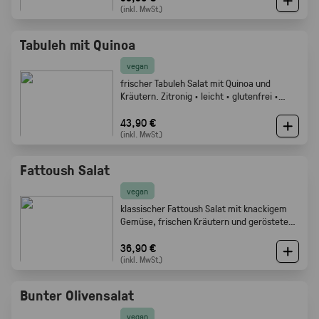
(inkl. MwSt.)
Tabuleh mit Quinoa
vegan
frischer Tabuleh Salat mit Quinoa und
Kräutern. Zitronig · leicht · glutenfrei ·
Gabelfood
43,90 €
(inkl. MwSt.)
Fattoush Salat
vegan
klassischer Fattoush Salat mit knackigem
Gemüse, frischen Kräutern und geröstetem
Fladenbrot. Frisch, zitronig und perfekt als
Mezze oder Buffet Beilage · Gabelfood
36,90 €
(inkl. MwSt.)
Bunter Olivensalat
vegan