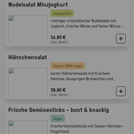
Nudelsalat Minzjoghurt
vegetarisch
cremiger orientalischer Nudelsalat mit
Joghurt, frischer Minze und feiner Würze ·
Gabelfood
34,90 €
(inkl. MwSt.)
Hähnchensalat
Fleisch (100% halal)
zarter Hähnchensalat mit frischem
Gemüse, knusprigen Brotwürfeln und
cremigem Dressing · Gabelfood
39,90 €
(inkl. MwSt.)
Frische Gemüsesticks · bunt & knackig
vegan
frische Gemüsesticks mit Saison-Gemüse ·
Fingerfood