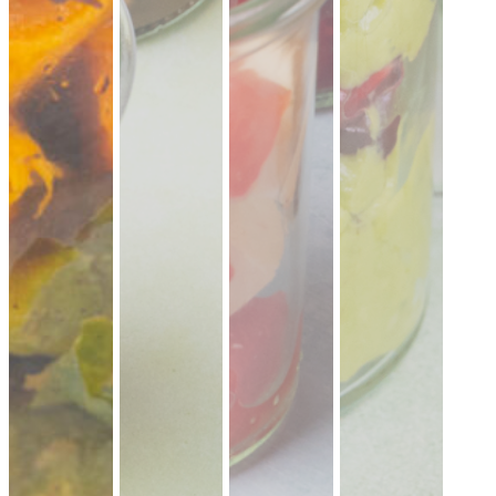
19,90 €
für 1 ×
(inkl. MwSt.)
Falafel mit Tahini
vegan
knusprige Falafel aus Kichererbsen mit
frischem Koriander & Tahini.
Fingerfood
·
ideal für Mezze & Buffets
ab 25,00 €
für 20 ×
(inkl. MwSt.)
35er Falafel-Halloumi Mix
vegan
vegetarisch
Falafel und Halloumi mit zwei Soßen ·
kräftig, handgemacht, zum teilen.
Fingerfood
· für Buffets & Veranstaltungen
39,50 €
(inkl. MwSt.)
Dubai Halloumi Platte (20 Stück)