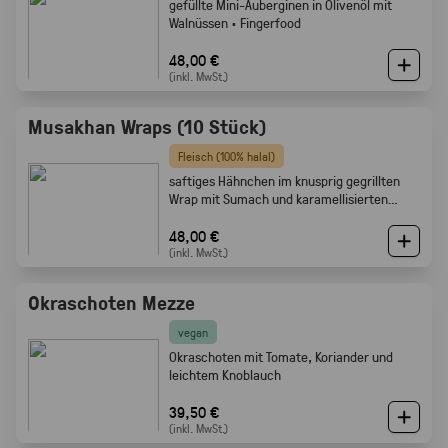
gefüllte Mini-Auberginen in Olivenöl mit
Walnüssen · Fingerfood
48,00 €
(inkl. MwSt.)
Musakhan Wraps (10 Stück)
Fleisch (100% halal)
saftiges Hähnchen im knusprig gegrillten
Wrap mit Sumach und karamellisierten
Zwiebeln
48,00 €
(inkl. MwSt.)
Okraschoten Mezze
vegan
Okraschoten mit Tomate, Koriander und
leichtem Knoblauch
39,50 €
(inkl. MwSt.)