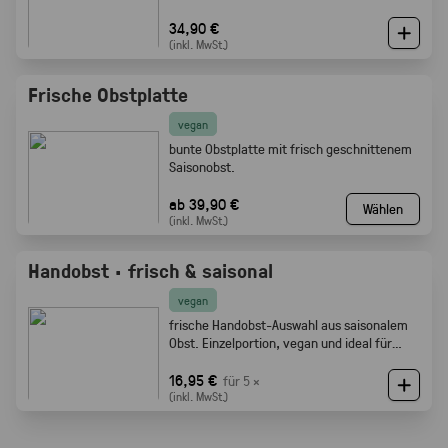
34,90 €
(inkl. MwSt.)
Frische Obstplatte
vegan
bunte Obstplatte mit frisch geschnittenem
Saisonobst.
ab 39,90 €
Wählen
(inkl. MwSt.)
Handobst · frisch & saisonal
vegan
frische Handobst-Auswahl aus saisonalem
Obst. Einzelportion, vegan und ideal für
Meetings, Pausen und Events.
16,95 €
für 5 ×
(inkl. MwSt.)