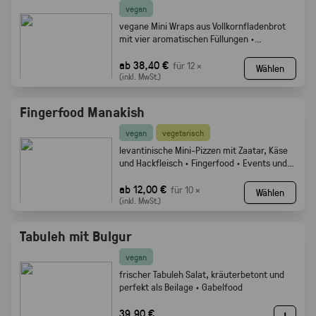
vegan
vegane Mini Wraps aus Vollkornfladenbrot
mit vier aromatischen Füllungen ·
Fingerfood
ab 38,40 €
für 12 ×
Wählen
(inkl. MwSt.)
Fingerfood Manakish
vegan
vegetarisch
levantinische Mini-Pizzen mit Zaatar, Käse
und Hackfleisch · Fingerfood · Events und
Buffets.
ab 12,00 €
für 10 ×
Wählen
(inkl. MwSt.)
Tabuleh mit Bulgur
vegan
frischer Tabuleh Salat, kräuterbetont und
perfekt als Beilage · Gabelfood
39,90 €