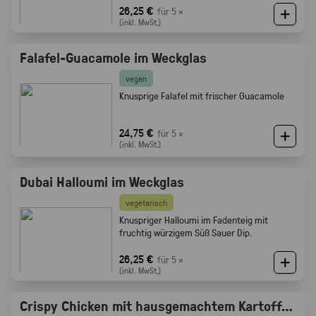
Röstaromen vom knusprigen Brot
26,25 €
für 5 ×
(inkl. MwSt.)
Falafel-Guacamole im Weckglas
vegan
Knusprige Falafel mit frischer Guacamole
24,75 €
für 5 ×
(inkl. MwSt.)
Dubai Halloumi im Weckglas
vegetarisch
Knuspriger Halloumi im Fadenteig mit
fruchtig würzigem Süß Sauer Dip.
26,25 €
für 5 ×
(inkl. MwSt.)
Crispy Chicken mit hausgemachtem Kartoffelsalat