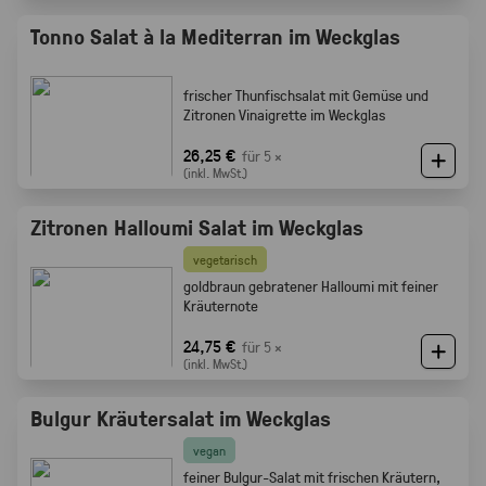
Tonno Salat à la Mediterran im Weckglas
frischer Thunfischsalat mit Gemüse und
Zitronen Vinaigrette im Weckglas
26,25 €
für 5 ×
(inkl. MwSt.)
Zitronen Halloumi Salat im Weckglas
vegetarisch
goldbraun gebratener Halloumi mit feiner
Kräuternote
24,75 €
für 5 ×
(inkl. MwSt.)
Bulgur Kräutersalat im Weckglas
vegan
feiner Bulgur-Salat mit frischen Kräutern,