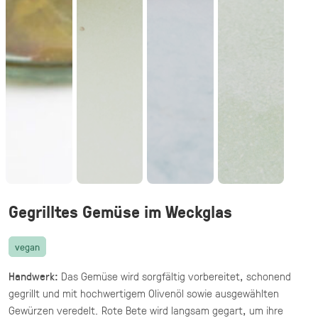
vegetarisch
20 knusprige Halloumi Sticks im Fadenteig
mit Honig Mascarpone Dip
39,90 €
(inkl. MwSt.)
Halloumi Pesto Fries
vegetarisch
knusprige Halloumi Fries mit Basilikum Pesto
·
Fingerfood,
Mezze & Dips
ab 32,40 €
für 20 ×
(inkl. MwSt.)
Gegrilltes Gemüse im Weckglas
Gegrillte Halloumi Veggie (24 Stück)
vegan
vegetarisch
Handwerk:
Das Gemüse wird sorgfältig vorbereitet, schonend
gegrillter Halloumi mit mediterranem
Gemüse · fingerfood
gegrillt und mit hochwertigem Olivenöl sowie ausgewählten
Gewürzen veredelt. Rote Bete wird langsam gegart, um ihre
44,90 €