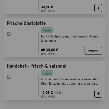
34,90 €
(inkl. MwSt.)
Frische Obstplatte
vegan
bunte Obstplatte mit frisch geschnittenem
Saisonobst.
ab 39,90 €
Wählen
(inkl. MwSt.)
Handobst · frisch & saisonal
vegan
frische Handobst-Auswahl aus saisonalem
Obst. Einzelportion, vegan und ideal für
Meetings, Pausen und Events.
16,95 €
für 5 ×
(inkl. MwSt.)