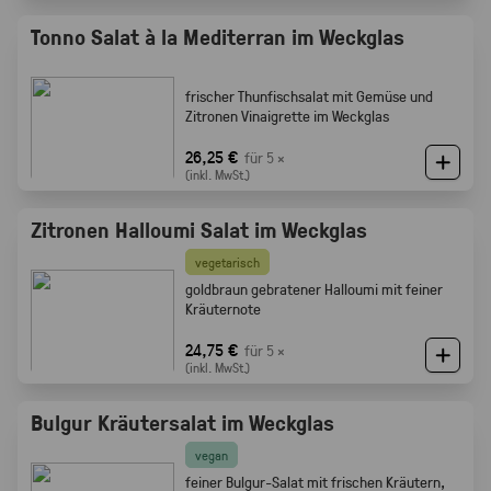
Tonno Salat à la Mediterran im Weckglas
frischer Thunfischsalat mit Gemüse und
Zitronen Vinaigrette im Weckglas
26,25 €
für 5 ×
(inkl. MwSt.)
Zitronen Halloumi Salat im Weckglas
vegetarisch
goldbraun gebratener Halloumi mit feiner
Kräuternote
24,75 €
für 5 ×
(inkl. MwSt.)
Bulgur Kräutersalat im Weckglas
vegan
feiner Bulgur-Salat mit frischen Kräutern,