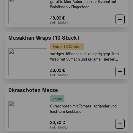
gefüllte Mini-Auberginen in Olivenöl mit
Walnüssen · Fingerfood
48,00 €
(inkl. MwSt.)
Musakhan Wraps (10 Stück)
Fleisch (100% halal)
saftiges Hähnchen im knusprig gegrillten
Wrap mit Sumach und karamellisierten
Zwiebeln
48,00 €
(inkl. MwSt.)
Okraschoten Mezze
vegan
Okraschoten mit Tomate, Koriander und
leichtem Knoblauch
39,50 €
(inkl. MwSt.)