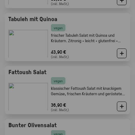
(inkl. MwSt.)
Tabuleh mit Quinoa
vegan
frischer Tabuleh Salat mit Quinoa und
Kräutern. Zitronig · leicht · glutenfrei ·
Gabelfood
43,90 €
(inkl. MwSt.)
Fattoush Salat
vegan
klassischer Fattoush Salat mit knackigem
Gemüse, frischen Kräutern und geröstetem
Fladenbrot. Frisch, zitronig und perfekt als
Mezze oder Buffet Beilage · Gabelfood
36,90 €
(inkl. MwSt.)
Bunter Olivensalat
vegan