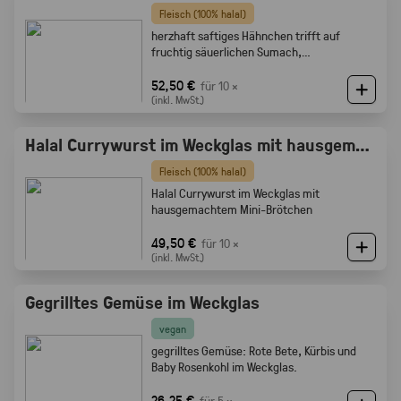
Fleisch (100% halal)
herzhaft saftiges Hähnchen trifft auf
fruchtig säuerlichen Sumach,
karamellisierten Zwiebeln und feine
Röstaromen vom knusprigen Brot
52,50 €
für 10 ×
(inkl. MwSt.)
Halal Currywurst im Weckglas mit hausgemachtem Mini-Brötchen
Fleisch (100% halal)
Halal Currywurst im Weckglas mit
hausgemachtem Mini-Brötchen
49,50 €
für 10 ×
(inkl. MwSt.)
Gegrilltes Gemüse im Weckglas
vegan
gegrilltes Gemüse: Rote Bete, Kürbis und
Baby Rosenkohl im Weckglas.
26,25 €
für 5 ×