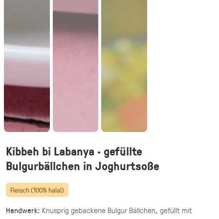
vegetarisch
20 knusprige Halloumi Sticks im Fadenteig
mit Honig Mascarpone Dip
39,90 €
(inkl. MwSt.)
Halloumi Pesto Fries
vegetarisch
knusprige Halloumi Fries mit Basilikum Pesto
·
Fingerfood,
Mezze & Dips
ab 32,40 €
für 20 ×
(inkl. MwSt.)
Kibbeh bi Labanya • gefüllte
Gegrillte Halloumi Veggie (24 Stück)
Bulgurbällchen in Joghurtsoße
vegetarisch
Fleisch (100% halal)
gegrillter Halloumi mit mediterranem
Gemüse · fingerfood
Handwerk:
Knusprig gebackene Bulgur Bällchen, gefüllt mit
44,90 €