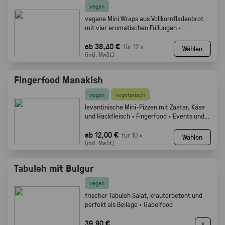
vegan
vegane Mini Wraps aus Vollkornfladenbrot
mit vier aromatischen Füllungen ·
Fingerfood
ab 38,40 €
für 12 ×
Wählen
(inkl. MwSt.)
Fingerfood Manakish
vegan
vegetarisch
levantinische Mini-Pizzen mit Zaatar, Käse
und Hackfleisch · Fingerfood · Events und
Buffets.
ab 12,00 €
für 10 ×
Wählen
(inkl. MwSt.)
Tabuleh mit Bulgur
vegan
frischer Tabuleh Salat, kräuterbetont und
perfekt als Beilage · Gabelfood
39,90 €