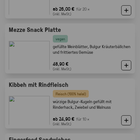
ab 26,00 €
für 20 ×
(inkl. MwSt.)
Mezze Snack Platte
vegan
gefüllte Weinblätter, Bulgur Kräuterbällchen
und frittiertes Gemüse
48,90 €
(inkl. MwSt.)
Kibbeh mit Rindfleisch
Fleisch (100% halal)
würzige Bulgur-Kugeln gefüllt mit
Rinderhack, Zwiebel und Walnuss
ab 24,90 €
für 10 ×
(inkl. MwSt.)
Fingerfood Sandwiches