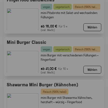
vegan
vegetarisch
Fleisch (100% halal)
mini Pitabrote mit Salat und wechselnden
Füllungen
ab 16,00 €
für 5 ×
Wählen
(inkl. MwSt.)
Mini Burger Classic
vegan
vegetarisch
Fleisch (100% halal)
mini Burger mit verschiedenen Füllungen ·
Fingerfood
ab 41,00 €
für 10 ×
Wählen
(inkl. MwSt.)
Shawarma Mini Burger (Hähnchen)
Fleisch (100% halal)
mini Burger mit Shawarma Hähnchen,
herzhaft · würzig · Fingerfood