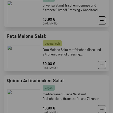
Olivensalat mit frischem Gemüse und
Zitronen Olivenöl Dressing · Gabelfood
43,90 €
(inkl. MwSt.)
Feta Melone Salat
vegetarisch
Feta Melone Salat mit frischer Minze und
Zitronen Olivenöl Dressing.
Sommerlich, fruchtig und perfekt als Buffet
Beilage · Gabelfood
39,90 €
(inkl. MwSt.)
Quinoa Artischocken Salat
vegan
mediterraner Quinoa Salat mit
Artischocken, Granatapfel und Zitronen
Olivenöl Dressing · Frisch · leicht ·
Gabelfood
43,90 €
(inkl. MwSt.)