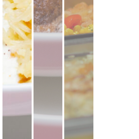
19,90 €
für 1 ×
(inkl. MwSt.)
Falafel mit Tahini
vegan
knusprige Falafel aus Kichererbsen mit
frischem Koriander & Tahini.
Fingerfood
·
ideal für Mezze & Buffets
ab 25,00 €
für 20 ×
(inkl. MwSt.)
35er Falafel-Halloumi Mix
vegan
vegetarisch
Falafel und Halloumi mit zwei Soßen ·
kräftig, handgemacht, zum teilen.
Fingerfood
· für Buffets & Veranstaltungen
39,50 €
(inkl. MwSt.)
Dubai Halloumi Platte (20 Stück)