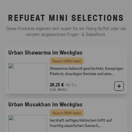
REFUEAT MINI SELECTIONS
Diese Produkte eigenen sich super für ein Flying Buffet oder als
einzeln abgepacktes Finger- & Gabelfood.
Urban Shawarma im Weckglas
Fleisch (100% halal)
Shawarma liebevoll geschichtet, knuspriges
Pitabrot, knackiges Gemüse und eine
cremige Tahini-Sauce
26,25 €
für 5 ×
(inkl. MwSt.)
Urban Musakhan im Weckglas
Fleisch (100% halal)
herzhaft saftiges Hähnchen trifft auf
fruchtig säuerlichen Sumach,
karamellisierten Zwiebeln und feine