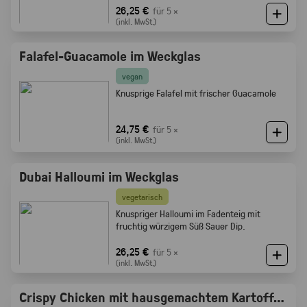
Röstaromen vom knusprigen Brot
26,25 €
für 5 ×
(inkl. MwSt.)
Falafel-Guacamole im Weckglas
vegan
Knusprige Falafel mit frischer Guacamole
24,75 €
für 5 ×
(inkl. MwSt.)
Dubai Halloumi im Weckglas
vegetarisch
Knuspriger Halloumi im Fadenteig mit
fruchtig würzigem Süß Sauer Dip.
26,25 €
für 5 ×
(inkl. MwSt.)
Crispy Chicken mit hausgemachtem Kartoffelsalat