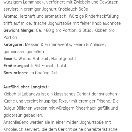
würzigem Lammhack, verfeinert mit Zwiebeln und Gewürzen,
(inkl. MwSt.)
serviert in cremiger Joghurt Knoblauch Soße
Aroma:
Herzhaft und aromatisch. Würzige Rinderhackfüllung
Asiatische Brokkoli Platte
trifft auf milde, frische Joghurtsoße mit feiner Knoblauchnote
vegan
Gewicht Menge:
Ca. 480 g pro Portion, 3 Stück Kibbeh pro
gegrillter Brokkoli und Champignons in
Portion
asiatischer Marinade mit Sesam und Ingwer.
Kategorie:
Messen & Firmenevents, Feiern & Anlässe,
34,90 €
gemeinsam genießen
für 1 ×
(inkl. MwSt.)
Essart:
Warme Mahlzeit, Hauptgericht
Ernährungsstil:
Mit Fleisch, halal
Mezze Mix Deluxe
Servierform:
Im Chafing Dish
vegan
Ausführlicher Langtext:
vier Hummus Variationen mit Toppings ·
Mezze & Dip
Kibbeh bi Labaneya ist ein klassisches Gericht der syrischen
Küche und vereint knusprige Textur mit cremiger Frische. Die
44,00 €
Bulgur Bällchen werden mit würzigem Rinderhack gefüllt und
(inkl. MwSt.)
goldbraun gebacken.
Mezze Mix
Anschließend werden sie in einer milden Joghurtsoße mit
Knoblauch serviert, die dem Gericht seine charakteristische
vegan
vegetarisch