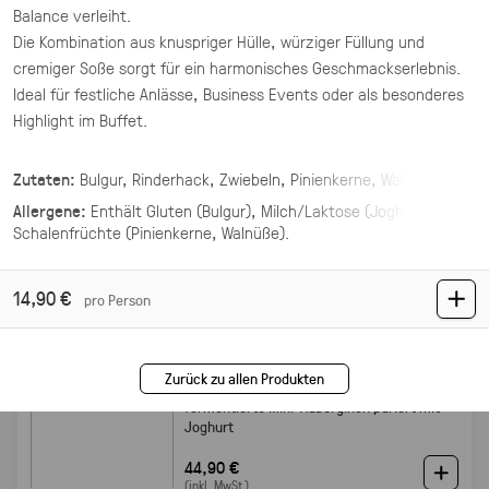
Balance verleiht.
vier Mezze Dips: Hummus, Mutabbal,
Die Kombination aus knuspriger Hülle, würziger Füllung und
Muhammara und Baba Ghanoush
cremiger Soße sorgt für ein harmonisches Geschmackserlebnis.
41,50 €
Ideal für festliche Anlässe, Business Events oder als besonderes
(inkl. MwSt.)
Highlight im Buffet.
Mezze Sortenrein
Zutaten:
Bulgur, Rinderhack, Zwiebeln, Pinienkerne, Walnüsse,
vegan
vegetarisch
Joghurt, Knoblauch, Olivenöl, Salz, Pfeffer, Zimt, Muskatnuss,
Allergene:
Enthält
Gluten (Bulgur), Milch/Laktose (Joghurt),
einzelne Mezze Sorte als XL Platte
Kreuzkümmel, Minze, frische Kräuter (z. B. Petersilie)
Schalenfrüchte (Pinienkerne, Walnüße)
.
ab 36,50 €
Wählen
(inkl. MwSt.)
14,90 €
pro Person
Makdous Labneh
Zurück zu allen Produkten
vegetarisch
f
ermentierte Mini-Auberginen püriert mit
Joghurt
44,90 €
(inkl. MwSt.)