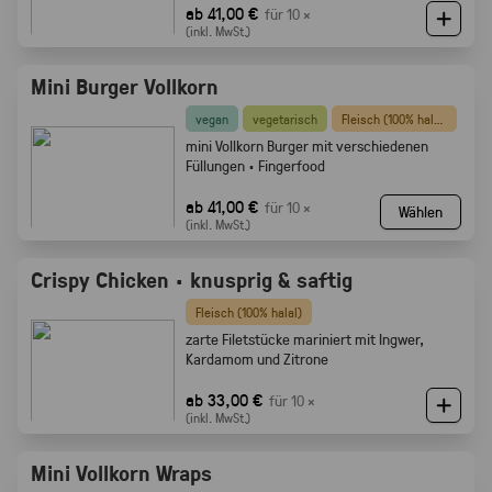
ab 41,00 €
für 10 ×
(inkl. MwSt.)
Mini Burger Vollkorn
vegan
vegetarisch
Fleisch (100% halal)
mini Vollkorn Burger mit verschiedenen
Füllungen · Fingerfood
ab 41,00 €
für 10 ×
Wählen
(inkl. MwSt.)
Crispy Chicken · knusprig & saftig
Fleisch (100% halal)
zarte Filetstücke mariniert mit Ingwer,
Kardamom und Zitrone
ab 33,00 €
für 10 ×
(inkl. MwSt.)
Mini Vollkorn Wraps