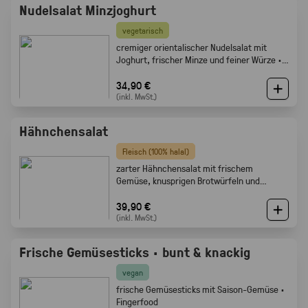
Nudelsalat Minzjoghurt
vegetarisch
cremiger orientalischer Nudelsalat mit
Joghurt, frischer Minze und feiner Würze ·
Gabelfood
34,90 €
(inkl. MwSt.)
Hähnchensalat
Fleisch (100% halal)
zarter Hähnchensalat mit frischem
Gemüse, knusprigen Brotwürfeln und
cremigem Dressing · Gabelfood
39,90 €
(inkl. MwSt.)
Frische Gemüsesticks · bunt & knackig
vegan
frische Gemüsesticks mit Saison-Gemüse ·
Fingerfood