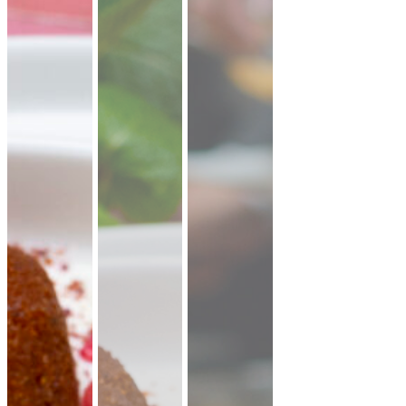
lauwarme Buffetplatten
auch mit heißen Gerichten
VORSCHLAG ANSEHEN
Alles
vegan
vegetarisch
Fleisch
Allergene hervorheben
Preisangaben in:
Brutto
Netto