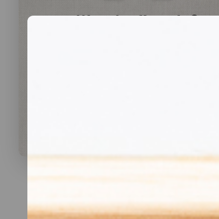
Was darf’s sein?
lauwarme Buffetplatten
auch mit heißen Gerichten
VORSCHLAG ANSEHEN
Alles
vegan
vegetarisch
Fleisch