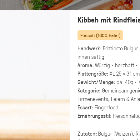
Kibbeh mit Rindflei
Fleisch (100% halal)
Handwerk:
Frittierte Bulgur
innen saftig
Aroma:
Würzig · herzhaft · 
Plattengröße:
XL 25 × 31 cm
Gewicht/Menge:
ca. 40g · 
Kategorie:
Gemeinsam genie
Firmenevents, Feiern & Anl
Essart:
Fingerfood
Ernährungsstil:
Fleischhaltig
Preisangaben in:
Allergene
Brutto
Netto
hervorheben
Zutaten:
Bulgur (Weizen), Ri