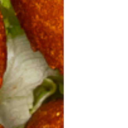
ab 32,40 €
für 20
Stück
(inkl. MwSt.)