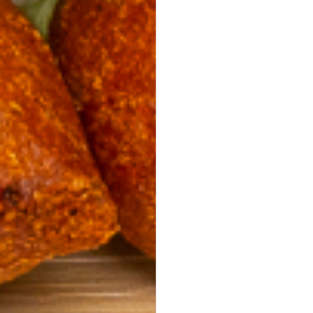
Asiatische Brokkoli Platte
vegan
gegrillter Brokkoli und Champignons in asiatischer
Marinade mit Sesam und Ingwer.
34,90 €
für 1
Platten
(inkl. MwSt.)