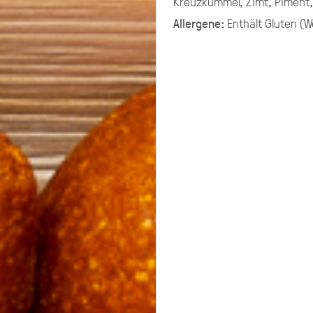
Kreuzkümmel, Zimt, Piment, 
G PLATTEN
Allergene:
Enthält
Gluten (W
ering selbst zusammenstellen.
chen ungefähr 10-11 XL-Platten.
g aus mehreren Platten Brot,
late, Fingerfood.