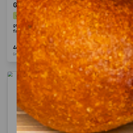
Gegrillte Halloumi Veggie (24 Stück)
vegetarisch
gegrillter Halloumi mit mediterranem Gemüse ·
fingerfood
44,90 €
(inkl. MwSt.)