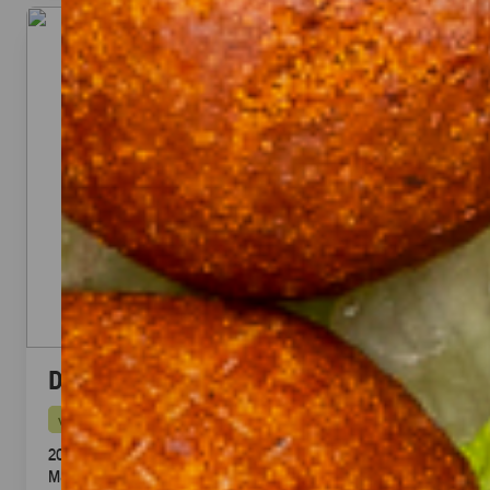
Dubai Halloumi Platte (20 Stück)
vegetarisch
20 knusprige Halloumi Sticks im Fadenteig mit Honig
Mascarpone Dip