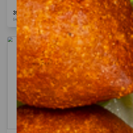
39,90 €
(inkl. MwSt.)