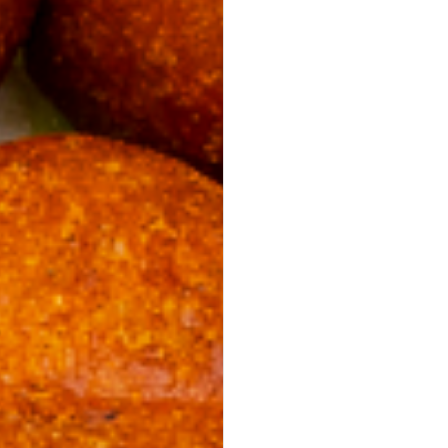
Mini Falafel Bites
vegan
100 % Kichererbsen, fein gewürzt, mit cremigem Tahini.
pflanzlich · ideal für Events & Buffets
19,90 €
für 1
Platten
(inkl. MwSt.)