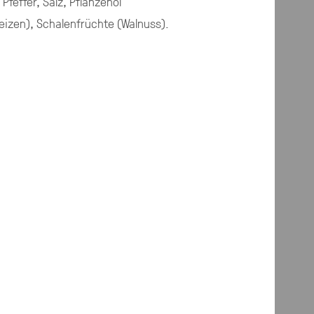
Pfeffer, Salz, Pflanzenöl
eizen), Schalenfrüchte (Walnuss)
.