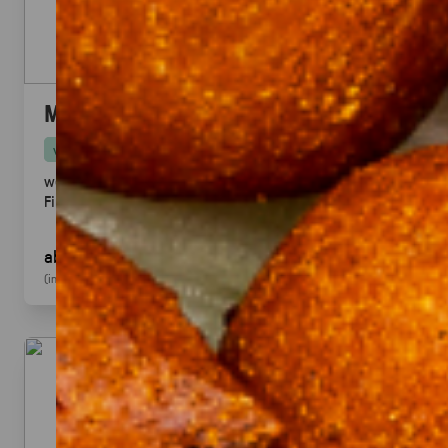
Mini Pitabrot
vegan
weicher Hefeteig · ideal zum füllen, dippen & teilen.
Fingerfood
· für Mezze & Buffets
ab 17,00 €
für 20
Stück
(inkl. MwSt.)