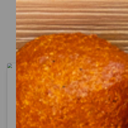
CATERIN
Hier kannst du dir dein Cat
Beispiel: bei 20 Personen rei
Denk an eine gute Mischun
Aufstriche, Sa