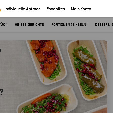
Individuelle Anfrage
Foodbikes
Mein Konto
TÜCK
HEISSE GERICHTE
PORTIONEN (EINZELN)
DESSERT, 
?
?