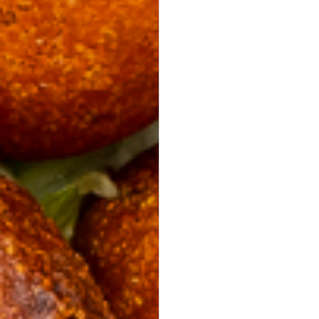
35er Falafel-Halloumi Mix
vegan
vegetarisch
Falafel und Halloumi mit zwei Soßen · kräftig,
handgemacht, zum teilen.
Fingerfood
· für Buffets &
Veranstaltungen
39,50 €
(inkl. MwSt.)