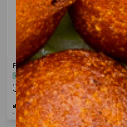
Falafel mit Tahini
vegan
knusprige Falafel aus Kichererbsen mit frischem
Koriander & Tahini.
Fingerfood
· ideal für Mezze &
Buffets
ab 25,00 €
für 20
Stück
(inkl. MwSt.)