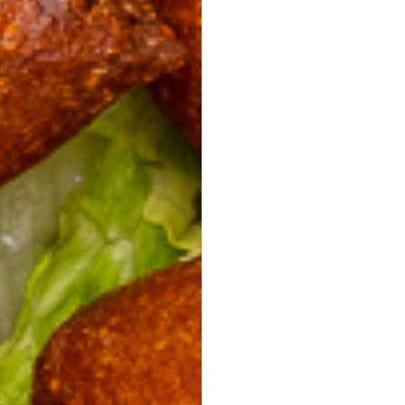
Halloumi Pesto Fries
vegetarisch
knusprige Halloumi Fries mit Basilikum Pesto ·
Fingerfood,
Mezze & Dips