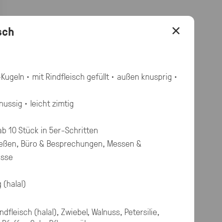
×
sch
-Kugeln · mit Rindfleisch gefüllt · außen knusprig ·
nussig · leicht zimtig
ab 10 Stück in 5er-Schritten
ßen, Büro & Besprechungen, Messen &
ässe
 (halal)
ndfleisch (halal), Zwiebel, Walnuss, Petersilie,