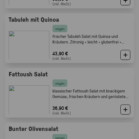
(inkl. MwSt.)
Tabuleh mit Quinoa
vegan
frischer Tabuleh Salat mit Quinoa und
Kräutern. Zitronig · leicht · glutenfrei ·
Gabelfood
43,90 €
(inkl. MwSt.)
Fattoush Salat
vegan
klassischer Fattoush Salat mit knackigem
Gemüse, frischen Kräutern und geröstetem
Fladenbrot. Frisch, zitronig und perfekt als
Mezze oder Buffet Beilage · Gabelfood
36,90 €
(inkl. MwSt.)
Bunter Olivensalat
vegan