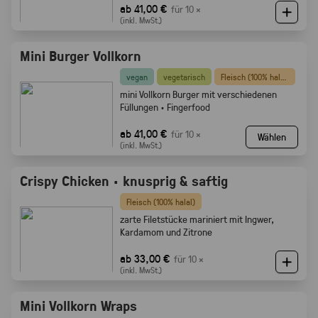
ab 41,00 €
für 10 ×
(inkl. MwSt.)
Mini Burger Vollkorn
vegan
vegetarisch
Fleisch (100% halal)
mini Vollkorn Burger mit verschiedenen
Füllungen · Fingerfood
ab 41,00 €
für 10 ×
Wählen
(inkl. MwSt.)
Crispy Chicken · knusprig & saftig
Fleisch (100% halal)
zarte Filetstücke mariniert mit Ingwer,
Kardamom und Zitrone
ab 33,00 €
für 10 ×
(inkl. MwSt.)
Mini Vollkorn Wraps