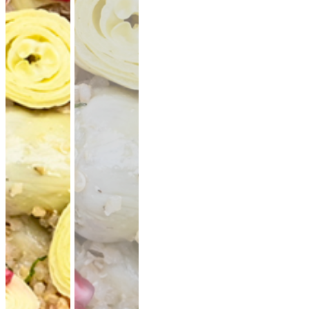
CATERING PLATTEN
Hier kannst du dir dein Catering selbst zusammenstellen.
Beispiel: bei 20 Personen reichen ungefähr 10-11 XL-Platten.
Denk an eine gute Mischung aus mehreren Platten Brot,
Aufstriche, Salate, Fingerfood.
Mini Pitabrot
vegan
weicher Hefeteig · ideal zum füllen, dippen
& teilen.
Fingerfood
· für Mezze & Buffets
ab 17,00 €
für 20 ×
(inkl. MwSt.)
Mini Falafel Bites
vegan
100 % Kichererbsen, fein gewürzt, mit
cremigem Tahini.
pflanzlich · ideal für
Events & Buffets