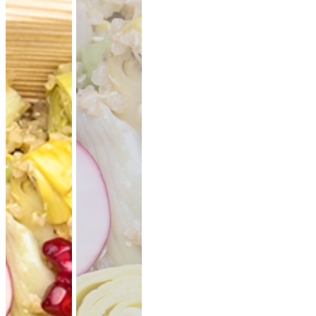
lauwarme Buffetplatten
auch mit heißen Gerichten
VORSCHLAG ANSEHEN
Alles
vegan
vegetarisch
Fleisch
Allergene hervorheben
Preisangaben in:
Brutto
Netto