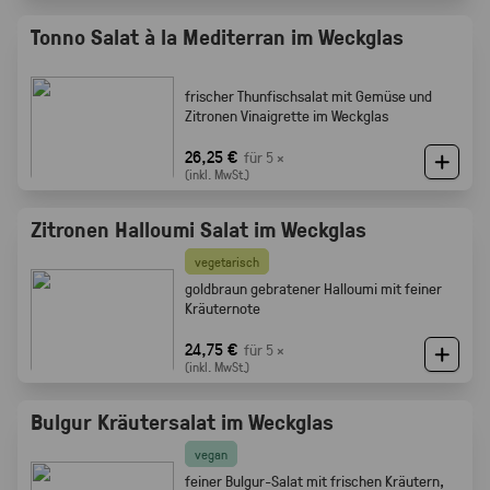
Tonno Salat à la Mediterran im Weckglas
frischer Thunfischsalat mit Gemüse und
Zitronen Vinaigrette im Weckglas
26,25 €
für 5 ×
(inkl. MwSt.)
Zitronen Halloumi Salat im Weckglas
vegetarisch
goldbraun gebratener Halloumi mit feiner
Kräuternote
24,75 €
für 5 ×
(inkl. MwSt.)
Bulgur Kräutersalat im Weckglas
vegan
feiner Bulgur-Salat mit frischen Kräutern,