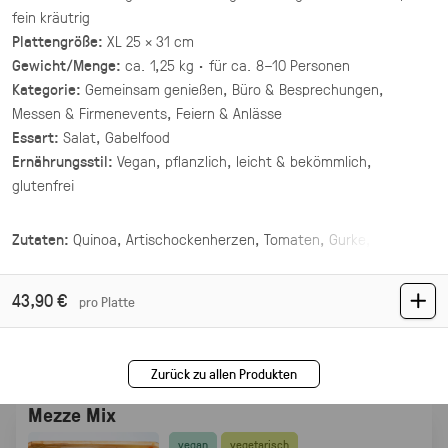
(inkl. MwSt.)
fein kräutrig
Plattengröße:
XL 25 × 31 cm
Asiatische Brokkoli Platte
Gewicht/Menge:
ca. 1,25 kg · für ca. 8–10 Personen
Kategorie:
Gemeinsam genießen, Büro & Besprechungen,
vegan
Messen & Firmenevents, Feiern & Anlässe
gegrillter Brokkoli und Champignons in
asiatischer Marinade mit Sesam und Ingwer.
Essart:
Salat, Gabelfood
Ernährungsstil:
Vegan, pflanzlich, leicht & bekömmlich,
34,90 €
für 1 ×
glutenfrei
(inkl. MwSt.)
Mezze Mix Deluxe
Zutaten:
Quinoa, Artischockenherzen, Tomaten, Gurke,
Granatapfelkerne, Petersilie, Olivenöl, Zitronensaft, Salz, Pfeffer
vegan
vier Hummus Variationen mit Toppings ·
43,90 €
pro Platte
Mezze & Dip
44,00 €
(inkl. MwSt.)
Zurück zu allen Produkten
Mezze Mix
vegan
vegetarisch