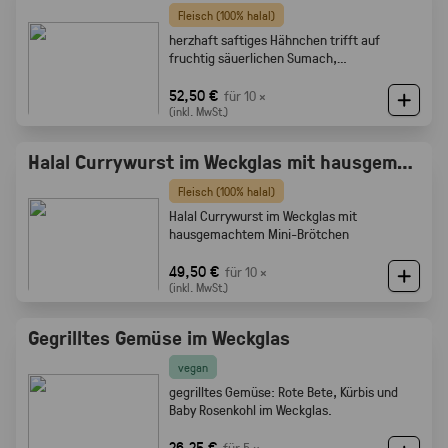
Fleisch (100% halal)
herzhaft saftiges Hähnchen trifft auf
fruchtig säuerlichen Sumach,
karamellisierten Zwiebeln und feine
Röstaromen vom knusprigen Brot
52,50 €
für 10 ×
(inkl. MwSt.)
Halal Currywurst im Weckglas mit hausgemachtem Mini-Brötchen
Fleisch (100% halal)
Halal Currywurst im Weckglas mit
hausgemachtem Mini-Brötchen
49,50 €
für 10 ×
(inkl. MwSt.)
Gegrilltes Gemüse im Weckglas
vegan
gegrilltes Gemüse: Rote Bete, Kürbis und
Baby Rosenkohl im Weckglas.
26,25 €
für 5 ×