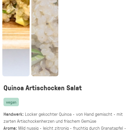
vegetarisch
20 knusprige Halloumi Sticks im Fadenteig
mit Honig Mascarpone Dip
39,90 €
(inkl. MwSt.)
Halloumi Pesto Fries
vegetarisch
knusprige Halloumi Fries mit Basilikum Pesto
·
Fingerfood,
Mezze & Dips
ab 32,40 €
für 20 ×
(inkl. MwSt.)
Quinoa Artischocken Salat
Gegrillte Halloumi Veggie (24 Stück)
vegan
vegetarisch
gegrillter Halloumi mit mediterranem
Handwerk:
Locker gekochter Quinoa · von Hand gemischt · mit
Gemüse · fingerfood
zarten Artischockenherzen und frischem Gemüse
Aroma:
Mild nussig · leicht zitronig · fruchtig durch Granatapfel ·
44,90 €