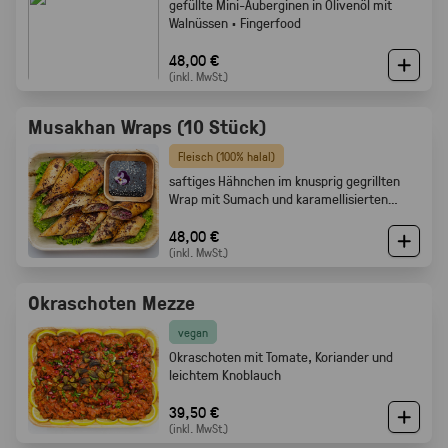
gefüllte Mini-Auberginen in Olivenöl mit
Walnüssen · Fingerfood
48,00 €
(inkl. MwSt.)
Musakhan Wraps (10 Stück)
Fleisch (100% halal)
saftiges Hähnchen im knusprig gegrillten
Wrap mit Sumach und karamellisierten
Zwiebeln
48,00 €
(inkl. MwSt.)
Okraschoten Mezze
vegan
Okraschoten mit Tomate, Koriander und
leichtem Knoblauch
39,50 €
(inkl. MwSt.)