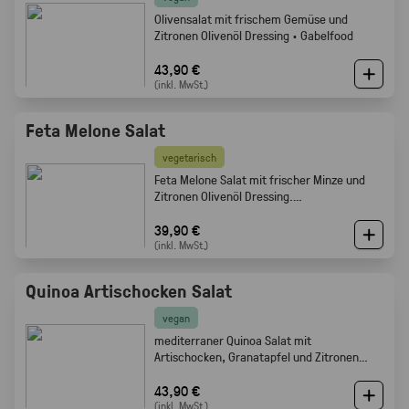
Olivensalat mit frischem Gemüse und
Zitronen Olivenöl Dressing · Gabelfood
43,90 €
(inkl. MwSt.)
Feta Melone Salat
vegetarisch
Feta Melone Salat mit frischer Minze und
Zitronen Olivenöl Dressing.
Sommerlich, fruchtig und perfekt als Buffet
Beilage · Gabelfood
39,90 €
(inkl. MwSt.)
Quinoa Artischocken Salat
vegan
mediterraner Quinoa Salat mit
Artischocken, Granatapfel und Zitronen
Olivenöl Dressing · Frisch · leicht ·
Gabelfood
43,90 €
(inkl. MwSt.)