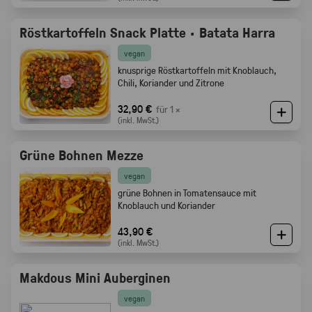
Röstkartoffeln Snack Platte · Batata Harra
vegan
knusprige Röstkartoffeln mit Knoblauch,
Chili, Koriander und Zitrone
32,90 €
für 1 ×
(inkl. MwSt.)
Grüne Bohnen Mezze
vegan
grüne Bohnen in Tomatensauce mit
Knoblauch und Koriander
43,90 €
(inkl. MwSt.)
Makdous Mini Auberginen
vegan