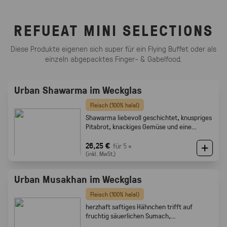
REFUEAT MINI SELECTIONS
Diese Produkte eigenen sich super für ein Flying Buffet oder als
einzeln abgepacktes Finger- & Gabelfood.
Urban Shawarma im Weckglas
Fleisch (100% halal)
Shawarma liebevoll geschichtet, knuspriges
Pitabrot, knackiges Gemüse und eine
cremige Tahini-Sauce
26,25 €
für 5 ×
(inkl. MwSt.)
Urban Musakhan im Weckglas
Fleisch (100% halal)
herzhaft saftiges Hähnchen trifft auf
fruchtig säuerlichen Sumach,
karamellisierten Zwiebeln und feine