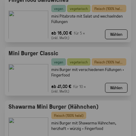
vegan
vegetarisch
Fleisch (100% halal)
mini Pitabrote mit Salat und wechselnden
Füllungen
ab 16,00 €
für 5 ×
Wählen
(inkl. MwSt.)
Mini Burger Classic
vegan
vegetarisch
Fleisch (100% halal)
mini Burger mit verschiedenen Füllungen ·
Fingerfood
ab 41,00 €
für 10 ×
Wählen
(inkl. MwSt.)
Shawarma Mini Burger (Hähnchen)
Fleisch (100% halal)
mini Burger mit Shawarma Hähnchen,
herzhaft · würzig · Fingerfood