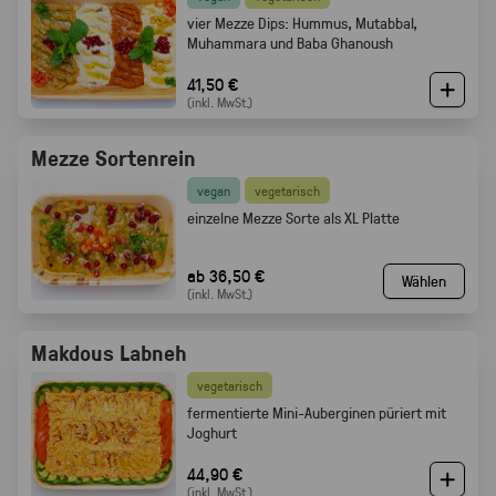
vier Mezze Dips: Hummus, Mutabbal,
Muhammara und Baba Ghanoush
41,50 €
(inkl. MwSt.)
Mezze Sortenrein
vegan
vegetarisch
einzelne Mezze Sorte als XL Platte
ab 36,50 €
Wählen
(inkl. MwSt.)
Makdous Labneh
vegetarisch
f
ermentierte Mini-Auberginen püriert mit
Joghurt
44,90 €
(inkl. MwSt.)