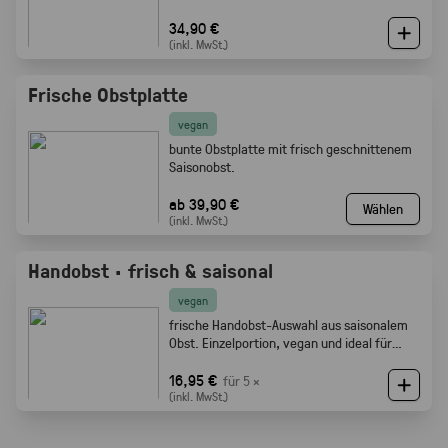
34,90 €
(inkl. MwSt.)
Frische Obstplatte
vegan
bunte Obstplatte mit frisch geschnittenem
Saisonobst.
ab 39,90 €
Wählen
(inkl. MwSt.)
Handobst · frisch & saisonal
vegan
frische Handobst-Auswahl aus saisonalem
Obst. Einzelportion, vegan und ideal für
Meetings, Pausen und Events.
16,95 €
für 5 ×
(inkl. MwSt.)