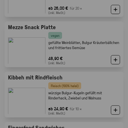
ab 26,00 €
für 20 ×
(inkl. MwSt.)
Mezze Snack Platte
vegan
gefüllte Weinblätter, Bulgur Kräuterbällchen
und frittiertes Gemüse
48,90 €
(inkl. MwSt.)
Kibbeh mit Rindfleisch
Fleisch (100% halal)
würzige Bulgur-Kugeln gefüllt mit
Rinderhack, Zwiebel und Walnuss
ab 24,90 €
für 10 ×
(inkl. MwSt.)
Fingerfood Sandwiches