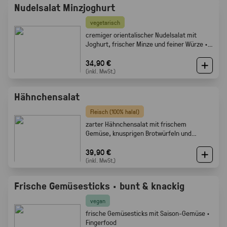
Nudelsalat Minzjoghurt
vegetarisch
cremiger orientalischer Nudelsalat mit
Joghurt, frischer Minze und feiner Würze ·
Gabelfood
34,90 €
(inkl. MwSt.)
Hähnchensalat
Fleisch (100% halal)
zarter Hähnchensalat mit frischem
Gemüse, knusprigen Brotwürfeln und
cremigem Dressing · Gabelfood
39,90 €
(inkl. MwSt.)
Frische Gemüsesticks · bunt & knackig
vegan
frische Gemüsesticks mit Saison-Gemüse ·
Fingerfood