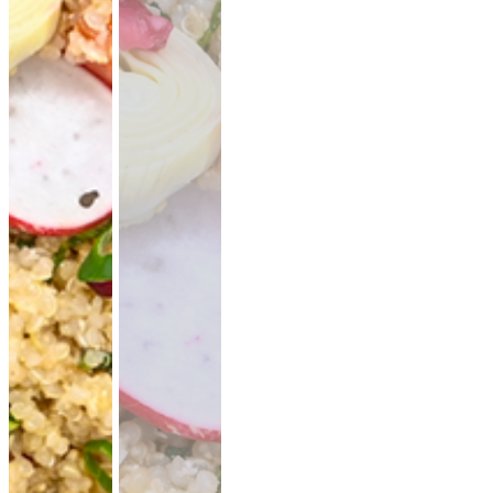
19,90 €
für 1 ×
(inkl. MwSt.)
Falafel mit Tahini
vegan
knusprige Falafel aus Kichererbsen mit
frischem Koriander & Tahini.
Fingerfood
·
ideal für Mezze & Buffets
ab 25,00 €
für 20 ×
(inkl. MwSt.)
35er Falafel-Halloumi Mix
vegan
vegetarisch
Falafel und Halloumi mit zwei Soßen ·
kräftig, handgemacht, zum teilen.
Fingerfood
· für Buffets & Veranstaltungen
39,50 €
(inkl. MwSt.)
Dubai Halloumi Platte (20 Stück)