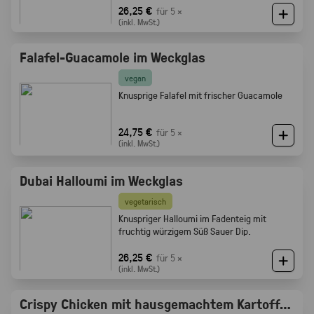
Röstaromen vom knusprigen Brot
26,25 €
für 5 ×
(inkl. MwSt.)
Falafel-Guacamole im Weckglas
vegan
Knusprige Falafel mit frischer Guacamole
24,75 €
für 5 ×
(inkl. MwSt.)
Dubai Halloumi im Weckglas
vegetarisch
Knuspriger Halloumi im Fadenteig mit
fruchtig würzigem Süß Sauer Dip.
26,25 €
für 5 ×
(inkl. MwSt.)
Crispy Chicken mit hausgemachtem Kartoffelsalat