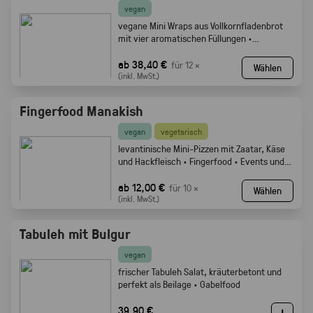
vegan
vegane Mini Wraps aus Vollkornfladenbrot
mit vier aromatischen Füllungen ·
Fingerfood
ab 38,40 €
für 12 ×
Wählen
(inkl. MwSt.)
Fingerfood Manakish
vegan
vegetarisch
levantinische Mini-Pizzen mit Zaatar, Käse
und Hackfleisch · Fingerfood · Events und
Buffets.
ab 12,00 €
für 10 ×
Wählen
(inkl. MwSt.)
Tabuleh mit Bulgur
vegan
frischer Tabuleh Salat, kräuterbetont und
perfekt als Beilage · Gabelfood
39,90 €