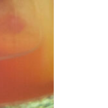
ab 32,40 €
für 20
Stück
(inkl. MwSt.)