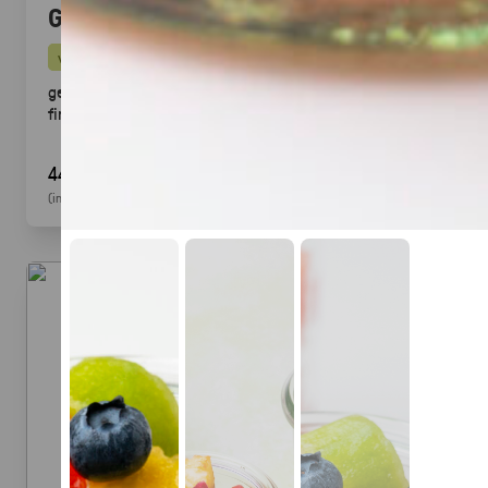
Gegrillte Halloumi Veggie (24 Stück)
vegetarisch
gegrillter Halloumi mit mediterranem Gemüse ·
fingerfood
44,90 €
(inkl. MwSt.)