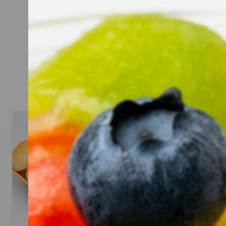
CATERIN
Hier kannst du dir dein Cat
Beispiel: bei 20 Personen rei
Denk an eine gute Mischun
Aufstriche, Sa