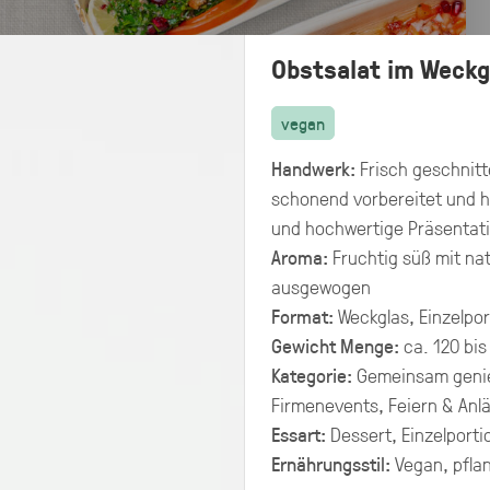
Obstsalat im Weckg
vegan
Handwerk:
Frisch geschnitt
schonend vorbereitet und h
und hochwertige Präsentati
Aroma:
Fruchtig süß mit nat
ausgewogen
Format:
Weckglas, Einzelpor
Gewicht Menge:
ca. 120 bis
Kategorie:
Gemeinsam geni
Firmenevents, Feiern & Anl
Preisangaben in:
Essart:
Dessert, Einzelporti
Allergene
Brutto
Netto
hervorheben
Ernährungsstil:
Vegan, pflan