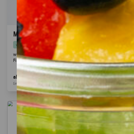
Mini Pitabrot
vegan
weicher Hefeteig · ideal zum füllen, dippen & teilen.
Fingerfood
· für Mezze & Buffets
ab 17,00 €
für 20
Stück
(inkl. MwSt.)