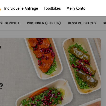
Individuelle Anfrage
Foodbikes
Mein Konto
SE GERICHTE
PORTIONEN (EINZELN)
DESSERT, SNACKS
G
?
?