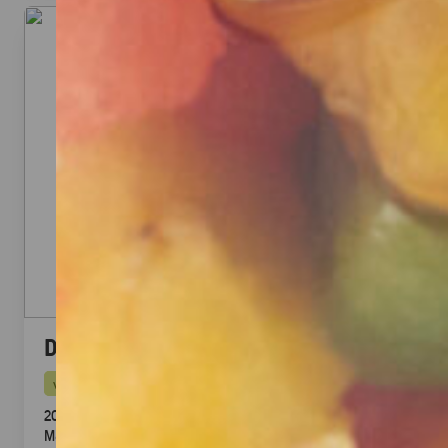
Dubai Halloumi Platte (20 Stück)
vegetarisch
20 knusprige Halloumi Sticks im Fadenteig mit Honig
Mascarpone Dip