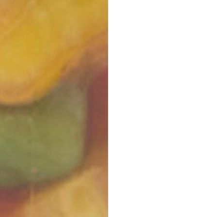
Halloumi Pesto Fries
vegetarisch
knusprige Halloumi Fries mit Basilikum Pesto ·
Fingerfood,
Mezze & Dips