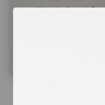
Was darf’s sein?
lauwarme Buffetplatten
auch mit heißen Gerichten
VORSCHLAG ANSEHEN
Alles
vegan
vegetarisch
Fleisch