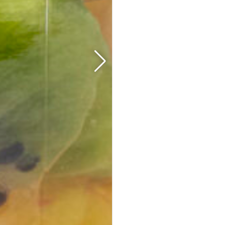
35er Falafel-Halloumi Mix
vegan
vegetarisch
Falafel und Halloumi mit zwei Soßen · kräftig,
handgemacht, zum teilen.
Fingerfood
· für Buffets &
Veranstaltungen
39,50 €
(inkl. MwSt.)