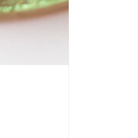
Asiatische Brokkoli Platte
vegan
gegrillter Brokkoli und Champignons in asiatischer
Marinade mit Sesam und Ingwer.
34,90 €
für 1
Platten
(inkl. MwSt.)