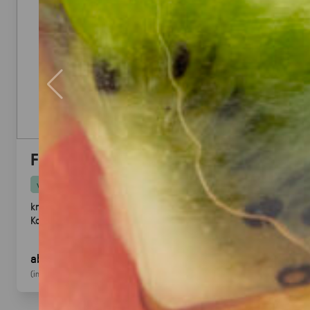
Falafel mit Tahini
vegan
knusprige Falafel aus Kichererbsen mit frischem
Koriander & Tahini.
Fingerfood
· ideal für Mezze &
Buffets
ab 25,00 €
für 20
Stück
(inkl. MwSt.)