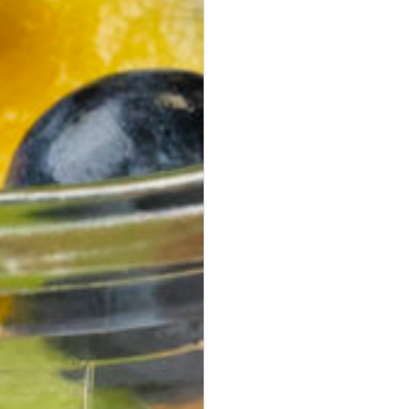
Mini Falafel Bites
vegan
100 % Kichererbsen, fein gewürzt, mit cremigem Tahini.
pflanzlich · ideal für Events & Buffets
19,90 €
für 1
Platten
(inkl. MwSt.)