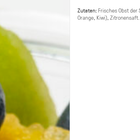
G PLATTEN
Zutaten:
Frisches Obst der 
Orange, Kiwi), Zitronensaft.
ering selbst zusammenstellen.
chen ungefähr 10-11 XL-Platten.
g aus mehreren Platten Brot,
late, Fingerfood.