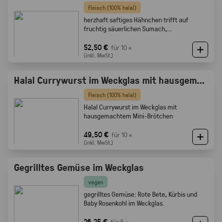
Fleisch (100% halal)
herzhaft saftiges Hähnchen trifft auf
fruchtig säuerlichen Sumach,
karamellisierten Zwiebeln und feine
Röstaromen vom knusprigen Brot
52,50 €
für 10 ×
(inkl. MwSt.)
Halal Currywurst im Weckglas mit hausgemachtem Mini-Brötchen
Fleisch (100% halal)
Halal Currywurst im Weckglas mit
hausgemachtem Mini-Brötchen
49,50 €
für 10 ×
(inkl. MwSt.)
Gegrilltes Gemüse im Weckglas
vegan
gegrilltes Gemüse: Rote Bete, Kürbis und
Baby Rosenkohl im Weckglas.
26,25 €
für 5 ×