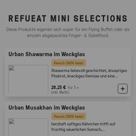
REFUEAT MINI SELECTIONS
Diese Produkte eigenen sich super für ein Flying Buffet oder als
einzeln abgepacktes Finger- & Gabelfood.
Urban Shawarma im Weckglas
Fleisch (100% halal)
Shawarma liebevoll geschichtet, knuspriges
Pitabrot, knackiges Gemüse und eine
cremige Tahini-Sauce
26,25 €
für 5 ×
(inkl. MwSt.)
Urban Musakhan im Weckglas
Fleisch (100% halal)
herzhaft saftiges Hähnchen trifft auf
fruchtig säuerlichen Sumach,
karamellisierten Zwiebeln und feine