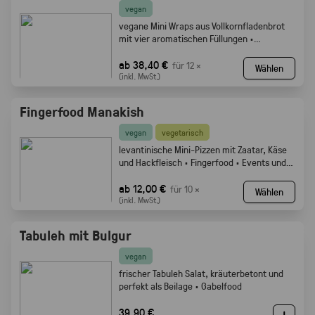
vegan
vegane Mini Wraps aus Vollkornfladenbrot
mit vier aromatischen Füllungen ·
Fingerfood
ab 38,40 €
für 12 ×
Wählen
(inkl. MwSt.)
Fingerfood Manakish
vegan
vegetarisch
levantinische Mini-Pizzen mit Zaatar, Käse
und Hackfleisch · Fingerfood · Events und
Buffets.
ab 12,00 €
für 10 ×
Wählen
(inkl. MwSt.)
Tabuleh mit Bulgur
vegan
frischer Tabuleh Salat, kräuterbetont und
perfekt als Beilage · Gabelfood
39,90 €