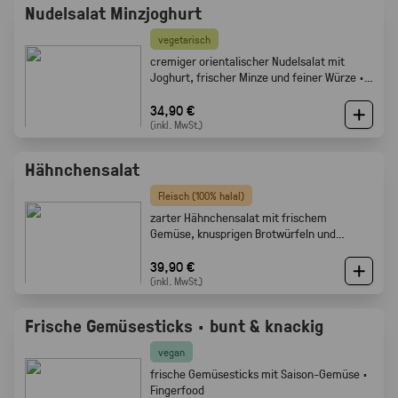
Nudelsalat Minzjoghurt
vegetarisch
cremiger orientalischer Nudelsalat mit
Joghurt, frischer Minze und feiner Würze ·
Gabelfood
34,90 €
(inkl. MwSt.)
Hähnchensalat
Fleisch (100% halal)
zarter Hähnchensalat mit frischem
Gemüse, knusprigen Brotwürfeln und
cremigem Dressing · Gabelfood
39,90 €
(inkl. MwSt.)
Frische Gemüsesticks · bunt & knackig
vegan
frische Gemüsesticks mit Saison-Gemüse ·
Fingerfood