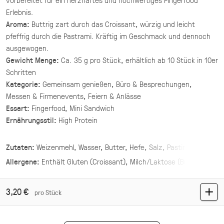
(inkl. MwSt.)
Erlebnis.
Aroma:
Buttrig zart durch das Croissant, würzig und leicht
Asiatische Brokkoli Platte
pfeffrig durch die Pastrami. Kräftig im Geschmack und dennoch
vegan
ausgewogen.
gegrillter Brokkoli und Champignons in
Gewicht Menge:
Ca. 35 g pro Stück, erhältlich ab 10 Stück in 10er
asiatischer Marinade mit Sesam und Ingwer.
Schritten
Kategorie:
Gemeinsam genießen, Büro & Besprechungen,
34,90 €
für 1 ×
(inkl. MwSt.)
Messen & Firmenevents, Feiern & Anlässe
Essart:
Fingerfood, Mini Sandwich
Mezze Mix Deluxe
Ernährungsstil:
High Protein
vegan
Zutaten:
Weizenmehl, Wasser, Butter, Hefe, Salz, Pastirma
vier Hummus Variationen mit Toppings ·
Mezze & Dip
Allergene:
Enthält
Gluten (Croissant), Milch/Laktose (Butter)
.
44,00 €
(inkl. MwSt.)
3,20 €
pro Stück
Mezze Mix
vegan
vegetarisch