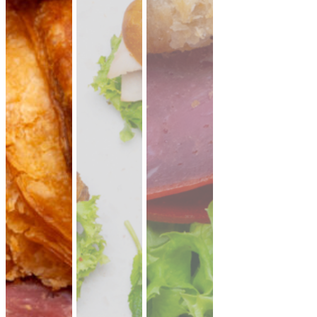
CATERING PLATTEN
Hier kannst du dir dein Catering selbst zusammenstellen.
Beispiel: bei 20 Personen reichen ungefähr 10-11 XL-Platten.
Denk an eine gute Mischung aus mehreren Platten Brot,
Aufstriche, Salate, Fingerfood.
Mini Pitabrot
vegan
weicher Hefeteig · ideal zum füllen, dippen
& teilen.
Fingerfood
· für Mezze & Buffets
ab 17,00 €
für 20 ×
(inkl. MwSt.)
Mini Falafel Bites
vegan
100 % Kichererbsen, fein gewürzt, mit
cremigem Tahini.
pflanzlich · ideal für
Events & Buffets