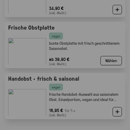
34,90 €
(inkl. MwSt.)
Frische Obstplatte
vegan
bunte Obstplatte mit frisch geschnittenem
Saisonobst.
ab 39,90 €
Wählen
(inkl. MwSt.)
Handobst · frisch & saisonal
vegan
frische Handobst-Auswahl aus saisonalem
Obst. Einzelportion, vegan und ideal für
Meetings, Pausen und Events.
16,95 €
für 5 ×
(inkl. MwSt.)