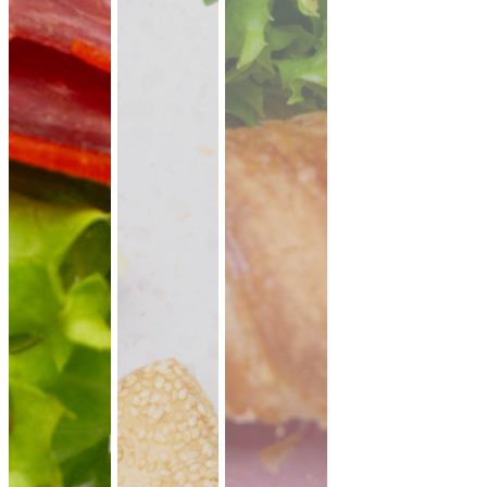
19,90 €
für 1 ×
(inkl. MwSt.)
Falafel mit Tahini
vegan
knusprige Falafel aus Kichererbsen mit
frischem Koriander & Tahini.
Fingerfood
·
ideal für Mezze & Buffets
ab 25,00 €
für 20 ×
(inkl. MwSt.)
35er Falafel-Halloumi Mix
vegan
vegetarisch
Falafel und Halloumi mit zwei Soßen ·
kräftig, handgemacht, zum teilen.
Fingerfood
· für Buffets & Veranstaltungen
39,50 €
(inkl. MwSt.)
Dubai Halloumi Platte (20 Stück)