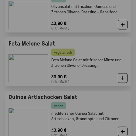
Olivensalat mit frischem Gemüse und
Zitronen Olivenöl Dressing · Gabelfood
43,90 €
(inkl. MwSt.)
Feta Melone Salat
vegetarisch
Feta Melone Salat mit frischer Minze und
Zitronen Olivenöl Dressing.
Sommerlich, fruchtig und perfekt als Buffet
Beilage · Gabelfood
39,90 €
(inkl. MwSt.)
Quinoa Artischocken Salat
vegan
mediterraner Quinoa Salat mit
Artischocken, Granatapfel und Zitronen
Olivenöl Dressing · Frisch · leicht ·
Gabelfood
43,90 €
(inkl. MwSt.)