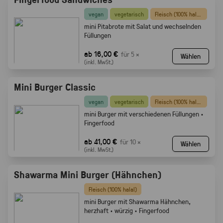
vegan
vegetarisch
Fleisch (100% halal)
mini Pitabrote mit Salat und wechselnden
Füllungen
ab 16,00 €
für 5 ×
Wählen
(inkl. MwSt.)
Mini Burger Classic
vegan
vegetarisch
Fleisch (100% halal)
mini Burger mit verschiedenen Füllungen ·
Fingerfood
ab 41,00 €
für 10 ×
Wählen
(inkl. MwSt.)
Shawarma Mini Burger (Hähnchen)
Fleisch (100% halal)
mini Burger mit Shawarma Hähnchen,
herzhaft · würzig · Fingerfood