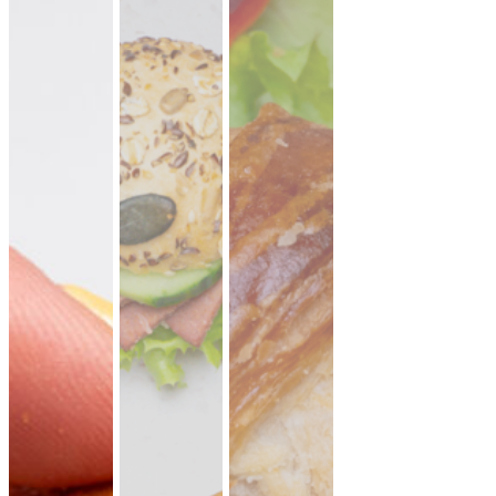
lauwarme Buffetplatten
auch mit heißen Gerichten
VORSCHLAG ANSEHEN
Alles
vegan
vegetarisch
Fleisch
Allergene hervorheben
Preisangaben in:
Brutto
Netto