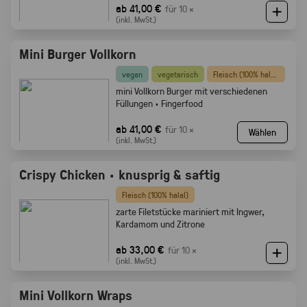
ab 41,00 €
für 10 ×
(inkl. MwSt.)
Mini Burger Vollkorn
vegan
vegetarisch
Fleisch (100% halal)
mini Vollkorn Burger mit verschiedenen
Füllungen · Fingerfood
ab 41,00 €
für 10 ×
Wählen
(inkl. MwSt.)
Crispy Chicken · knusprig & saftig
Fleisch (100% halal)
zarte Filetstücke mariniert mit Ingwer,
Kardamom und Zitrone
ab 33,00 €
für 10 ×
(inkl. MwSt.)
Mini Vollkorn Wraps