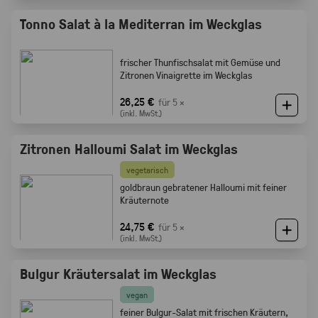
Tonno Salat à la Mediterran im Weckglas
frischer Thunfischsalat mit Gemüse und
Zitronen Vinaigrette im Weckglas
26,25 €
für 5 ×
(inkl. MwSt.)
Zitronen Halloumi Salat im Weckglas
vegetarisch
goldbraun gebratener Halloumi mit feiner
Kräuternote
24,75 €
für 5 ×
(inkl. MwSt.)
Bulgur Kräutersalat im Weckglas
vegan
feiner Bulgur-Salat mit frischen Kräutern,