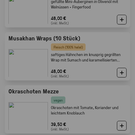
gefüllte Mini-Auberginen in Olivenöl mit
Walnüssen · Fingerfood
48,00 €
(inkl. MwSt.)
Musakhan Wraps (10 Stück)
Fleisch (100% halal)
saftiges Hähnchen im knusprig gegrillten
Wrap mit Sumach und karamellisierten
Zwiebeln
48,00 €
(inkl. MwSt.)
Okraschoten Mezze
vegan
Okraschoten mit Tomate, Koriander und
leichtem Knoblauch
39,50 €
(inkl. MwSt.)