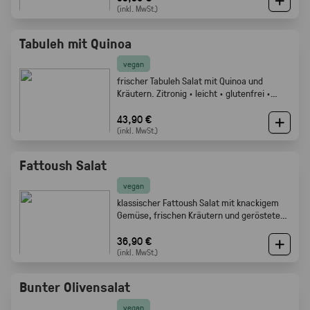
(inkl. MwSt.)
Tabuleh mit Quinoa
vegan
frischer Tabuleh Salat mit Quinoa und
Kräutern. Zitronig · leicht · glutenfrei ·
Gabelfood
43,90 €
(inkl. MwSt.)
Fattoush Salat
vegan
klassischer Fattoush Salat mit knackigem
Gemüse, frischen Kräutern und geröstetem
Fladenbrot. Frisch, zitronig und perfekt als
Mezze oder Buffet Beilage · Gabelfood
36,90 €
(inkl. MwSt.)
Bunter Olivensalat
vegan