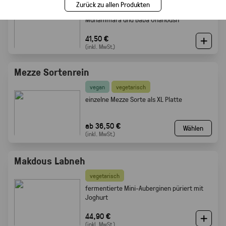
Zurück zu allen Produkten
vier Mezze Dips: Hummus, Mutabbal,
Muhammara und Baba Ghanoush
41,50 €
(inkl. MwSt.)
Mezze Sortenrein
vegan
vegetarisch
einzelne Mezze Sorte als XL Platte
ab 36,50 €
Wählen
(inkl. MwSt.)
Makdous Labneh
vegetarisch
f
ermentierte Mini-Auberginen püriert mit
Joghurt
44,90 €
(inkl. MwSt.)