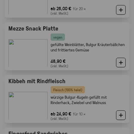
ab 26,00 €
für 20 ×
(inkl. MwSt.)
Mezze Snack Platte
vegan
gefüllte Weinblätter, Bulgur Kräuterbällchen
und frittiertes Gemüse
48,90 €
(inkl. MwSt.)
Kibbeh mit Rindfleisch
Fleisch (100% halal)
würzige Bulgur-Kugeln gefüllt mit
Rinderhack, Zwiebel und Walnuss
ab 24,90 €
für 10 ×
(inkl. MwSt.)
Fingerfood Sandwiches