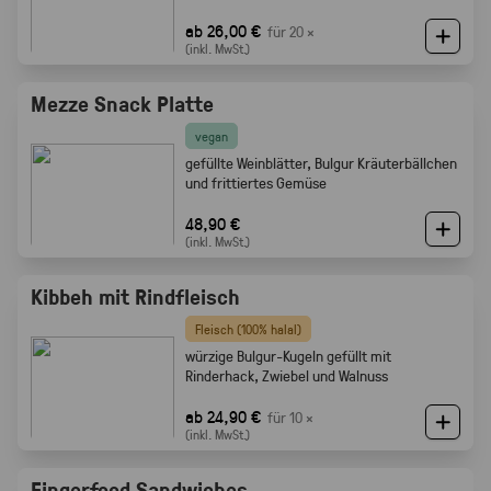
ab 26,00 €
für 20 ×
(inkl. MwSt.)
Mezze Snack Platte
vegan
gefüllte Weinblätter, Bulgur Kräuterbällchen
und frittiertes Gemüse
48,90 €
(inkl. MwSt.)
Kibbeh mit Rindfleisch
Fleisch (100% halal)
würzige Bulgur-Kugeln gefüllt mit
Rinderhack, Zwiebel und Walnuss
ab 24,90 €
für 10 ×
(inkl. MwSt.)
Fingerfood Sandwiches