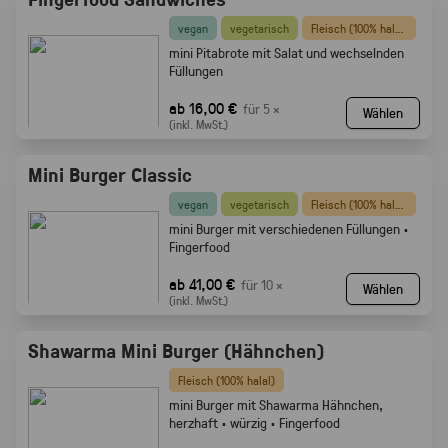
vegan
vegetarisch
Fleisch (100% halal)
mini Pitabrote mit Salat und wechselnden
Füllungen
ab 16,00 €
für 5 ×
Wählen
(inkl. MwSt.)
Mini Burger Classic
vegan
vegetarisch
Fleisch (100% halal)
mini Burger mit verschiedenen Füllungen ·
Fingerfood
ab 41,00 €
für 10 ×
Wählen
(inkl. MwSt.)
Shawarma Mini Burger (Hähnchen)
Fleisch (100% halal)
mini Burger mit Shawarma Hähnchen,
herzhaft · würzig · Fingerfood