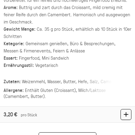
(inkl. MwSt.)
Aroma:
Buttrig und zart durch das Croissant, mild cremig mit
feiner Reife durch den Camembert. Harmonisch und ausgewogen
Asiatische Brokkoli Platte
im Geschmack.
vegan
Gewicht Menge:
Ca. 35 g pro Stück, erhältlich ab 10 Stück in 10er
gegrillter Brokkoli und Champignons in
Schritten
asiatischer Marinade mit Sesam und Ingwer.
Kategorie:
Gemeinsam genießen, Büro & Besprechungen,
Messen & Firmenevents, Feiern & Anlässe
34,90 €
für 1 ×
(inkl. MwSt.)
Essart:
Fingerfood, Mini Sandwich
Ernährungsstil:
Vegetarisch
Mezze Mix Deluxe
Zutaten:
Weizenmehl, Wasser, Butter, Hefe, Salz, Camembert
vegan
vier Hummus Variationen mit Toppings ·
Allergene:
Enthält
Gluten (Croissant), Milch/Laktose
Mezze & Dip
(Camembert, Butter)
.
44,00 €
(inkl. MwSt.)
3,20 €
pro Stück
Mezze Mix
vegan
vegetarisch