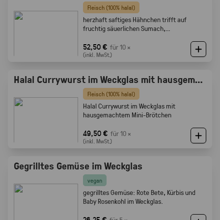
Fleisch (100% halal)
herzhaft saftiges Hähnchen trifft auf
fruchtig säuerlichen Sumach,
karamellisierten Zwiebeln und feine
Röstaromen vom knusprigen Brot
52,50 €
für 10 ×
(inkl. MwSt.)
Halal Currywurst im Weckglas mit hausgemachtem Mini-Brötchen
Fleisch (100% halal)
Halal Currywurst im Weckglas mit
hausgemachtem Mini-Brötchen
49,50 €
für 10 ×
(inkl. MwSt.)
Gegrilltes Gemüse im Weckglas
vegan
gegrilltes Gemüse: Rote Bete, Kürbis und
Baby Rosenkohl im Weckglas.
26,25 €
für 5 ×