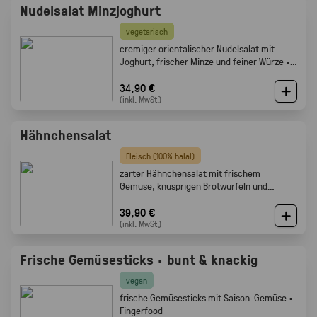
Nudelsalat Minzjoghurt
vegetarisch
cremiger orientalischer Nudelsalat mit
Joghurt, frischer Minze und feiner Würze ·
Gabelfood
34,90 €
(inkl. MwSt.)
Hähnchensalat
Fleisch (100% halal)
zarter Hähnchensalat mit frischem
Gemüse, knusprigen Brotwürfeln und
cremigem Dressing · Gabelfood
39,90 €
(inkl. MwSt.)
Frische Gemüsesticks · bunt & knackig
vegan
frische Gemüsesticks mit Saison-Gemüse ·
Fingerfood