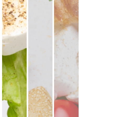
19,90 €
für 1 ×
(inkl. MwSt.)
Falafel mit Tahini
vegan
knusprige Falafel aus Kichererbsen mit
frischem Koriander & Tahini.
Fingerfood
·
ideal für Mezze & Buffets
ab 25,00 €
für 20 ×
(inkl. MwSt.)
35er Falafel-Halloumi Mix
vegan
vegetarisch
Falafel und Halloumi mit zwei Soßen ·
kräftig, handgemacht, zum teilen.
Fingerfood
· für Buffets & Veranstaltungen
39,50 €
(inkl. MwSt.)
Dubai Halloumi Platte (20 Stück)