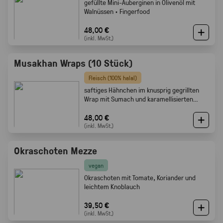
gefüllte Mini-Auberginen in Olivenöl mit
Walnüssen · Fingerfood
48,00 €
(inkl. MwSt.)
Musakhan Wraps (10 Stück)
Fleisch (100% halal)
saftiges Hähnchen im knusprig gegrillten
Wrap mit Sumach und karamellisierten
Zwiebeln
48,00 €
(inkl. MwSt.)
Okraschoten Mezze
vegan
Okraschoten mit Tomate, Koriander und
leichtem Knoblauch
39,50 €
(inkl. MwSt.)