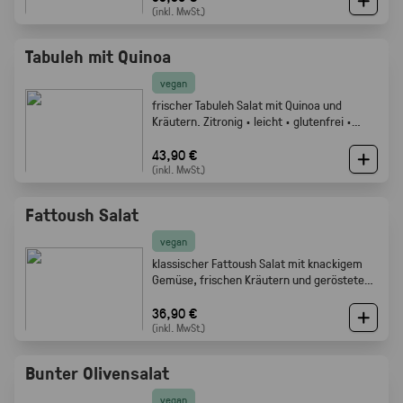
(inkl. MwSt.)
Tabuleh mit Quinoa
vegan
frischer Tabuleh Salat mit Quinoa und
Kräutern. Zitronig · leicht · glutenfrei ·
Gabelfood
43,90 €
(inkl. MwSt.)
Fattoush Salat
vegan
klassischer Fattoush Salat mit knackigem
Gemüse, frischen Kräutern und geröstetem
Fladenbrot. Frisch, zitronig und perfekt als
Mezze oder Buffet Beilage · Gabelfood
36,90 €
(inkl. MwSt.)
Bunter Olivensalat
vegan