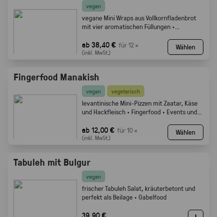
vegan
vegane Mini Wraps aus Vollkornfladenbrot
mit vier aromatischen Füllungen ·
Fingerfood
ab 38,40 €
für 12 ×
Wählen
(inkl. MwSt.)
Fingerfood Manakish
vegan
vegetarisch
levantinische Mini-Pizzen mit Zaatar, Käse
und Hackfleisch · Fingerfood · Events und
Buffets.
ab 12,00 €
für 10 ×
Wählen
(inkl. MwSt.)
Tabuleh mit Bulgur
vegan
frischer Tabuleh Salat, kräuterbetont und
perfekt als Beilage · Gabelfood
39,90 €