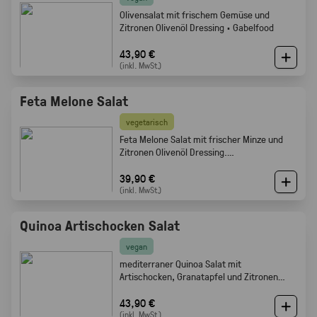
Olivensalat mit frischem Gemüse und
Zitronen Olivenöl Dressing · Gabelfood
43,90 €
(inkl. MwSt.)
Feta Melone Salat
vegetarisch
Feta Melone Salat mit frischer Minze und
Zitronen Olivenöl Dressing.
Sommerlich, fruchtig und perfekt als Buffet
Beilage · Gabelfood
39,90 €
(inkl. MwSt.)
Quinoa Artischocken Salat
vegan
mediterraner Quinoa Salat mit
Artischocken, Granatapfel und Zitronen
Olivenöl Dressing · Frisch · leicht ·
Gabelfood
43,90 €
(inkl. MwSt.)