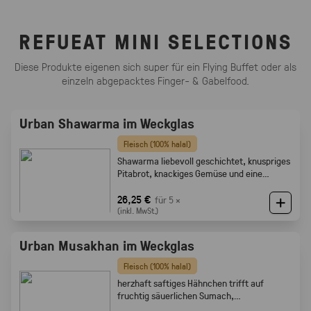
REFUEAT MINI SELECTIONS
Diese Produkte eigenen sich super für ein Flying Buffet oder als
einzeln abgepacktes Finger- & Gabelfood.
Urban Shawarma im Weckglas
Fleisch (100% halal)
Shawarma liebevoll geschichtet, knuspriges
Pitabrot, knackiges Gemüse und eine
cremige Tahini-Sauce
26,25 €
für 5 ×
(inkl. MwSt.)
Urban Musakhan im Weckglas
Fleisch (100% halal)
herzhaft saftiges Hähnchen trifft auf
fruchtig säuerlichen Sumach,
karamellisierten Zwiebeln und feine