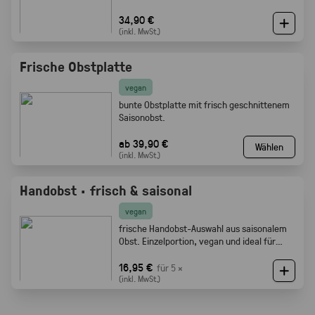
34,90 €
(inkl. MwSt.)
Frische Obstplatte
vegan
bunte Obstplatte mit frisch geschnittenem
Saisonobst.
ab 39,90 €
Wählen
(inkl. MwSt.)
Handobst · frisch & saisonal
vegan
frische Handobst-Auswahl aus saisonalem
Obst. Einzelportion, vegan und ideal für
Meetings, Pausen und Events.
16,95 €
für 5 ×
(inkl. MwSt.)