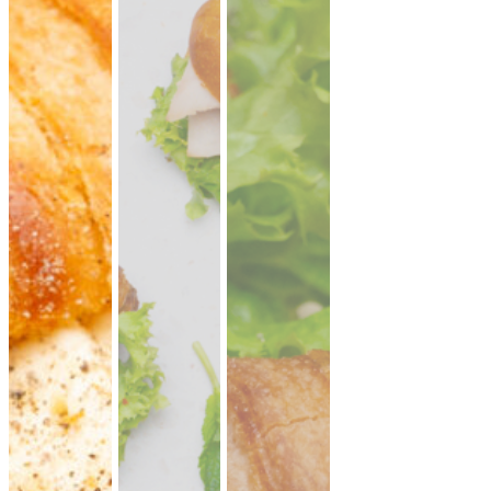
CATERING PLATTEN
Hier kannst du dir dein Catering selbst zusammenstellen.
Beispiel: bei 20 Personen reichen ungefähr 10-11 XL-Platten.
Denk an eine gute Mischung aus mehreren Platten Brot,
Aufstriche, Salate, Fingerfood.
Mini Pitabrot
vegan
weicher Hefeteig · ideal zum füllen, dippen
& teilen.
Fingerfood
· für Mezze & Buffets
ab 17,00 €
für 20 ×
(inkl. MwSt.)
Mini Falafel Bites
vegan
100 % Kichererbsen, fein gewürzt, mit
cremigem Tahini.
pflanzlich · ideal für
Events & Buffets