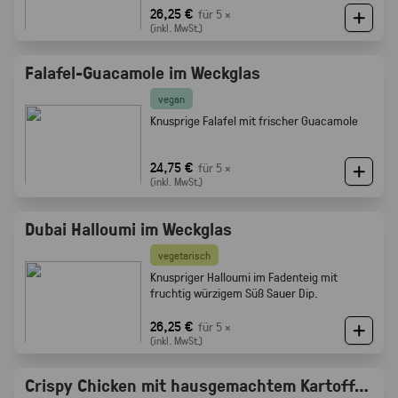
Röstaromen vom knusprigen Brot
26,25 €
für 5 ×
(inkl. MwSt.)
Falafel-Guacamole im Weckglas
vegan
Knusprige Falafel mit frischer Guacamole
24,75 €
für 5 ×
(inkl. MwSt.)
Dubai Halloumi im Weckglas
vegetarisch
Knuspriger Halloumi im Fadenteig mit
fruchtig würzigem Süß Sauer Dip.
26,25 €
für 5 ×
(inkl. MwSt.)
Crispy Chicken mit hausgemachtem Kartoffelsalat