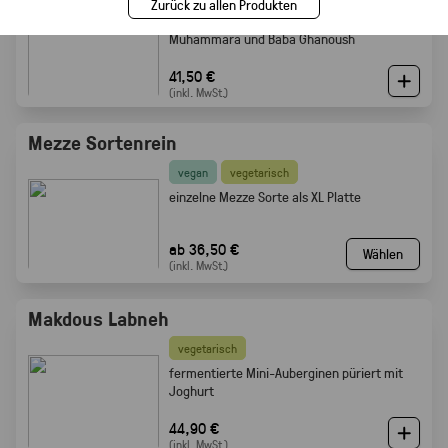
Zurück zu allen Produkten
vier Mezze Dips: Hummus, Mutabbal,
Muhammara und Baba Ghanoush
41,50 €
(inkl. MwSt.)
Mezze Sortenrein
vegan
vegetarisch
einzelne Mezze Sorte als XL Platte
ab 36,50 €
Wählen
(inkl. MwSt.)
Makdous Labneh
vegetarisch
f
ermentierte Mini-Auberginen püriert mit
Joghurt
44,90 €
(inkl. MwSt.)