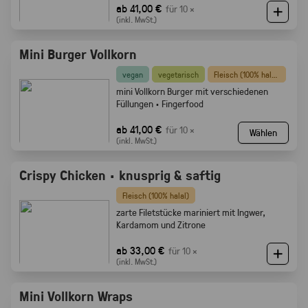
ab 41,00 €
für 10 ×
(inkl. MwSt.)
Mini Burger Vollkorn
vegan
vegetarisch
Fleisch (100% halal)
mini Vollkorn Burger mit verschiedenen
Füllungen · Fingerfood
ab 41,00 €
für 10 ×
Wählen
(inkl. MwSt.)
Crispy Chicken · knusprig & saftig
Fleisch (100% halal)
zarte Filetstücke mariniert mit Ingwer,
Kardamom und Zitrone
ab 33,00 €
für 10 ×
(inkl. MwSt.)
Mini Vollkorn Wraps