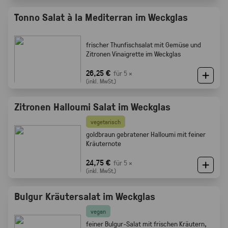
Tonno Salat à la Mediterran im Weckglas
frischer Thunfischsalat mit Gemüse und
Zitronen Vinaigrette im Weckglas
26,25 €
für 5 ×
(inkl. MwSt.)
Zitronen Halloumi Salat im Weckglas
vegetarisch
goldbraun gebratener Halloumi mit feiner
Kräuternote
24,75 €
für 5 ×
(inkl. MwSt.)
Bulgur Kräutersalat im Weckglas
vegan
feiner Bulgur-Salat mit frischen Kräutern,