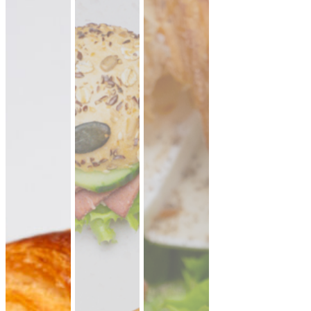
lauwarme Buffetplatten
auch mit heißen Gerichten
VORSCHLAG ANSEHEN
Alles
vegan
vegetarisch
Fleisch
Allergene hervorheben
Preisangaben in:
Brutto
Netto