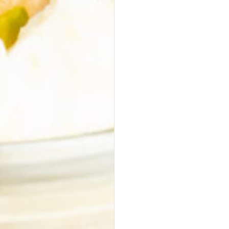
Mini Falafel Bites
vegan
100 % Kichererbsen, fein gewürzt, mit cremigem Tahini.
pflanzlich · ideal für Events & Buffets
19,90 €
für 1
Platten
(inkl. MwSt.)