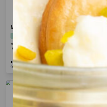
Mini Pitabrot
vegan
weicher Hefeteig · ideal zum füllen, dippen & teilen.
Fingerfood
· für Mezze & Buffets
ab 17,00 €
für 20
Stück
(inkl. MwSt.)