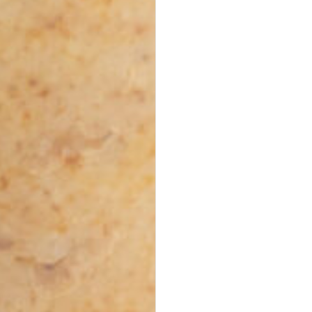
Halloumi Pesto Fries
vegetarisch
knusprige Halloumi Fries mit Basilikum Pesto ·
Fingerfood,
Mezze & Dips