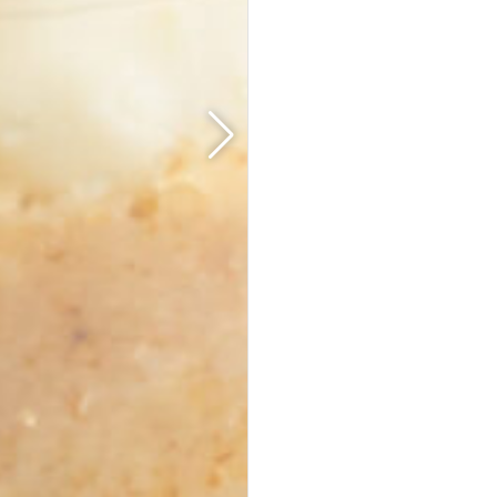
35er Falafel-Halloumi Mix
vegan
vegetarisch
Falafel und Halloumi mit zwei Soßen · kräftig,
handgemacht, zum teilen.
Fingerfood
· für Buffets &
Veranstaltungen
39,50 €
(inkl. MwSt.)