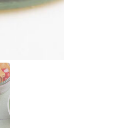
Asiatische Brokkoli Platte
vegan
gegrillter Brokkoli und Champignons in asiatischer
Marinade mit Sesam und Ingwer.
34,90 €
für 1
Platten
(inkl. MwSt.)