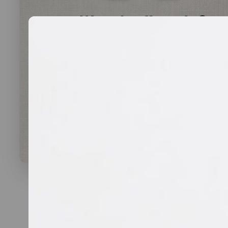
Was darf’s sein?
lauwarme Buffetplatten
auch mit heißen Gerichten
VORSCHLAG ANSEHEN
Alles
vegan
vegetarisch
Fleisch