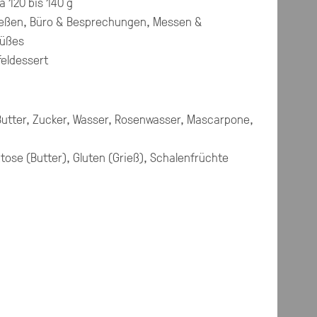
a 120 bis 140 g
eßen, Büro & Besprechungen, Messen &
Süßes
feldessert
Butter, Zucker, Wasser, Rosenwasser, Mascarpone,
tose (Butter), Gluten (Grieß), Schalenfrüchte