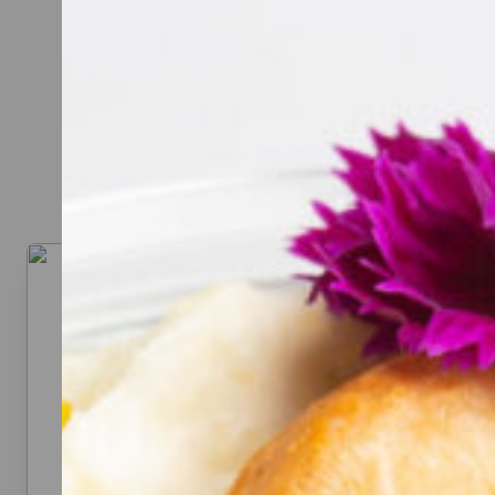
CATERIN
Hier kannst du dir dein Cat
Beispiel: bei 20 Personen rei
Denk an eine gute Mischun
Aufstriche, Sa