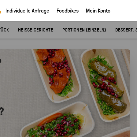
Individuelle Anfrage
Foodbikes
Mein Konto
TÜCK
HEISSE GERICHTE
PORTIONEN (EINZELN)
DESSERT, 
?
?