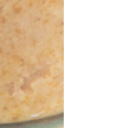
ab 32,40 €
für 20
Stück
(inkl. MwSt.)