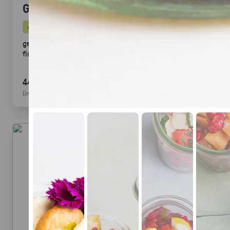
Gegrillte Halloumi Veggie (24 Stück)
vegetarisch
gegrillter Halloumi mit mediterranem Gemüse ·
fingerfood
44,90 €
(inkl. MwSt.)