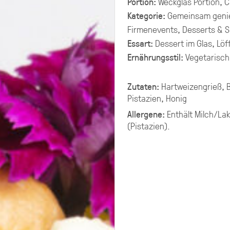
Portion:
Weckglas Portion, C
Kategorie:
Gemeinsam geni
G PLATTEN
Firmenevents, Desserts & 
Essart:
Dessert im Glas, Löf
ering selbst zusammenstellen.
Ernährungsstil:
Vegetarisch
chen ungefähr 10-11 XL-Platten.
g aus mehreren Platten Brot,
late, Fingerfood.
Zutaten:
Hartweizengrieß, 
Pistazien, Honig
Allergene:
Enthält
Milch/Lak
(Pistazien)
.