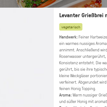
Levanter Grießbrei
vegetarisch
Handwerk:
Feiner Hartweize
ein warmes nussiges Aroma 
annimmt. Anschließend wird
Rosenwasser untergerührt, 
Konsistenz entsteht. Die w
gerührt, bis sie ihre typisc
kleine Weckgläser portionie
verfeinert. Abgerundet wird
feinen Honig Topping.
Preisangaben in:
Aroma:
Warm nussiger Grie
Allergene
Brutto
Netto
hervorheben
und süßer Honig mit aromat