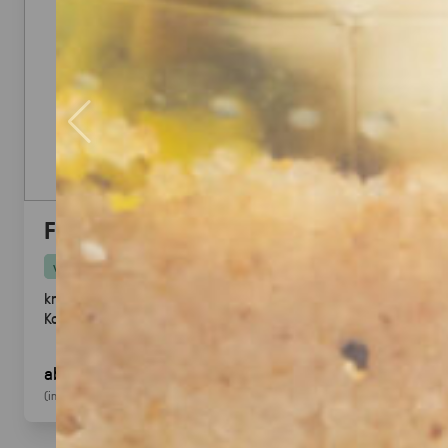
Falafel mit Tahini
vegan
knusprige Falafel aus Kichererbsen mit frischem
Koriander & Tahini.
Fingerfood
· ideal für Mezze &
Buffets
ab 25,00 €
für 20
Stück
(inkl. MwSt.)