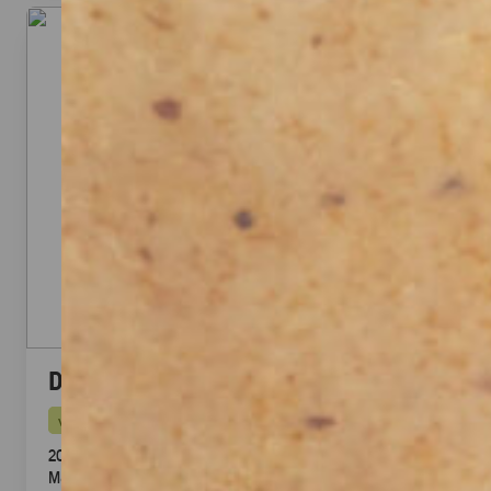
Dubai Halloumi Platte (20 Stück)
vegetarisch
20 knusprige Halloumi Sticks im Fadenteig mit Honig
Mascarpone Dip