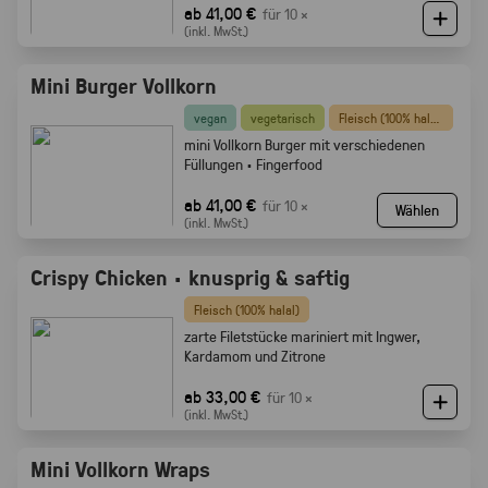
ab 41,00 €
für 10 ×
(inkl. MwSt.)
Mini Burger Vollkorn
vegan
vegetarisch
Fleisch (100% halal)
mini Vollkorn Burger mit verschiedenen
Füllungen · Fingerfood
ab 41,00 €
für 10 ×
Wählen
(inkl. MwSt.)
Crispy Chicken · knusprig & saftig
Fleisch (100% halal)
zarte Filetstücke mariniert mit Ingwer,
Kardamom und Zitrone
ab 33,00 €
für 10 ×
(inkl. MwSt.)
Mini Vollkorn Wraps