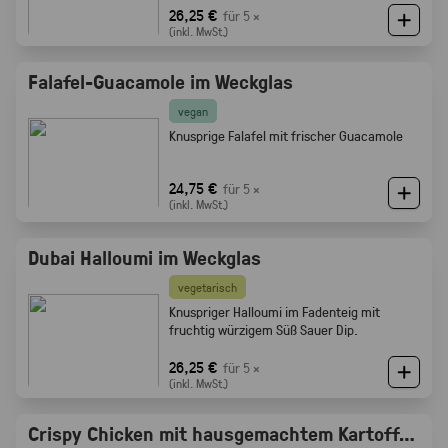
Röstaromen vom knusprigen Brot
26,25 €
für 5 ×
(inkl. MwSt.)
Falafel-Guacamole im Weckglas
vegan
Knusprige Falafel mit frischer Guacamole
24,75 €
für 5 ×
(inkl. MwSt.)
Dubai Halloumi im Weckglas
vegetarisch
Knuspriger Halloumi im Fadenteig mit
fruchtig würzigem Süß Sauer Dip.
26,25 €
für 5 ×
(inkl. MwSt.)
Crispy Chicken mit hausgemachtem Kartoffelsalat