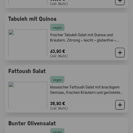
(inkl. MwSt.)
Tabuleh mit Quinoa
vegan
frischer Tabuleh Salat mit Quinoa und
Kräutern. Zitronig · leicht · glutenfrei ·
Gabelfood
43,90 €
(inkl. MwSt.)
Fattoush Salat
vegan
klassischer Fattoush Salat mit knackigem
Gemüse, frischen Kräutern und geröstetem
Fladenbrot. Frisch, zitronig und perfekt als
Mezze oder Buffet Beilage · Gabelfood
36,90 €
(inkl. MwSt.)
Bunter Olivensalat
vegan