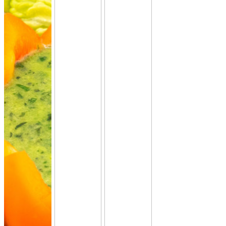
CATERING PLATTEN
Hier kannst du dir dein Catering selbst zusammenstellen.
Beispiel: bei 20 Personen reichen ungefähr 10-11 XL-Platten.
Denk an eine gute Mischung aus mehreren Platten Brot,
Aufstriche, Salate, Fingerfood.
Mini Pitabrot
vegan
weicher Hefeteig · ideal zum füllen, dippen
& teilen.
Fingerfood
· für Mezze & Buffets
ab 17,00 €
für 20 ×
(inkl. MwSt.)
Mini Falafel Bites
vegan
100 % Kichererbsen, fein gewürzt, mit
cremigem Tahini.
pflanzlich · ideal für
Events & Buffets