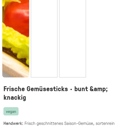
vegetarisch
20 knusprige Halloumi Sticks im Fadenteig
mit Honig Mascarpone Dip
39,90 €
(inkl. MwSt.)
Halloumi Pesto Fries
vegetarisch
knusprige Halloumi Fries mit Basilikum Pesto
·
Fingerfood,
Mezze & Dips
ab 32,40 €
für 20 ×
(inkl. MwSt.)
Frische Gemüsesticks · bunt &amp;
Gegrillte Halloumi Veggie (24 Stück)
knackig
vegetarisch
gegrillter Halloumi mit mediterranem
vegan
Gemüse · fingerfood
Handwerk:
Frisch geschnittenes Saison-Gemüse, sortenrein
44,90 €