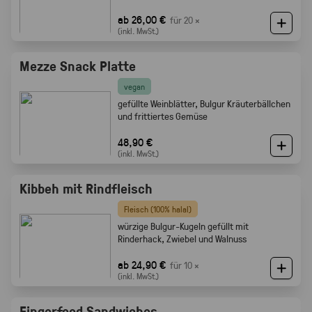
ab 26,00 €
für 20 ×
(inkl. MwSt.)
Mezze Snack Platte
vegan
gefüllte Weinblätter, Bulgur Kräuterbällchen
und frittiertes Gemüse
48,90 €
(inkl. MwSt.)
Kibbeh mit Rindfleisch
Fleisch (100% halal)
würzige Bulgur-Kugeln gefüllt mit
Rinderhack, Zwiebel und Walnuss
ab 24,90 €
für 10 ×
(inkl. MwSt.)
Fingerfood Sandwiches