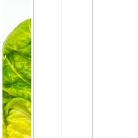
lauwarme Buffetplatten
auch mit heißen Gerichten
VORSCHLAG ANSEHEN
Alles
vegan
vegetarisch
Fleisch
Allergene hervorheben
Preisangaben in:
Brutto
Netto