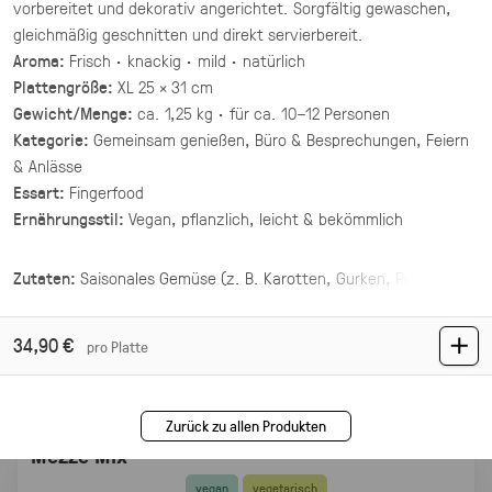
vorbereitet und dekorativ angerichtet. Sorgfältig gewaschen,
(inkl. MwSt.)
gleichmäßig geschnitten und direkt servierbereit.
Aroma:
Frisch · knackig · mild · natürlich
Asiatische Brokkoli Platte
Plattengröße:
XL 25 × 31 cm
vegan
Gewicht/Menge:
ca. 1,25 kg · für ca. 10–12 Personen
gegrillter Brokkoli und Champignons in
Kategorie:
Gemeinsam genießen, Büro & Besprechungen, Feiern
asiatischer Marinade mit Sesam und Ingwer.
& Anlässe
34,90 €
für 1 ×
Essart:
Fingerfood
(inkl. MwSt.)
Ernährungsstil:
Vegan, pflanzlich, leicht & bekömmlich
Mezze Mix Deluxe
Zutaten:
Saisonales Gemüse (z. B. Karotten, Gurken, Paprika,
vegan
Sellerie, Kohlrabi, Radieschen)
Granatapfel-Kräuter-Dip
vier Hummus Variationen mit Toppings ·
Mezze & Dip
34,90 €
pro Platte
44,00 €
(inkl. MwSt.)
Zurück zu allen Produkten
Mezze Mix
vegan
vegetarisch