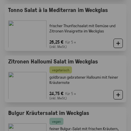
Tonno Salat à la Mediterran im Weckglas
frischer Thunfischsalat mit Gemüse und
Zitronen Vinaigrette im Weckglas
26,25 €
für 5 ×
(inkl. MwSt.)
Zitronen Halloumi Salat im Weckglas
vegetarisch
goldbraun gebratener Halloumi mit feiner
Kräuternote
24,75 €
für 5 ×
(inkl. MwSt.)
Bulgur Kräutersalat im Weckglas
vegan
feiner Bulgur-Salat mit frischen Kräutern,