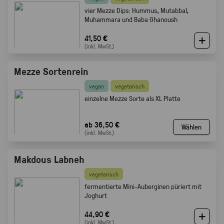
vier Mezze Dips: Hummus, Mutabbal,
Muhammara und Baba Ghanoush
41,50 €
(inkl. MwSt.)
Mezze Sortenrein
vegan
vegetarisch
einzelne Mezze Sorte als XL Platte
ab 36,50 €
Wählen
(inkl. MwSt.)
Makdous Labneh
vegetarisch
f
ermentierte Mini-Auberginen püriert mit
Joghurt
44,90 €
(inkl. MwSt.)