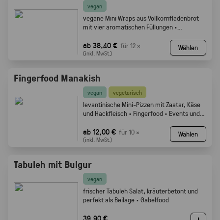
vegan
vegane Mini Wraps aus Vollkornfladenbrot
mit vier aromatischen Füllungen ·
Fingerfood
ab 38,40 €
für 12 ×
Wählen
(inkl. MwSt.)
Fingerfood Manakish
vegan
vegetarisch
levantinische Mini-Pizzen mit Zaatar, Käse
und Hackfleisch · Fingerfood · Events und
Buffets.
ab 12,00 €
für 10 ×
Wählen
(inkl. MwSt.)
Tabuleh mit Bulgur
vegan
frischer Tabuleh Salat, kräuterbetont und
perfekt als Beilage · Gabelfood
39,90 €