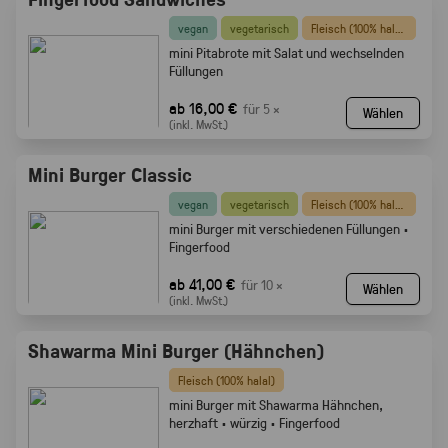
vegan
vegetarisch
Fleisch (100% halal)
mini Pitabrote mit Salat und wechselnden
Füllungen
ab 16,00 €
für 5 ×
Wählen
(inkl. MwSt.)
Mini Burger Classic
vegan
vegetarisch
Fleisch (100% halal)
mini Burger mit verschiedenen Füllungen ·
Fingerfood
ab 41,00 €
für 10 ×
Wählen
(inkl. MwSt.)
Shawarma Mini Burger (Hähnchen)
Fleisch (100% halal)
mini Burger mit Shawarma Hähnchen,
herzhaft · würzig · Fingerfood