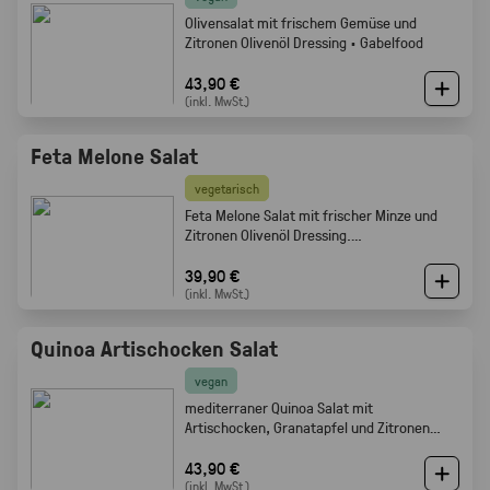
Olivensalat mit frischem Gemüse und
Zitronen Olivenöl Dressing · Gabelfood
43,90 €
(inkl. MwSt.)
Feta Melone Salat
vegetarisch
Feta Melone Salat mit frischer Minze und
Zitronen Olivenöl Dressing.
Sommerlich, fruchtig und perfekt als Buffet
Beilage · Gabelfood
39,90 €
(inkl. MwSt.)
Quinoa Artischocken Salat
vegan
mediterraner Quinoa Salat mit
Artischocken, Granatapfel und Zitronen
Olivenöl Dressing · Frisch · leicht ·
Gabelfood
43,90 €
(inkl. MwSt.)