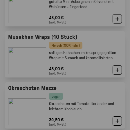
gefüllte Mini-Auberginen in Olivenöl mit
Walnüssen · Fingerfood
48,00 €
(inkl. MwSt.)
Musakhan Wraps (10 Stück)
Fleisch (100% halal)
saftiges Hähnchen im knusprig gegrillten
Wrap mit Sumach und karamellisierten
Zwiebeln
48,00 €
(inkl. MwSt.)
Okraschoten Mezze
vegan
Okraschoten mit Tomate, Koriander und
leichtem Knoblauch
39,50 €
(inkl. MwSt.)