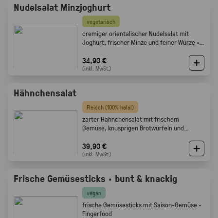
Nudelsalat Minzjoghurt
vegetarisch
cremiger orientalischer Nudelsalat mit
Joghurt, frischer Minze und feiner Würze ·
Gabelfood
34,90 €
(inkl. MwSt.)
Hähnchensalat
Fleisch (100% halal)
zarter Hähnchensalat mit frischem
Gemüse, knusprigen Brotwürfeln und
cremigem Dressing · Gabelfood
39,90 €
(inkl. MwSt.)
Frische Gemüsesticks · bunt & knackig
vegan
frische Gemüsesticks mit Saison-Gemüse ·
Fingerfood