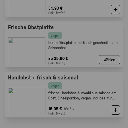
34,90 €
(inkl. MwSt.)
Frische Obstplatte
vegan
bunte Obstplatte mit frisch geschnittenem
Saisonobst.
ab 39,90 €
Wählen
(inkl. MwSt.)
Handobst · frisch & saisonal
vegan
frische Handobst-Auswahl aus saisonalem
Obst. Einzelportion, vegan und ideal für
Meetings, Pausen und Events.
16,95 €
für 5 ×
(inkl. MwSt.)