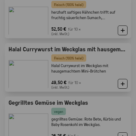
Fleisch (100% halal)
herzhaft saftiges Hähnchen trifft auf
fruchtig säuerlichen Sumach,
karamellisierten Zwiebeln und feine
Röstaromen vom knusprigen Brot
52,50 €
für 10 ×
(inkl. MwSt.)
Halal Currywurst im Weckglas mit hausgemachtem Mini-Brötchen
Fleisch (100% halal)
Halal Currywurst im Weckglas mit
hausgemachtem Mini-Brötchen
49,50 €
für 10 ×
(inkl. MwSt.)
Gegrilltes Gemüse im Weckglas
vegan
gegrilltes Gemüse: Rote Bete, Kürbis und
Baby Rosenkohl im Weckglas.
26,25 €
für 5 ×