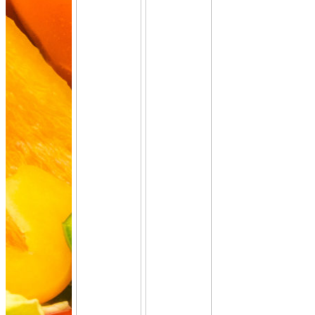
19,90 €
für 1 ×
(inkl. MwSt.)
Falafel mit Tahini
vegan
knusprige Falafel aus Kichererbsen mit
frischem Koriander & Tahini.
Fingerfood
·
ideal für Mezze & Buffets
ab 25,00 €
für 20 ×
(inkl. MwSt.)
35er Falafel-Halloumi Mix
vegan
vegetarisch
Falafel und Halloumi mit zwei Soßen ·
kräftig, handgemacht, zum teilen.
Fingerfood
· für Buffets & Veranstaltungen
39,50 €
(inkl. MwSt.)
Dubai Halloumi Platte (20 Stück)