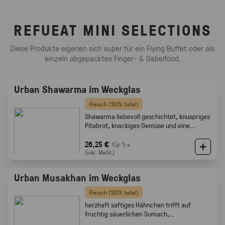
REFUEAT MINI SELECTIONS
Diese Produkte eigenen sich super für ein Flying Buffet oder als
einzeln abgepacktes Finger- & Gabelfood.
Urban Shawarma im Weckglas
Fleisch (100% halal)
Shawarma liebevoll geschichtet, knuspriges
Pitabrot, knackiges Gemüse und eine
cremige Tahini-Sauce
26,25 €
für 5 ×
(inkl. MwSt.)
Urban Musakhan im Weckglas
Fleisch (100% halal)
herzhaft saftiges Hähnchen trifft auf
fruchtig säuerlichen Sumach,
karamellisierten Zwiebeln und feine